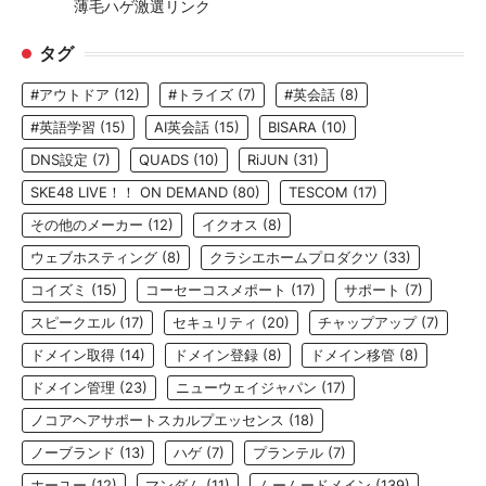
薄毛ハゲ激選リンク
タグ
#アウトドア
(12)
#トライズ
(7)
#英会話
(8)
#英語学習
(15)
AI英会話
(15)
BISARA
(10)
DNS設定
(7)
QUADS
(10)
RiJUN
(31)
SKE48 LIVE！！ ON DEMAND
(80)
TESCOM
(17)
その他のメーカー
(12)
イクオス
(8)
ウェブホスティング
(8)
クラシエホームプロダクツ
(33)
コイズミ
(15)
コーセーコスメポート
(17)
サポート
(7)
スピークエル
(17)
セキュリティ
(20)
チャップアップ
(7)
ドメイン取得
(14)
ドメイン登録
(8)
ドメイン移管
(8)
ドメイン管理
(23)
ニューウェイジャパン
(17)
ノコアヘアサポートスカルプエッセンス
(18)
ノーブランド
(13)
ハゲ
(7)
プランテル
(7)
ホーユー
(12)
マンダム
(11)
ムームードメイン
(139)