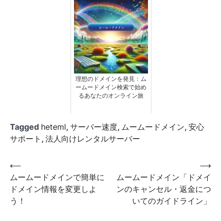
理想のドメインを発見：ム
ームードメイン検索で始め
るあなたのオンライン旅
Tagged
heteml
,
サーバー速度
,
ムームードメイン
,
安心
サポート
,
法人向けレンタルサーバー
投
⟵
⟶
ムームードメインで簡単に
ムームードメイン「ドメイ
稿
ドメイン情報を変更しよ
ンのキャンセル・返金につ
ナ
う！
いてのガイドライン」
ビ