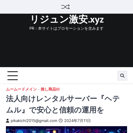
Skip
to
リジュン激安.xyz
content
PR：本サイトはプロモーションを含みます
ムームードメイン
推し商品III
法人向けレンタルサーバー『ヘテ
ムル』で安心と信頼の運用を
pikakichi2015@gmail.com
2024年7月11日