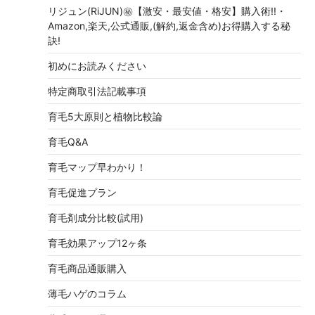
リジュン(RiJUN)㊙【激安・最安値・格安】購入術!!・
Amazon,楽天,公式通販,(解約,返金含め)お得購入する秘
訣!
初めにお読みください
特定商取引法記載事項
育毛5大原則と植物比較論
育毛Q&A
育毛マップ早わかり！
育毛促進プラン
育毛剤成分比較(試用)
育毛効果アップ12ヶ条
育毛商品通販購入
薄毛ハゲのコラム