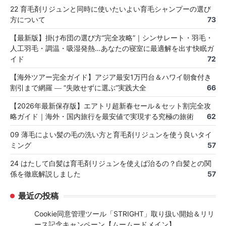
22 育毛剤リジュンと同時に使いたいよい育毛シャンプーの選び
方について
73
【最新版】掛け布団の選び方“完全攻略”｜シンサレート・羽毛・
人工羽毛・調温・吸湿発熱…あなたの寝室に最適解を出す快眠ガ
イド
72
【海外ツアー完全ガイド】アジア最安1万円台＆ハワイ朝食付き
割引まで網羅 ― “失敗せずに選ぶ”実践大全
66
【2026年最新保存版】エアトリ超新春セール＆セット割完全攻
略ガイド｜海外・国内旅行を最安値で実現する究極の旅術
62
09 薄毛によい髪の毛の洗い方と育毛剤リジュンを使う良いタイ
ミング
57
24 はたして白髪は育毛剤リジュンを使えば治るの？白髪との関
係を徹底解説しました
57
最近の投稿
Cookie同意管理ツール「STRIGHT」取り扱い開始＆リリ
ース記念キャンペーン【ムームードメイン】