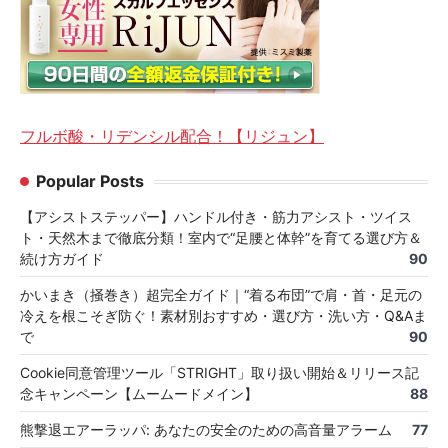
フルボ酸・リデンシル配合！【リジュン】
Popular Posts
【アシストステッパー】ハンドル付き・筋力アシスト・ツイス
ト・天然木まで徹底分類！室内で“足腰と体幹”を育てる選び方＆
続け方ガイド
90
かいまき（掻巻き）超完全ガイド｜“着る布団”で肩・首・足元の
冷えを根こそぎ防ぐ！素材別おすすめ・選び方・洗い方・Q&Aま
で
90
Cookie同意管理ツール「STRIGHT」取り扱い開始＆リリース記
念キャンペーン【ムームードメイン】
88
熊撃退エアーラッパ: あなたの安全のための高音量アラーム
77