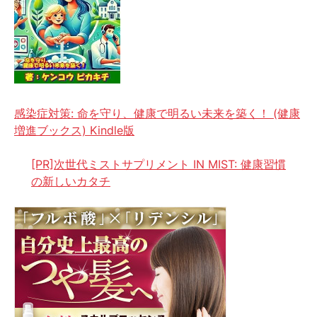
感染症対策: 命を守り、健康で明るい未来を築く！ (健康
増進ブックス) Kindle版
[PR]次世代ミストサプリメント IN MIST: 健康習慣
の新しいカタチ