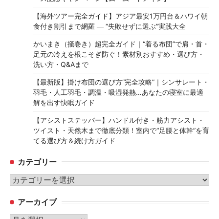
【海外ツアー完全ガイド】アジア最安1万円台＆ハワイ朝
食付き割引まで網羅 ― “失敗せずに選ぶ”実践大全
かいまき（掻巻き）超完全ガイド｜“着る布団”で肩・首・
足元の冷えを根こそぎ防ぐ！素材別おすすめ・選び方・
洗い方・Q&Aまで
【最新版】掛け布団の選び方“完全攻略”｜シンサレート・
羽毛・人工羽毛・調温・吸湿発熱…あなたの寝室に最適
解を出す快眠ガイド
【アシストステッパー】ハンドル付き・筋力アシスト・
ツイスト・天然木まで徹底分類！室内で“足腰と体幹”を育
てる選び方＆続け方ガイド
カテゴリー
カ
テ
アーカイブ
ゴ
リ