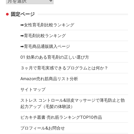
ア
ー
ー
固定ページ
カ
イ
➡女性育毛剤比較ランキング
ブ
➡育毛剤比較ランキング
➡育毛商品通販購入ページ
01 効果のある育毛剤の正しい選び方
３ヶ月で育毛実感できるプログラムとは何か？
Amazon売れ筋商品リスト分析
サイトマップ
ストレス コントロール&頭皮マッサージで薄毛防止と勃
起力アップ（毛髪の体験談）
ピカキチ叢書 売れ筋ランキングTOP10作品
プロフィール&お問合せ