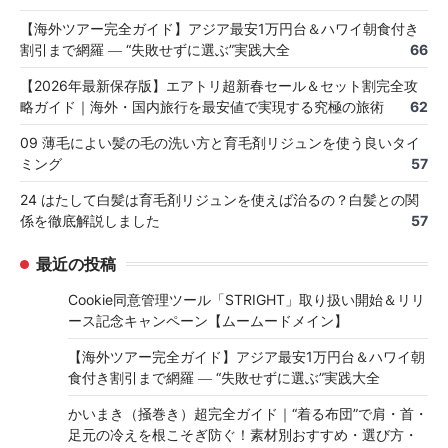
【海外ツアー完全ガイド】アジア最安1万円台＆ハワイ朝食付き
割引まで網羅 ― “失敗せずに選ぶ”実践大全
66
【2026年最新保存版】エアトリ超新春セール＆セット割完全攻
略ガイド｜海外・国内旅行を最安値で実現する究極の旅術
62
09 薄毛によい髪の毛の洗い方と育毛剤リジュンを使う良いタイ
ミング
57
24 はたして白髪は育毛剤リジュンを使えば治るの？白髪との関
係を徹底解説しました
57
最近の投稿
Cookie同意管理ツール「STRIGHT」取り扱い開始＆リリ
ース記念キャンペーン【ムームードメイン】
【海外ツアー完全ガイド】アジア最安1万円台＆ハワイ朝
食付き割引まで網羅 ― “失敗せずに選ぶ”実践大全
かいまき（掻巻き）超完全ガイド｜“着る布団”で肩・首・
足元の冷えを根こそぎ防ぐ！素材別おすすめ・選び方・