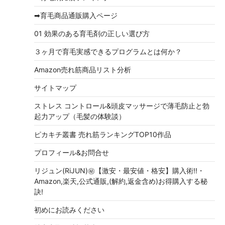
➡育毛商品通販購入ページ
01 効果のある育毛剤の正しい選び方
３ヶ月で育毛実感できるプログラムとは何か？
Amazon売れ筋商品リスト分析
サイトマップ
ストレス コントロール&頭皮マッサージで薄毛防止と勃
起力アップ（毛髪の体験談）
ピカキチ叢書 売れ筋ランキングTOP10作品
プロフィール&お問合せ
リジュン(RiJUN)㊙【激安・最安値・格安】購入術!!・
Amazon,楽天,公式通販,(解約,返金含め)お得購入する秘
訣!
初めにお読みください