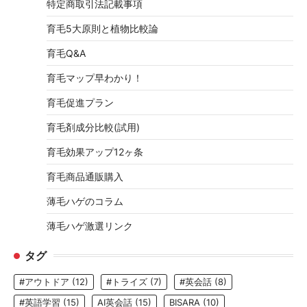
特定商取引法記載事項
育毛5大原則と植物比較論
育毛Q&A
育毛マップ早わかり！
育毛促進プラン
育毛剤成分比較(試用)
育毛効果アップ12ヶ条
育毛商品通販購入
薄毛ハゲのコラム
薄毛ハゲ激選リンク
タグ
#アウトドア
(12)
#トライズ
(7)
#英会話
(8)
#英語学習
(15)
AI英会話
(15)
BISARA
(10)