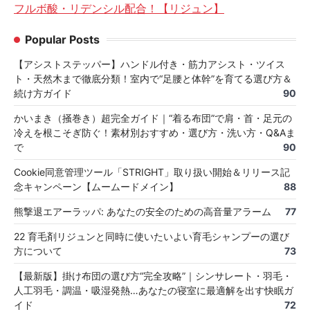
フルボ酸・リデンシル配合！【リジュン】
Popular Posts
【アシストステッパー】ハンドル付き・筋力アシスト・ツイス
ト・天然木まで徹底分類！室内で“足腰と体幹”を育てる選び方＆
続け方ガイド
90
かいまき（掻巻き）超完全ガイド｜“着る布団”で肩・首・足元の
冷えを根こそぎ防ぐ！素材別おすすめ・選び方・洗い方・Q&Aま
で
90
Cookie同意管理ツール「STRIGHT」取り扱い開始＆リリース記
念キャンペーン【ムームードメイン】
88
熊撃退エアーラッパ: あなたの安全のための高音量アラーム
77
22 育毛剤リジュンと同時に使いたいよい育毛シャンプーの選び
方について
73
【最新版】掛け布団の選び方“完全攻略”｜シンサレート・羽毛・
人工羽毛・調温・吸湿発熱…あなたの寝室に最適解を出す快眠ガ
イド
72