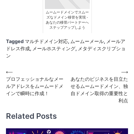
ムームードメインでスムー
ズなドメイン移管を実現 -
あなたの移管パートナーへ
ステップアップしよう
Tagged
マルチドメイン対応
,
ムームーメール
,
メールア
ドレス作成
,
メールホスティング
,
メタディスクリプショ
ン
投
⟵
⟶
プロフェッショナルなメー
あなたのビジネスを目立た
稿
ルアドレスをムームードメ
せるムームードメイン、独
ナ
インで瞬時に作成！
自ドメイン取得の重要性と
ビ
利点
ゲ
Related Posts
ー
シ