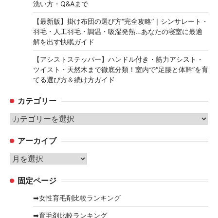
洗い方・Q&Aまで
【最新版】掛け布団の選び方“完全攻略”｜シンサレート・
羽毛・人工羽毛・調温・吸湿発熱…あなたの寝室に最適
解を出す快眠ガイド
【アシストステッパー】ハンドル付き・筋力アシスト・
ツイスト・天然木まで徹底分類！室内で“足腰と体幹”を育
てる選び方＆続け方ガイド
カテゴリー
カ
テ
アーカイブ
ゴ
リ
ア
ー
ー
固定ページ
カ
イ
➡女性育毛剤比較ランキング
ブ
➡育毛剤比較ランキング