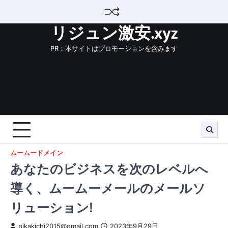
Skip
to
リジュン激安.xyz
content
PR：本サイトはプロモーションを含みます
ムームードメイン
あなたのビジネスを次のレベルへ
導く、ムームーメールのメールソ
リューション!
pikakichi2015@gmail.com
2023年9月29日