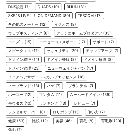
DNS設定
(7)
QUADS
(10)
RiJUN
(31)
SKE48 LIVE！！ ON DEMAND
(80)
TESCOM
(17)
その他のメーカー
(12)
イクオス
(8)
ウェブホスティング
(8)
クラシエホームプロダクツ
(33)
コイズミ
(15)
コーセーコスメポート
(17)
サポート
(7)
スピークエル
(17)
セキュリティ
(20)
チャップアップ
(7)
ドメイン取得
(14)
ドメイン登録
(8)
ドメイン移管
(8)
ドメイン管理
(23)
ニューウェイジャパン
(17)
ノコアヘアサポートスカルプエッセンス
(18)
ノーブランド
(13)
ハゲ
(7)
プランテル
(7)
ホーユー
(12)
マンダム
(11)
ムームードメイン
(139)
モウダス
(10)
ランキング
(13)
レビュー
(7)
レンタルサーバー
(8)
ロリポップ
(13)
使い方
(7)
健康
(53)
比較
(12)
美容
(46)
育毛
(8)
育毛剤
(20)
薄毛
(7)