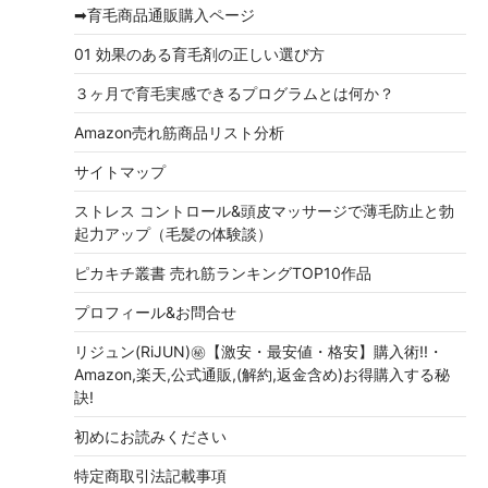
➡育毛商品通販購入ページ
01 効果のある育毛剤の正しい選び方
３ヶ月で育毛実感できるプログラムとは何か？
Amazon売れ筋商品リスト分析
サイトマップ
ストレス コントロール&頭皮マッサージで薄毛防止と勃
起力アップ（毛髪の体験談）
ピカキチ叢書 売れ筋ランキングTOP10作品
プロフィール&お問合せ
リジュン(RiJUN)㊙【激安・最安値・格安】購入術!!・
Amazon,楽天,公式通販,(解約,返金含め)お得購入する秘
訣!
初めにお読みください
特定商取引法記載事項