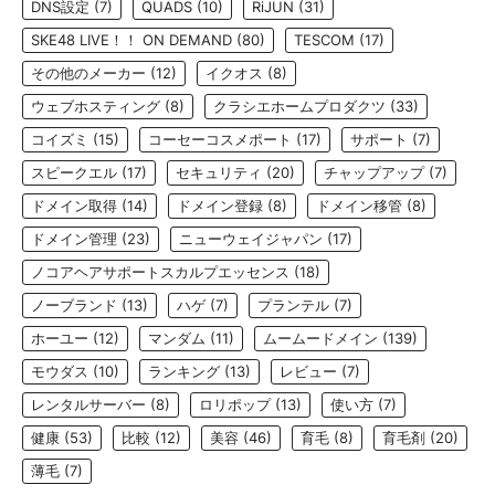
DNS設定
(7)
QUADS
(10)
RiJUN
(31)
SKE48 LIVE！！ ON DEMAND
(80)
TESCOM
(17)
その他のメーカー
(12)
イクオス
(8)
ウェブホスティング
(8)
クラシエホームプロダクツ
(33)
コイズミ
(15)
コーセーコスメポート
(17)
サポート
(7)
スピークエル
(17)
セキュリティ
(20)
チャップアップ
(7)
ドメイン取得
(14)
ドメイン登録
(8)
ドメイン移管
(8)
ドメイン管理
(23)
ニューウェイジャパン
(17)
ノコアヘアサポートスカルプエッセンス
(18)
ノーブランド
(13)
ハゲ
(7)
プランテル
(7)
ホーユー
(12)
マンダム
(11)
ムームードメイン
(139)
モウダス
(10)
ランキング
(13)
レビュー
(7)
レンタルサーバー
(8)
ロリポップ
(13)
使い方
(7)
健康
(53)
比較
(12)
美容
(46)
育毛
(8)
育毛剤
(20)
薄毛
(7)