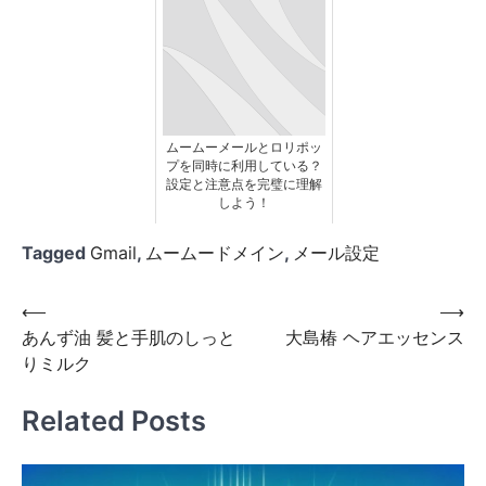
ムームーメールとロリポッ
プを同時に利用している？
設定と注意点を完璧に理解
しよう！
Tagged
Gmail
,
ムームードメイン
,
メール設定
投
⟵
⟶
あんず油 髪と手肌のしっと
大島椿 ヘアエッセンス
稿
りミルク
ナ
ビ
Related Posts
ゲ
ー