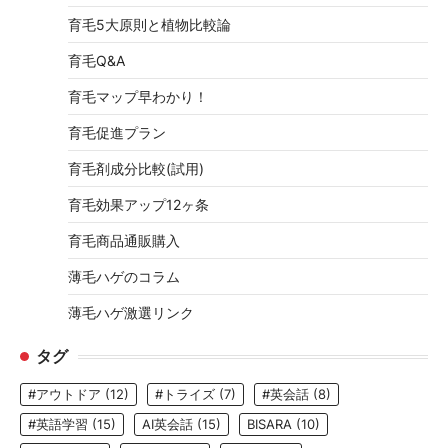
育毛5大原則と植物比較論
育毛Q&A
育毛マップ早わかり！
育毛促進プラン
育毛剤成分比較(試用)
育毛効果アップ12ヶ条
育毛商品通販購入
薄毛ハゲのコラム
薄毛ハゲ激選リンク
タグ
#アウトドア
(12)
#トライズ
(7)
#英会話
(8)
#英語学習
(15)
AI英会話
(15)
BISARA
(10)