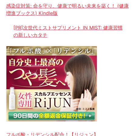
感染症対策: 命を守り、健康で明るい未来を築く！ (健康
増進ブックス) Kindle版
[PR]次世代ミストサプリメント IN MIST: 健康習慣
の新しいカタチ
フルボ酸・リデンシル配合！【リジュン】