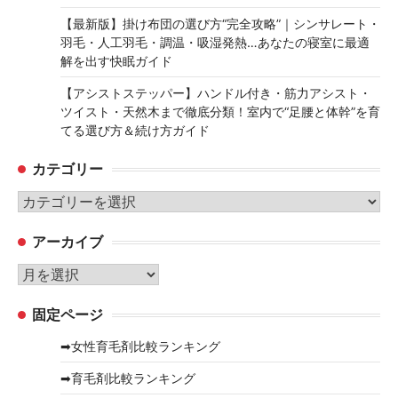
【最新版】掛け布団の選び方“完全攻略”｜シンサレート・
羽毛・人工羽毛・調温・吸湿発熱…あなたの寝室に最適
解を出す快眠ガイド
【アシストステッパー】ハンドル付き・筋力アシスト・
ツイスト・天然木まで徹底分類！室内で“足腰と体幹”を育
てる選び方＆続け方ガイド
カテゴリー
カ
テ
アーカイブ
ゴ
リ
ア
ー
ー
固定ページ
カ
イ
➡女性育毛剤比較ランキング
ブ
➡育毛剤比較ランキング