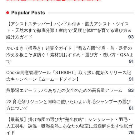
Popular Posts
【アシストステッパー】ハンドル付き・筋力アシスト・ツイス
ト・天然木まで徹底分類！室内で“足腰と体幹”を育てる選び方＆
続け方ガイド
93
かいまき（掻巻き）超完全ガイド｜“着る布団”で肩・首・足元の
冷えを根こそぎ防ぐ！素材別おすすめ・選び方・洗い方・Q&Aま
で
91
Cookie同意管理ツール「STRIGHT」取り扱い開始＆リリース記
念キャンペーン【ムームードメイン】
91
熊撃退エアーラッパ: あなたの安全のための高音量アラーム
83
22 育毛剤リジュンと同時に使いたいよい育毛シャンプーの選び
方について
81
【最新版】掛け布団の選び方“完全攻略”｜シンサレート・羽毛・
人工羽毛・調温・吸湿発熱…あなたの寝室に最適解を出す快眠ガ
イド
76