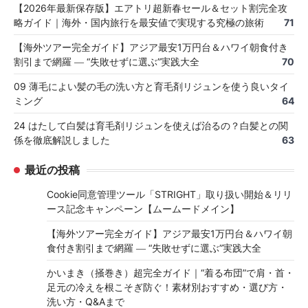
【2026年最新保存版】エアトリ超新春セール＆セット割完全攻
略ガイド｜海外・国内旅行を最安値で実現する究極の旅術
71
【海外ツアー完全ガイド】アジア最安1万円台＆ハワイ朝食付き
割引まで網羅 ― “失敗せずに選ぶ”実践大全
70
09 薄毛によい髪の毛の洗い方と育毛剤リジュンを使う良いタイ
ミング
64
24 はたして白髪は育毛剤リジュンを使えば治るの？白髪との関
係を徹底解説しました
63
最近の投稿
Cookie同意管理ツール「STRIGHT」取り扱い開始＆リリ
ース記念キャンペーン【ムームードメイン】
【海外ツアー完全ガイド】アジア最安1万円台＆ハワイ朝
食付き割引まで網羅 ― “失敗せずに選ぶ”実践大全
かいまき（掻巻き）超完全ガイド｜“着る布団”で肩・首・
足元の冷えを根こそぎ防ぐ！素材別おすすめ・選び方・
洗い方・Q&Aまで