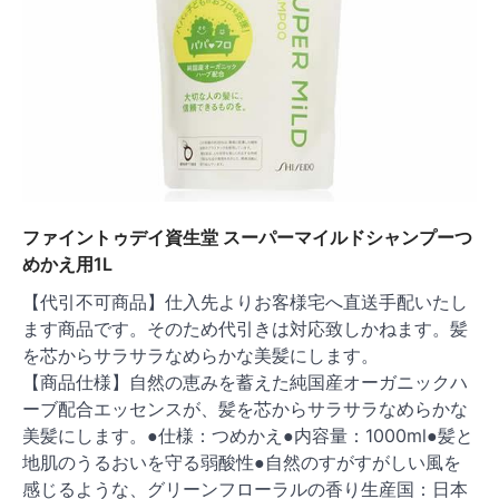
ファイントゥデイ資生堂 スーパーマイルドシャンプーつ
めかえ用1L
【代引不可商品】仕入先よりお客様宅へ直送手配いたし
ます商品です。そのため代引きは対応致しかねます。髪
を芯からサラサラなめらかな美髪にします。
【商品仕様】自然の恵みを蓄えた純国産オーガニックハ
ーブ配合エッセンスが、髪を芯からサラサラなめらかな
美髪にします。●仕様：つめかえ●内容量：1000ml●髪と
地肌のうるおいを守る弱酸性●自然のすがすがしい風を
感じるような、グリーンフローラルの香り生産国：日本