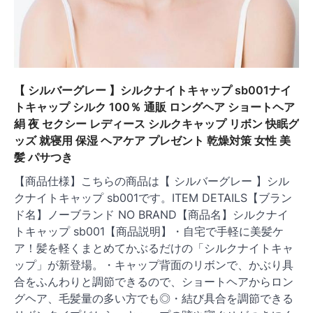
【 シルバーグレー 】シルクナイトキャップ sb001ナイ
トキャップ シルク 100％ 通販 ロングヘア ショートヘア
絹 夜 セクシー レディース シルクキャップ リボン 快眠グ
ッズ 就寝用 保湿 ヘアケア プレゼント 乾燥対策 女性 美
髪 パサつき
【商品仕様】こちらの商品は【 シルバーグレー 】シル
クナイトキャップ sb001です。ITEM DETAILS【ブラン
ド名】ノーブランド NO BRAND【商品名】シルクナイ
トキャップ sb001【商品説明】・自宅で手軽に美髪ケ
ア！髪を軽くまとめてかぶるだけの「シルクナイトキャ
ップ」が新登場。・キャップ背面のリボンで、かぶり具
合をふんわりと調節できるので、ショートヘアからロン
グヘア、毛髪量の多い方でも◎・結び具合を調節できる