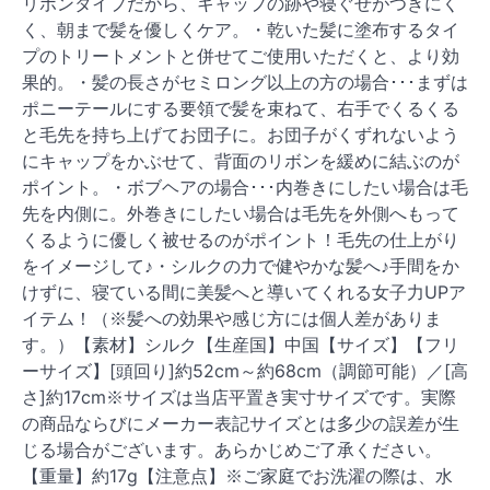
リボンタイプだから、キャップの跡や寝ぐせがつきにく
く、朝まで髪を優しくケア。・乾いた髪に塗布するタイ
プのトリートメントと併せてご使用いただくと、より効
果的。・髪の長さがセミロング以上の方の場合･･･まずは
ポニーテールにする要領で髪を束ねて、右手でくるくる
と毛先を持ち上げてお団子に。お団子がくずれないよう
にキャップをかぶせて、背面のリボンを緩めに結ぶのが
ポイント。・ボブヘアの場合･･･内巻きにしたい場合は毛
先を内側に。外巻きにしたい場合は毛先を外側へもって
くるように優しく被せるのがポイント！毛先の仕上がり
をイメージして♪・シルクの力で健やかな髪へ♪手間をか
けずに、寝ている間に美髪へと導いてくれる女子力UPア
イテム！（※髪への効果や感じ方には個人差がありま
す。）【素材】シルク【生産国】中国【サイズ】【フリ
ーサイズ】[頭回り]約52cm～約68cm（調節可能）／[高
さ]約17cm※サイズは当店平置き実寸サイズです。実際
の商品ならびにメーカー表記サイズとは多少の誤差が生
じる場合がございます。あらかじめご了承ください。
【重量】約17g【注意点】※ご家庭でお洗濯の際は、水