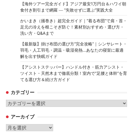
【海外ツアー完全ガイド】アジア最安1万円台＆ハワイ朝
食付き割引まで網羅 ― “失敗せずに選ぶ”実践大全
かいまき（掻巻き）超完全ガイド｜“着る布団”で肩・首・
足元の冷えを根こそぎ防ぐ！素材別おすすめ・選び方・
洗い方・Q&Aまで
【最新版】掛け布団の選び方“完全攻略”｜シンサレート・
羽毛・人工羽毛・調温・吸湿発熱…あなたの寝室に最適
解を出す快眠ガイド
【アシストステッパー】ハンドル付き・筋力アシスト・
ツイスト・天然木まで徹底分類！室内で“足腰と体幹”を育
てる選び方＆続け方ガイド
カテゴリー
カ
テ
アーカイブ
ゴ
リ
ア
ー