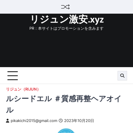
Skip
to
リジュン激安.xyz
content
PR：本サイトはプロモーションを含みます
リジュン（RIJUN）
ルシードエル ＃質感再整ヘアオイ
ル
pikakichi2015@gmail.com
2023年10月20日