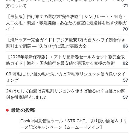
方について
71
【最新版】掛け布団の選び方“完全攻略”｜シンサレート・羽毛・
人工羽毛・調温・吸湿発熱…あなたの寝室に最適解を出す快眠ガ
イド
70
【海外ツアー完全ガイド】アジア最安1万円台＆ハワイ朝食付き
割引まで網羅 ― “失敗せずに選ぶ”実践大全
66
【2026年最新保存版】エアトリ超新春セール＆セット割完全攻
略ガイド｜海外・国内旅行を最安値で実現する究極の旅術
62
09 薄毛によい髪の毛の洗い方と育毛剤リジュンを使う良いタイ
ミング
57
24 はたして白髪は育毛剤リジュンを使えば治るの？白髪との関
係を徹底解説しました
57
最近の投稿
Cookie同意管理ツール「STRIGHT」取り扱い開始＆リリ
ース記念キャンペーン【ムームードメイン】