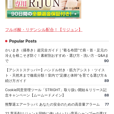
フルボ酸・リデンシル配合！【リジュン】
Popular Posts
かいまき（掻巻き）超完全ガイド｜“着る布団”で肩・首・足元の
冷えを根こそぎ防ぐ！素材別おすすめ・選び方・洗い方・Q&Aま
で
90
【アシストステッパー】ハンドル付き・筋力アシスト・ツイス
ト・天然木まで徹底分類！室内で“足腰と体幹”を育てる選び方＆
続け方ガイド
89
Cookie同意管理ツール「STRIGHT」取り扱い開始＆リリース記
念キャンペーン【ムームードメイン】
88
熊撃退エアーラッパ: あなたの安全のための高音量アラーム
77
22 育毛剤リジュンと同時に使いたいよい育毛シャンプーの選び