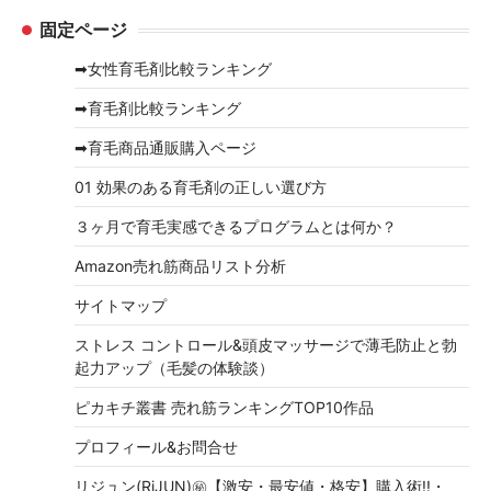
ー
固定ページ
カ
イ
➡女性育毛剤比較ランキング
ブ
➡育毛剤比較ランキング
➡育毛商品通販購入ページ
01 効果のある育毛剤の正しい選び方
３ヶ月で育毛実感できるプログラムとは何か？
Amazon売れ筋商品リスト分析
サイトマップ
ストレス コントロール&頭皮マッサージで薄毛防止と勃
起力アップ（毛髪の体験談）
ピカキチ叢書 売れ筋ランキングTOP10作品
プロフィール&お問合せ
リジュン(RiJUN)㊙【激安・最安値・格安】購入術!!・