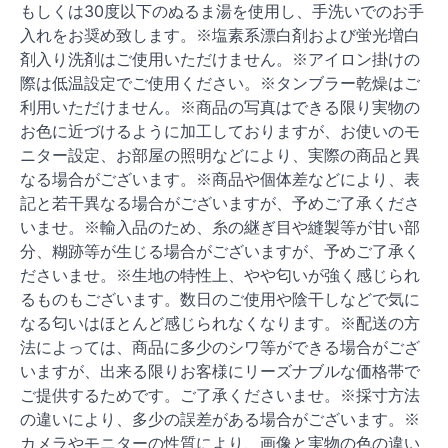
もしくは30度以下のぬるま湯を使用し、手洗いでのお手
入れをお奨め致します。※塩素系漂白剤および蛍光増白
剤入り洗剤はご使用いただけません。※アイロン掛けの
際は低温設定でご使用ください。※タンブラー乾燥はご
利用いただけません。※商品の写真はできる限り実物の
お色に近づけるように加工しておりますが、お使いのモ
ニター設定、お部屋の照明などにより、実際の商品と異
なる場合がございます。※商品や個体差などにより、表
記と若干異なる場合がございますが、予めご了承くださ
いませ。※輸入品のため、糸の継ぎ目や縫製等が甘い部
分、糊跡等が生じる場合がございますが、予めご了承く
ださいませ。※生地の特性上、やや匂いが強く感じられ
るものもございます。数日のご使用や陰干しなどで気に
なる匂いはほとんど感じられなくなります。※配送の方
法によっては、商品に多少のシワ等ができる場合がござ
いますが、出来る限りお客様にリーズナブルな価格帯で
ご提供するためです。ご了承くださいませ。※採寸方法
の違いにより、多少の誤差がある場合がございます。※
カメラやモニターの性質により、画像と実物の色の違い