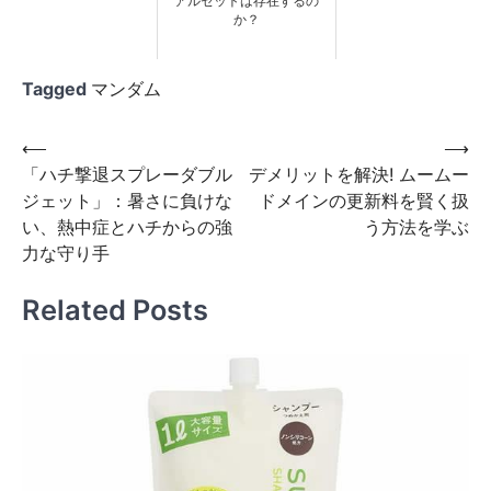
アルセットは存在するの
か？
Tagged
マンダム
投
⟵
⟶
「ハチ撃退スプレーダブル
デメリットを解決! ムームー
稿
ジェット」：暑さに負けな
ドメインの更新料を賢く扱
ナ
い、熱中症とハチからの強
う方法を学ぶ
ビ
力な守り手
ゲ
Related Posts
ー
シ
ョ
ン