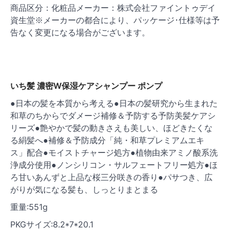
商品区分：化粧品メーカー：株式会社ファイントゥデイ
資生堂※メーカーの都合により、パッケージ･仕様等は予
告なく変更になる場合がございます。
いち髪 濃密W保湿ケアシャンプー ポンプ
●日本の髪を本質から考える●日本の髪研究から生まれた
和草のちからでダメージ補修＆予防する予防美髪ケアシ
リーズ●艶やかで髪の動きさえも美しい、ほどきたくな
る絹髪へ●補修＆予防成分「純・和草プレミアムエキ
ス」配合●モイストチャージ処方●植物由来アミノ酸系洗
浄成分使用●ノンシリコン・サルフェートフリー処方●ほ
ろ甘いあんずと上品な桜三分咲きの香り●パサつき、広
がりが気になる髪も、しっとりまとまる
重量:551g
PKGサイズ:8.2*7*20.1