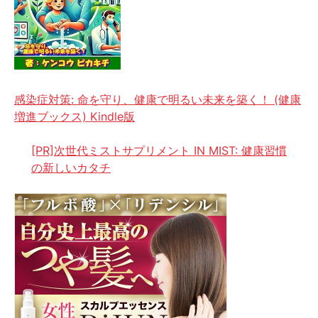
感染症対策: 命を守り、健康で明るい未来を築く！ (健康
増進ブックス) Kindle版
[PR]次世代ミストサプリメント IN MIST: 健康習慣
の新しいカタチ