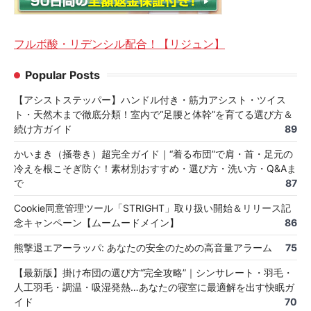
フルボ酸・リデンシル配合！【リジュン】
Popular Posts
【アシストステッパー】ハンドル付き・筋力アシスト・ツイス
ト・天然木まで徹底分類！室内で“足腰と体幹”を育てる選び方＆
続け方ガイド
89
かいまき（掻巻き）超完全ガイド｜“着る布団”で肩・首・足元の
冷えを根こそぎ防ぐ！素材別おすすめ・選び方・洗い方・Q&Aま
で
87
Cookie同意管理ツール「STRIGHT」取り扱い開始＆リリース記
念キャンペーン【ムームードメイン】
86
熊撃退エアーラッパ: あなたの安全のための高音量アラーム
75
【最新版】掛け布団の選び方“完全攻略”｜シンサレート・羽毛・
人工羽毛・調温・吸湿発熱…あなたの寝室に最適解を出す快眠ガ
イド
70