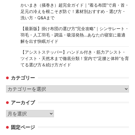
かいまき（掻巻き）超完全ガイド｜“着る布団”で肩・首・
足元の冷えを根こそぎ防ぐ！素材別おすすめ・選び方・
洗い方・Q&Aまで
【最新版】掛け布団の選び方“完全攻略”｜シンサレート・
羽毛・人工羽毛・調温・吸湿発熱…あなたの寝室に最適
解を出す快眠ガイド
【アシストステッパー】ハンドル付き・筋力アシスト・
ツイスト・天然木まで徹底分類！室内で“足腰と体幹”を育
てる選び方＆続け方ガイド
カテゴリー
カ
テ
アーカイブ
ゴ
リ
ア
ー
ー
固定ページ
カ
イ