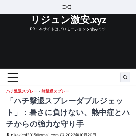
Skip
to
リジュン激安.xyz
content
PR：本サイトはプロモーションを含みます
ハチ撃退スプレー
蜂撃退スプレー
「ハチ撃退スプレーダブルジェッ
ト」：暑さに負けない、熱中症とハ
チからの強力な守り手
pikakichi2015@gmail.com
2023年10月20日