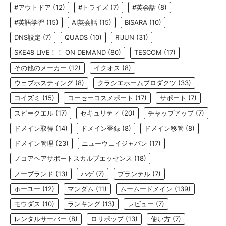
#アウトドア
(12)
#トライズ
(7)
#英会話
(8)
#英語学習
(15)
AI英会話
(15)
BISARA
(10)
DNS設定
(7)
QUADS
(10)
RiJUN
(31)
SKE48 LIVE！！ ON DEMAND
(80)
TESCOM
(17)
その他のメーカー
(12)
イクオス
(8)
ウェブホスティング
(8)
クラシエホームプロダクツ
(33)
コイズミ
(15)
コーセーコスメポート
(17)
サポート
(7)
スピークエル
(17)
セキュリティ
(20)
チャップアップ
(7)
ドメイン取得
(14)
ドメイン登録
(8)
ドメイン移管
(8)
ドメイン管理
(23)
ニューウェイジャパン
(17)
ノコアヘアサポートスカルプエッセンス
(18)
ノーブランド
(13)
ハゲ
(7)
プランテル
(7)
ホーユー
(12)
マンダム
(11)
ムームードメイン
(139)
モウダス
(10)
ランキング
(13)
レビュー
(7)
レンタルサーバー
(8)
ロリポップ
(13)
使い方
(7)