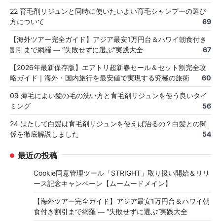
22 育毛剤リジュンと同時に使いたいよい育毛シャンプーの選び
方について
69
【海外ツアー完全ガイド】アジア最安1万円台＆ハワイ朝食付き
割引まで網羅 ― “失敗せずに選ぶ”実践大全
67
【2026年最新保存版】エアトリ超新春セール＆セット割完全攻
略ガイド｜海外・国内旅行を最安値で実現する究極の旅術
60
09 薄毛によい髪の毛の洗い方と育毛剤リジュンを使う良いタイ
ミング
56
24 はたして白髪は育毛剤リジュンを使えば治るの？白髪との関
係を徹底解説しました
54
最近の投稿
Cookie同意管理ツール「STRIGHT」取り扱い開始＆リリ
ース記念キャンペーン【ムームードメイン】
【海外ツアー完全ガイド】アジア最安1万円台＆ハワイ朝
食付き割引まで網羅 ― “失敗せずに選ぶ”実践大全