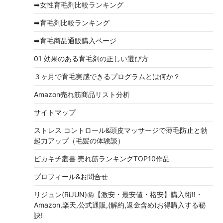
➡女性育毛剤比較ランキング
ブ
➡育毛剤比較ランキング
➡育毛商品通販購入ページ
01 効果のある育毛剤の正しい選び方
３ヶ月で育毛実感できるプログラムとは何か？
Amazon売れ筋商品リスト分析
サイトマップ
ストレス コントロール&頭皮マッサージで薄毛防止と勃
起力アップ（毛髪の体験談）
ピカキチ叢書 売れ筋ランキングTOP10作品
プロフィール&お問合せ
リジュン(RiJUN)㊙【激安・最安値・格安】購入術!!・
Amazon,楽天,公式通販,(解約,返金含め)お得購入する秘
訣!