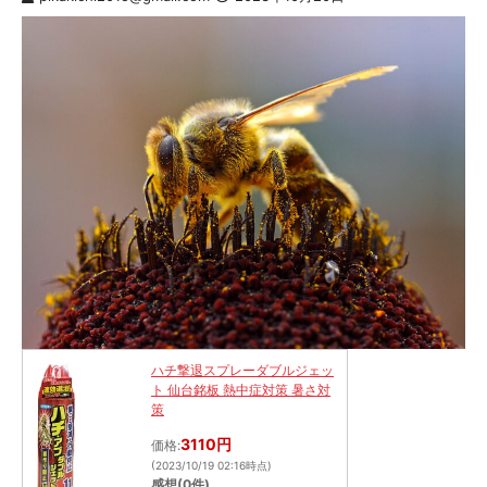
ハチ撃退スプレーダブルジェッ
ト 仙台銘板 熱中症対策 暑さ対
策
3110円
価格:
(2023/10/19 02:16時点)
感想(0件)