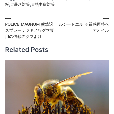
板
,
#暑さ対策
,
#熱中症対策
投
⟵
⟶
POLICE MAGNUM 熊撃退
ルシードエル ＃質感再整ヘ
稿
スプレー：ツキノワグマ専
アオイル
ナ
用の信頼のクマよけ
ビ
Related Posts
ゲ
ー
シ
ョ
ン