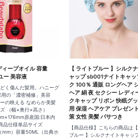
 ディープオイル 容量
【 ライトブルー 】シルク
ーユー 美容液
ャップ sb001ナイトキャッ
ク 100％ 通販 ロングヘア
どく傷んだ髪用。ハニーグ
ヘア 絹 夜 セクシー レディ
採用の「濃密補修」美容
クキャップ リボン 快眠グッ
ーの映える なめらか美髪
用 保湿 ヘアケア プレゼン
ズ （幅×奥行×高さ）
策 女性 美髪 パサつき
mm×176mm原産国:日本内
l〇商品仕様単品サイズ
【商品仕様】こちらの商品は【
43（mm）容量50ML（出典ホ
ブルー 】シルクナイトキャップ 