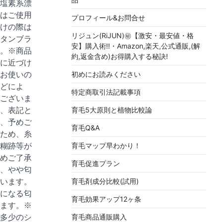
塩素系漂
はご使用
プロフィール&お問合せ
けの際は
リジュン(RiJUN)㊙【激安・最安値・格
タンブラ
安】購入術!!・Amazon,楽天,公式通販,(解
。※商品
約,返金含め)お得購入する秘訣!
に近づけ
お使いの
初めにお読みください
どによ
特定商取引法記載事項
ございま
、表記と
育毛5大原則と植物比較論
、予めご
育毛Q&A
ため、糸
糊跡等が
育毛マップ早わかり！
めご了承
育毛促進プラン
、やや匂
います。
育毛剤成分比較(試用)
になる匂
育毛効果アップ12ヶ条
ます。※
多少のシ
育毛商品通販購入