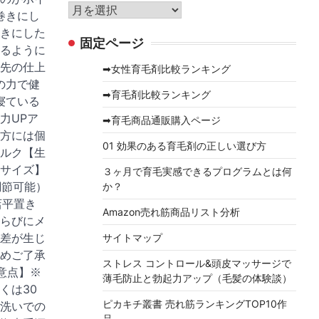
リ
ア
巻きにし
ー
ー
きにした
固定ページ
カ
るように
イ
先の仕上
➡女性育毛剤比較ランキング
ブ
の力で健
➡育毛剤比較ランキング
寝ている
力UPア
➡育毛商品通販購入ページ
方には個
01 効果のある育毛剤の正しい選び方
ルク【生
サイズ】
３ヶ月で育毛実感できるプログラムとは何
（調節可能）
か？
店平置き
Amazon売れ筋商品リスト分析
らびにメ
差が生じ
サイトマップ
めご了承
ストレス コントロール&頭皮マッサージで
意点】※
薄毛防止と勃起力アップ（毛髪の体験談）
くは30
ピカキチ叢書 売れ筋ランキングTOP10作
洗いでの
品