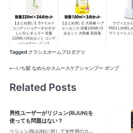
【まとめ買い】Sマイルド
【まとめ買い】大島椿 ヘア
ラヴィエル LAV
コンディショナーすがすが
エッセンス 容量100ML×3
TR01 LAVIEL
しいG レギュラー 容量
点セット 大島椿 美容液
アトリートメ
220ML×24点セット コンデ
ィショナー・リンス
Tagged
クラシエホームプロダクツ
投
⟵
いち髪 なめらかスムースケアシャンプー ポンプ
稿
Related Posts
ナ
ビ
ゲ
男性ユーザーがリジュン(RiJUN)を
ー
使っても問題はない？
シ
リジュン(RiJUN)に対して女性用のス…