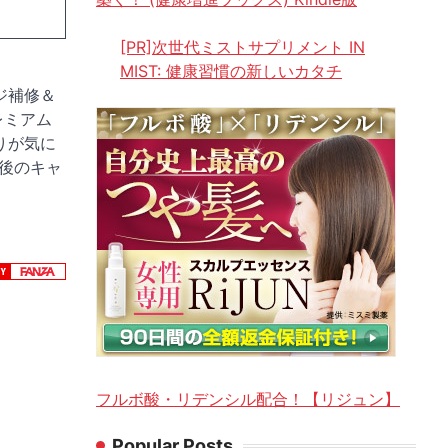
[PR]次世代ミストサプリメント IN
MIST: 健康習慣の新しいカタチ
ジ補修＆
レミアム
りが気に
注文後のキャ
フルボ酸・リデンシル配合！【リジュン】
Popular Posts