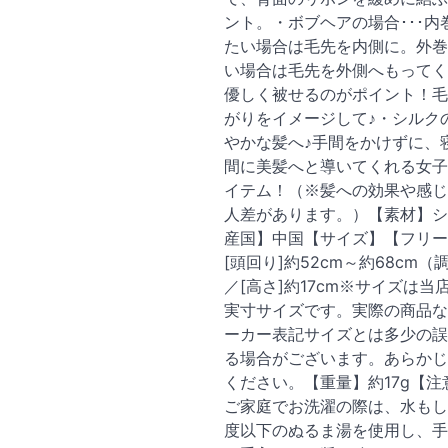
ント。・ボブヘアの場合･･･内
たい場合は毛先を内側に。外巻
い場合は毛先を外側へもってく
優しく被せるのがポイント！毛
がりをイメージして♪・シルク
やかな髪へ♪手間をかけずに、
間に美髪へと導いてくれる女子
イテム！（※髪への効果や感じ
人差があります。）【素材】シ
産国】中国【サイズ】【フリー
[頭回り]約52cm～約68cm
／[高さ]約17cm※サイズは当
実寸サイズです。実際の商品な
ーカー表記サイズとは多少の誤
る場合がございます。あらかじ
ください。【重量】約17g【注
ご家庭でお洗濯の際は、水もし
度以下のぬるま湯を使用し、手