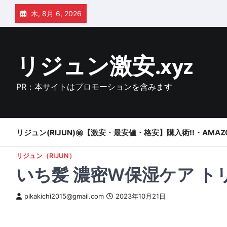
Skip
木, 8月 6, 2026
to
content
リジュン激安.xyz
PR：本サイトはプロモーションを含みます
リジュン(RIJUN)㊙【激安・最安値・格安】購入術!!・AMAZ
リジュン（RIJUN）
いち髪 濃密W保湿ケア ト
pikakichi2015@gmail.com
2023年10月21日