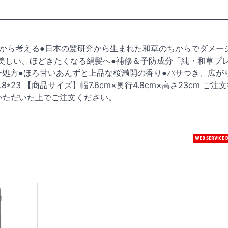
質から考える●日本の髪研究から生まれた和草のちからでダメー
美しい、ほどきたくなる絹髪へ●補修＆予防成分「純・和草プ
ー処方●ほろ甘いあんずと上品な桜満開の香り●パサつき、広が
.8*23 【商品サイズ】幅7.6cm×奥行4.8cm×高さ23cm ご
いただいた上でご注文ください。