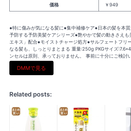
価格
￥949
●特に傷みが気になる髪に●集中補修ケア●日本の髪を本
予防する予防美髪ケアシリーズ●艶やかで髪の動きさえも
エキス」配合●モイストチャージ処方●サルフェートフリ
なる髪も、しっとりまとまる 重量:250g PKGサイズ:7.6*4
ンセルは原則、承っておりません。 事前に十分にご検討
DMMで見る
Related posts: