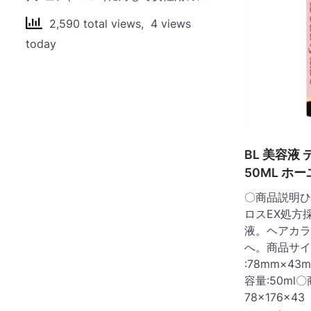
ョ
ン
2,590 total views, 4 views
today
BL 美容液
50ML ホ
〇商品説明ひ
ロスEX処方
液。ヘアカラ
へ。商品サイ
:78mm×43
容量:50m
78×176×