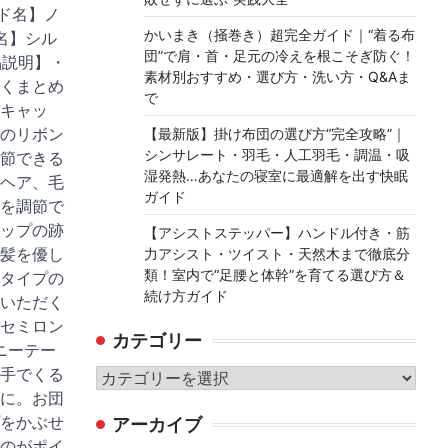
ンド名】ノ
かいまき（掻巻き）超完全ガイド｜“着る布
品名】シル
団”で肩・首・足元の冷えを根こそぎ防ぐ！
品説明】・
素材別おすすめ・選び方・洗い方・Q&Aま
くまとめ
で
キャッ
のリボン
【最新版】掛け布団の選び方“完全攻略”｜
シンサレート・羽毛・人工羽毛・調温・吸
節できる
湿発熱…あなたの寝室に最適解を出す快眠
ヘア、毛
ガイド
を調節で
ップの跡
【アシストステッパー】ハンドル付き・筋
髪を優し
力アシスト・ツイスト・天然木まで徹底分
類！室内で“足腰と体幹”を育てる選び方＆
タイプの
続け方ガイド
いただく
セミロン
カテゴリー
ニーテー
手でくる
カ
に。お団
テ
をかぶせ
アーカイブ
ゴ
のがポイ