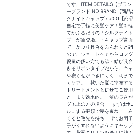
です。ITEM DETAILS【ブラ
ーブランド NO BRAND【商
クナイトキャップ sb001【商
自宅で手軽に美髪ケア！髪を軽
てかぶるだけの「シルクナイト
プ」が新登場。・キャップ背面
で、かぶり具合をふんわりと調
ので、ショートヘアからロング
髪量の多い方でも◎・結び具合
きるリボンタイプだから、キャ
や寝ぐせがつきにくく、朝まで
くケア。・乾いた髪に塗布する
トリートメントと併せてご使用
と、より効果的。・髪の長さが
グ以上の方の場合･･･まずはポ
ルにする要領で髪を束ねて、右
くると毛先を持ち上げてお団子
子がくずれないようにキャップ
て、背面のリボンを緩めに結ぶ