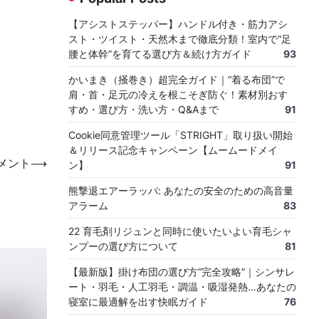
【アシストステッパー】ハンドル付き・筋力アシ
スト・ツイスト・天然木まで徹底分類！室内で“足
腰と体幹”を育てる選び方＆続け方ガイド
93
かいまき（掻巻き）超完全ガイド｜“着る布団”で
肩・首・足元の冷えを根こそぎ防ぐ！素材別おす
すめ・選び方・洗い方・Q&Aまで
91
Cookie同意管理ツール「STRIGHT」取り扱い開始
＆リリース記念キャンペーン【ムームードメイ
メント
⟶
ン】
91
熊撃退エアーラッパ: あなたの安全のための高音量
アラーム
83
22 育毛剤リジュンと同時に使いたいよい育毛シャ
ンプーの選び方について
81
【最新版】掛け布団の選び方“完全攻略”｜シンサレ
ート・羽毛・人工羽毛・調温・吸湿発熱…あなたの
寝室に最適解を出す快眠ガイド
76