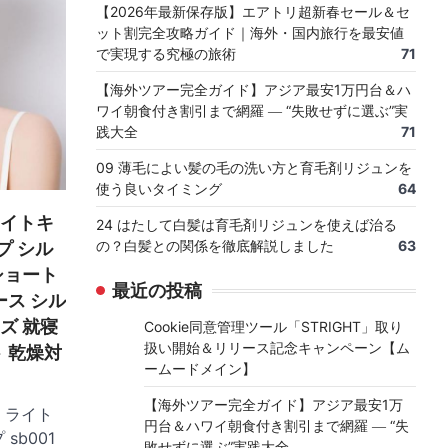
【2026年最新保存版】エアトリ超新春セール＆セ
ット割完全攻略ガイド｜海外・国内旅行を最安値
で実現する究極の旅術
71
【海外ツアー完全ガイド】アジア最安1万円台＆ハ
ワイ朝食付き割引まで網羅 ― “失敗せずに選ぶ”実
践大全
71
09 薄毛によい髪の毛の洗い方と育毛剤リジュンを
使う良いタイミング
64
ナイトキ
24 はたして白髪は育毛剤リジュンを使えば治る
の？白髪との関係を徹底解説しました
63
プ シル
 ショート
最近の投稿
ース シル
ズ 就寝
Cookie同意管理ツール「STRIGHT」取り
扱い開始＆リリース記念キャンペーン【ム
ト 乾燥対
ームードメイン】
【海外ツアー完全ガイド】アジア最安1万
 ライト
円台＆ハワイ朝食付き割引まで網羅 ― “失
sb001
敗せずに選ぶ”実践大全