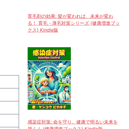
育毛剤の効果: 髪が変われば、未来が変わ
る！ 育毛・薄毛対策シリーズ (健康増進ブッ
クス) Kindle版
感染症対策: 命を守り、健康で明るい未来を
築く！ (健康増進ブックス) Kindle版