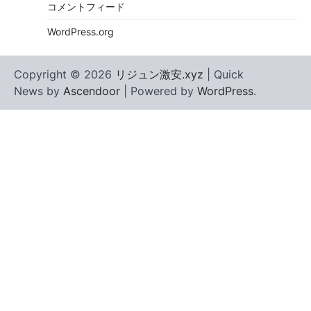
コメントフィード
WordPress.org
Copyright © 2026
リジュン激安.xyz
| Quick
News by
Ascendoor
| Powered by
WordPress
.