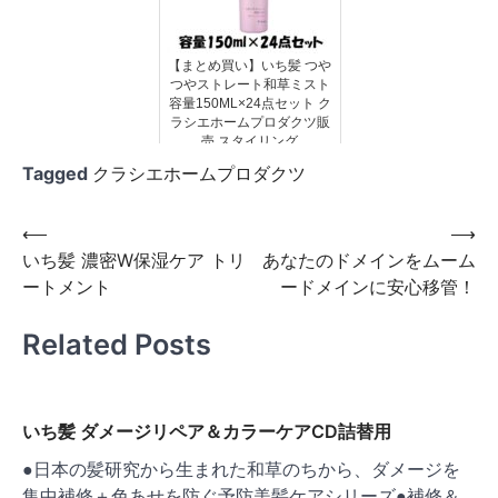
【まとめ買い】いち髪 つや
つやストレート和草ミスト
容量150ML×24点セット ク
ラシエホームプロダクツ販
売 スタイリング
Tagged
クラシエホームプロダクツ
投
⟵
⟶
いち髪 濃密W保湿ケア トリ
あなたのドメインをムーム
稿
ートメント
ードメインに安心移管！
ナ
ビ
Related Posts
ゲ
ー
いち髪 ダメージリペア＆カラーケアCD詰替用
シ
●日本の髪研究から生まれた和草のちから、ダメージを
ョ
集中補修＋色あせを防ぐ予防美髪ケアシリーズ●補修＆