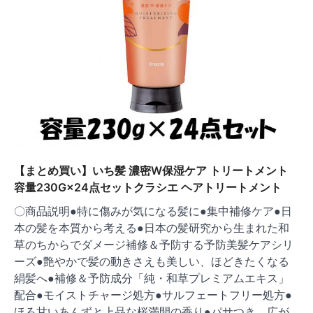
【まとめ買い】いち髪 濃密W保湿ケア トリートメント
容量230G×24点セットクラシエ ヘアトリートメント
〇商品説明●特に傷みが気になる髪に●集中補修ケア●日
本の髪を本質から考える●日本の髪研究から生まれた和
草のちからでダメージ補修＆予防する予防美髪ケアシリ
ーズ●艶やかで髪の動きさえも美しい、ほどきたくなる
絹髪へ●補修＆予防成分「純・和草プレミアムエキス」
配合●モイストチャージ処方●サルフェートフリー処方●
ほろ甘いあんずと上品な桜満開の香り●パサつき、広が