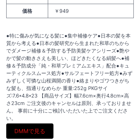
価格
￥949
●特に傷みが気になる髪に●集中補修ケア●日本の髪を本
質から考える●日本の髪研究から生まれた和草のちから
でダメージ補修＆予防する予防美髪ケアシリーズ●艶や
かで髪の動きさえも美しい、ほどきたくなる絹髪へ●補
修＆予防成分「純・和草プレミアムエキス」配合●キュ
ーティクルスムース処方●サルフェートフリー処方●みず
みずしく可憐な山桜満開の香り●絡まりやゴワつきがち
な髪も、指通りなめらか 重量:252g PKGサイ
ズ:7.6*4.8*23 【商品サイズ】幅7.6cm×奥行4.8cm×高
さ23cm ご注文後のキャンセルは原則、承っておりませ
ん。 事前に十分にご検討いただいた上でご注文くださ
い。
DMMで見る