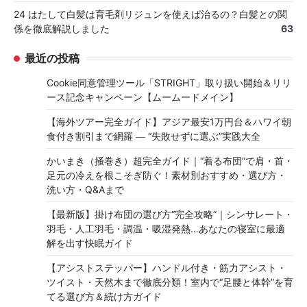
24 はたして白髪は育毛剤リジュンを使えば治るの？白髪との関
係を徹底解説しました
63
最近の投稿
Cookie同意管理ツール「STRIGHT」取り扱い開始＆リリ
ース記念キャンペーン【ムームードメイン】
【海外ツアー完全ガイド】アジア最安1万円台＆ハワイ朝
食付き割引まで網羅 ― “失敗せずに選ぶ”実践大全
かいまき（掻巻き）超完全ガイド｜“着る布団”で肩・首・
足元の冷えを根こそぎ防ぐ！素材別おすすめ・選び方・
洗い方・Q&Aまで
【最新版】掛け布団の選び方“完全攻略”｜シンサレート・
羽毛・人工羽毛・調温・吸湿発熱…あなたの寝室に最適
解を出す快眠ガイド
【アシストステッパー】ハンドル付き・筋力アシスト・
ツイスト・天然木まで徹底分類！室内で“足腰と体幹”を育
てる選び方＆続け方ガイド