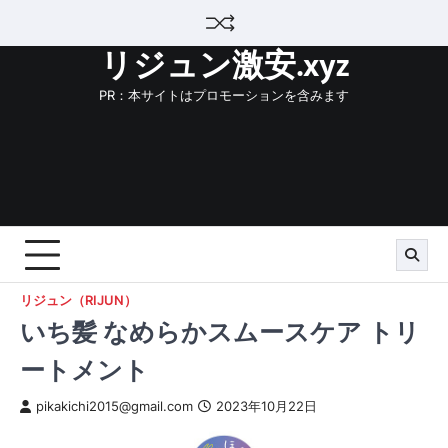
Skip
to
リジュン激安.xyz
content
PR：本サイトはプロモーションを含みます
リジュン（RIJUN）
いち髪 なめらかスムースケア トリ
ートメント
pikakichi2015@gmail.com
2023年10月22日