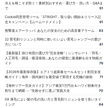
冷えを根こそぎ防ぐ！素材別おすすめ・選び方・洗い方・Q&Aま
で
91
Cookie同意管理ツール「STRIGHT」取り扱い開始＆リリース記
念キャンペーン【ムームードメイン】
91
熊撃退エアーラッパ: あなたの安全のための高音量アラーム
83
22 育毛剤リジュンと同時に使いたいよい育毛シャンプーの選び
方について
81
【最新版】掛け布団の選び方“完全攻略”｜シンサレート・羽毛・
人工羽毛・調温・吸湿発熱…あなたの寝室に最適解を出す快眠ガ
イド
76
【2026年最新保存版】エアトリ超新春セール＆セット割完全攻
略ガイド｜海外・国内旅行を最安値で実現する究極の旅術
71
【海外ツアー完全ガイド】アジア最安1万円台＆ハワイ朝食付き
割引まで網羅 ― “失敗せずに選ぶ”実践大全
70
09 薄毛によい髪の毛の洗い方と育毛剤リジュンを使う良いタイ
ミング
64