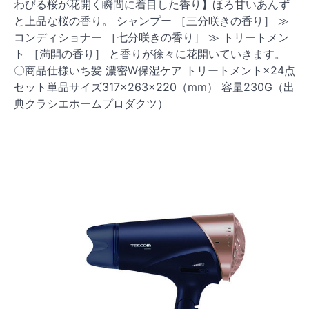
わびる桜が花開く瞬間に着目した香り】ほろ甘いあんず
と上品な桜の香り。 シャンプー ［三分咲きの香り］ ≫
コンディショナー ［七分咲きの香り］ ≫ トリートメン
ト ［満開の香り］ と香りが徐々に花開いていきます。
〇商品仕様いち髪 濃密W保湿ケア トリートメント×24点
セット単品サイズ317×263×220（mm） 容量230G（出
典クラシエホームプロダクツ）