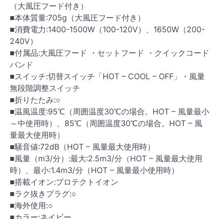
（大風圧フード付き）
■本体質量:705g（大風圧フード付き）
■消費電力:1400-1500W（100-120V）、1650W（200-
240V）
■付属品:大風圧フード ・セットフード ・クイックコード
バンド
■スイッチ:切替スイッチ「HOT – COOL – OFF」・風量
無段階調整スイッチ
■折りたたみ:○
■温風温度:95℃（周囲温度30℃の場合。HOT – 風量最小
～中使用時）、85℃（周囲温度30℃の場合。HOT – 風
量最大使用時）
■騒音値:72dB（HOT – 風量最大使用時）
■風量（m3/分）:最大:2.5m3/分（HOT – 風量最大使用
時）、最小:1.4m3/分（HOT – 風量最小使用時）
■搭載イオン:プロテクトイオン
■ラク抜きプラグ:○
■海外使用:○
■カラー:ネイビー