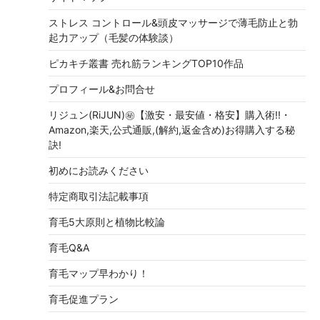
ストレス コントロール&頭皮マッサージで薄毛防止と勃
起力アップ（毛髪の体験談）
ピカキチ叢書 売れ筋ランキングTOP10作品
プロフィール&お問合せ
リジュン(RiJUN)㊙【激安・最安値・格安】購入術!!・
Amazon,楽天,公式通販,(解約,返金含め)お得購入する秘
訣!
初めにお読みください
特定商取引法記載事項
育毛5大原則と植物比較論
育毛Q&A
育毛マップ早わかり！
育毛促進プラン