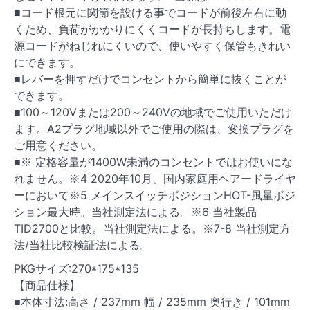
■コード根元に関節を設ける事でコードが前後左右に動
くため、負荷がかかりにくくコードが長持ちします。電
源コードがねじれにくいので、使いやすく保管もきれい
にできます。
■レバーを押すだけでコンセントから簡単に抜くことが
できます。
■100～120Vまたは200～240Vの地域でご使用いただけ
ます。A2プラグ地域以外でご使用の際は、変換プラグを
ご用意ください。
■※ 定格容量が1400W未満のコンセントではお使いにな
れません。※4 2020年10月、国内家庭用ヘアードライヤ
ーにおいて※5 メインスイッチポジションHOT-風量ポジ
ション最大時。当社測定法による。※6 当社製品
TID2700と比較。当社測定法による。※7-8 当社測定方
法/当社比較検証法による。
PKGサイズ:270*175*135
【商品仕様】
■本体寸法:高さ / 237mm 幅 / 235mm 奥行き / 101mm