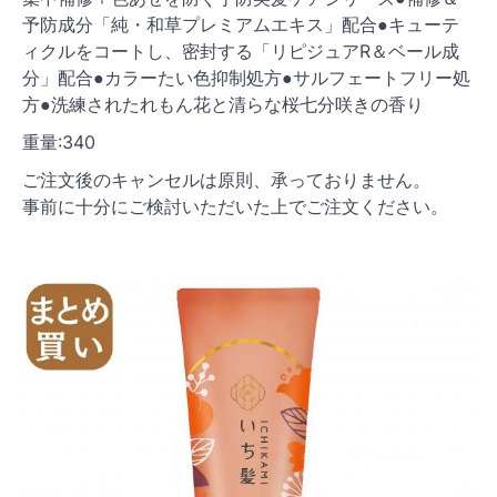
ン
予防成分「純・和草プレミアムエキス」配合●キューテ
ィクルをコートし、密封する「リピジュアR＆ベール成
分」配合●カラーたい色抑制処方●サルフェートフリー処
方●洗練されたれもん花と清らな桜七分咲きの香り
重量:340
ご注文後のキャンセルは原則、承っておりません。
事前に十分にご検討いただいた上でご注文ください。