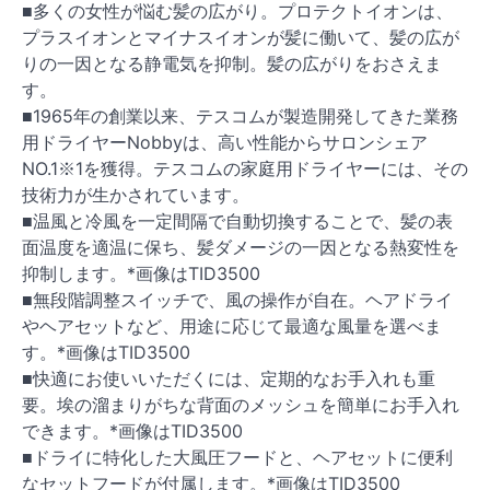
■多くの女性が悩む髪の広がり。プロテクトイオンは、
プラスイオンとマイナスイオンが髪に働いて、髪の広が
りの一因となる静電気を抑制。髪の広がりをおさえま
す。
■1965年の創業以来、テスコムが製造開発してきた業務
用ドライヤーNobbyは、高い性能からサロンシェア
NO.1※1を獲得。テスコムの家庭用ドライヤーには、その
技術力が生かされています。
■温風と冷風を一定間隔で自動切換することで、髪の表
面温度を適温に保ち、髪ダメージの一因となる熱変性を
抑制します。*画像はTID3500
■無段階調整スイッチで、風の操作が自在。ヘアドライ
やヘアセットなど、用途に応じて最適な風量を選べま
す。*画像はTID3500
■快適にお使いいただくには、定期的なお手入れも重
要。埃の溜まりがちな背面のメッシュを簡単にお手入れ
できます。*画像はTID3500
■ドライに特化した大風圧フードと、ヘアセットに便利
なセットフードが付属します。*画像はTID3500