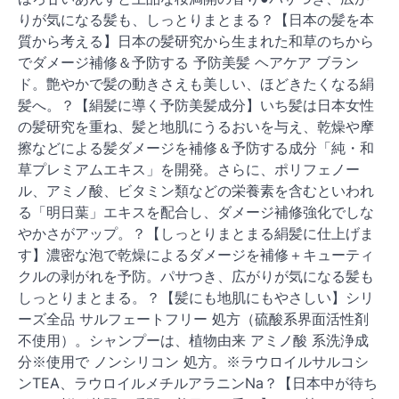
りが気になる髪も、しっとりまとまる？【日本の髪を本
質から考える】日本の髪研究から生まれた和草のちから
でダメージ補修＆予防する 予防美髪 ヘアケア ブラン
ド。艶やかで髪の動きさえも美しい、ほどきたくなる絹
髪へ。？【絹髪に導く予防美髪成分】いち髪は日本女性
の髪研究を重ね、髪と地肌にうるおいを与え、乾燥や摩
擦などによる髪ダメージを補修＆予防する成分「純・和
草プレミアムエキス」を開発。さらに、ポリフェノー
ル、アミノ酸、ビタミン類などの栄養素を含むといわれ
る「明日葉」エキスを配合し、ダメージ補修強化でしな
やかさがアップ。？【しっとりまとまる絹髪に仕上げま
す】濃密な泡で乾燥によるダメージを補修＋キューティ
クルの剥がれを予防。パサつき、広がりが気になる髪も
しっとりまとまる。？【髪にも地肌にもやさしい】シリ
ーズ全品 サルフェートフリー 処方（硫酸系界面活性剤
不使用）。シャンプーは、植物由来 アミノ酸 系洗浄成
分※使用で ノンシリコン 処方。※ラウロイルサルコシ
ンTEA、ラウロイルメチルアラニンNa？【日本中が待ち