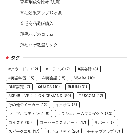
育毛剤成分比較(試用)
育毛効果アップ12ヶ条
育毛商品通販購入
薄毛ハゲのコラム
薄毛ハゲ激選リンク
タグ
#アウトドア
(12)
#トライズ
(7)
#英会話
(8)
#英語学習
(15)
AI英会話
(15)
BISARA
(10)
DNS設定
(7)
QUADS
(10)
RiJUN
(31)
SKE48 LIVE！！ ON DEMAND
(80)
TESCOM
(17)
その他のメーカー
(12)
イクオス
(8)
ウェブホスティング
(8)
クラシエホームプロダクツ
(33)
コイズミ
(15)
コーセーコスメポート
(17)
サポート
(7)
スピークエル
(17)
セキュリティ
(20)
チャップアップ
(7)