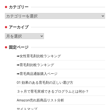
カテゴリー
カ
テ
アーカイブ
ゴ
リ
ア
ー
ー
固定ページ
カ
イ
➡女性育毛剤比較ランキング
ブ
➡育毛剤比較ランキング
➡育毛商品通販購入ページ
01 効果のある育毛剤の正しい選び方
３ヶ月で育毛実感できるプログラムとは何か？
Amazon売れ筋商品リスト分析
サイトマップ