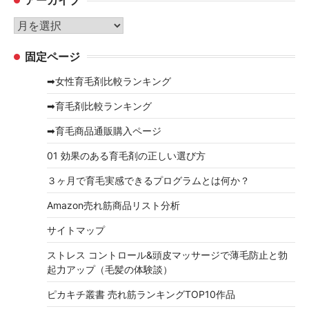
ゴ
リ
ア
ー
ー
固定ページ
カ
イ
➡女性育毛剤比較ランキング
ブ
➡育毛剤比較ランキング
➡育毛商品通販購入ページ
01 効果のある育毛剤の正しい選び方
３ヶ月で育毛実感できるプログラムとは何か？
Amazon売れ筋商品リスト分析
サイトマップ
ストレス コントロール&頭皮マッサージで薄毛防止と勃
起力アップ（毛髪の体験談）
ピカキチ叢書 売れ筋ランキングTOP10作品