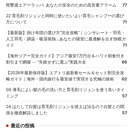
熊撃退エアーラッパ: あなたの安全のための高音量アラーム
77
22 育毛剤リジュンと同時に使いたいよい育毛シャンプーの選び
方について
71
【最新版】掛け布団の選び方“完全攻略”｜シンサレート・羽毛・
人工羽毛・調温・吸湿発熱…あなたの寝室に最適解を出す快眠ガ
イド
71
【海外ツアー完全ガイド】アジア最安1万円台＆ハワイ朝食付き
割引まで網羅 ― “失敗せずに選ぶ”実践大全
66
【2026年最新保存版】エアトリ超新春セール＆セット割完全攻
略ガイド｜海外・国内旅行を最安値で実現する究極の旅術
62
09 薄毛によい髪の毛の洗い方と育毛剤リジュンを使う良いタイ
ミング
57
24 はたして白髪は育毛剤リジュンを使えば治るの？白髪との関
係を徹底解説しました
57
最近の投稿