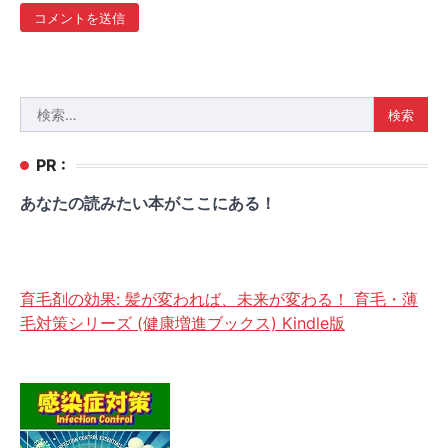
検
索:
PR :
あなたの読みたい本がここにある！
育毛剤の効果: 髪が変われば、未来が変わる！ 育毛・薄
毛対策シリーズ (健康増進ブックス) Kindle版