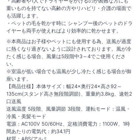
・高齢者や1人でドライヤーをかけるのが困難な方にも
重いものを持てない高齢の方やリハビリ・介護の場面で
も活躍します。
・ペットの毛を乾かす時に シャンプー後のペットのドラ
イヤーも両手が使えればより効率的に乾かせます。
※本商品はお子様やペットにも使用する為、送風が過度
に熱くなり過ぎないように設計されております。風が冷
たく感じる場合、風量は5段階中3～4でご使用くださ
い。
※室温が低い場合でも温風が少し冷たく感じる場合が御
座います。
【商品仕様】本体サイズ：幅24×奥行24×高さ92～
135cm(スタンド高さ無段階調節)、重量約3.8kg、速乾2
口送風
送風温度 5段階、風量調節 3段階、運転モード：温風・
冷風・美髪モード
電源：AC100V 50/60Hz、定格消費電力：1100W、1時
間あたりの電気代：約34.1円
材質：ABS/アルミ