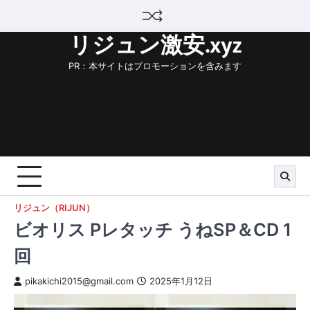
Skip
to
リジュン激安.xyz
content
PR：本サイトはプロモーションを含みます
リジュン（RIJUN）
ビオリス Pレタッチ うねSP＆CD 1
回
pikakichi2015@gmail.com
2025年1月12日