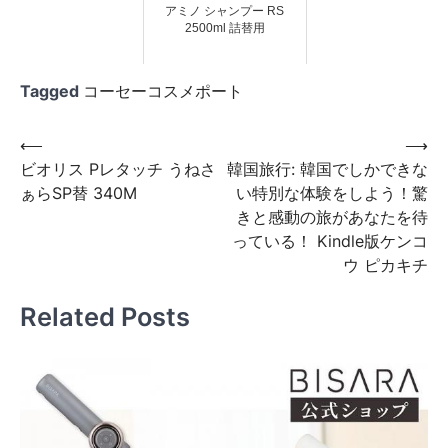
アミノ シャンプー RS
2500ml 詰替用
Tagged
コーセーコスメポート
投
⟵
⟶
ビオリス Pレタッチ うねさ
韓国旅行: 韓国でしかできな
稿
ぁらSP替 340M
い特別な体験をしよう！驚
ナ
きと感動の旅があなたを待
ビ
っている！ Kindle版ケンコ
ウ ピカキチ
ゲ
ー
Related Posts
シ
ョ
ン