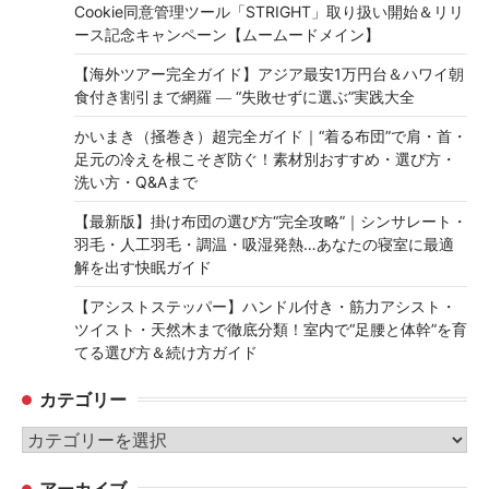
Cookie同意管理ツール「STRIGHT」取り扱い開始＆リリ
ース記念キャンペーン【ムームードメイン】
【海外ツアー完全ガイド】アジア最安1万円台＆ハワイ朝
食付き割引まで網羅 ― “失敗せずに選ぶ”実践大全
かいまき（掻巻き）超完全ガイド｜“着る布団”で肩・首・
足元の冷えを根こそぎ防ぐ！素材別おすすめ・選び方・
洗い方・Q&Aまで
【最新版】掛け布団の選び方“完全攻略”｜シンサレート・
羽毛・人工羽毛・調温・吸湿発熱…あなたの寝室に最適
解を出す快眠ガイド
【アシストステッパー】ハンドル付き・筋力アシスト・
ツイスト・天然木まで徹底分類！室内で“足腰と体幹”を育
てる選び方＆続け方ガイド
カテゴリー
カ
テ
アーカイブ