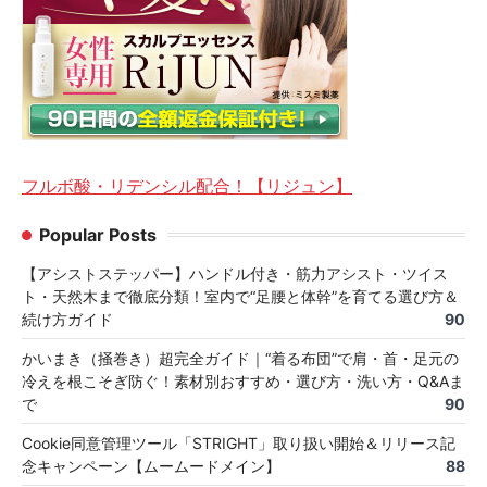
フルボ酸・リデンシル配合！【リジュン】
Popular Posts
【アシストステッパー】ハンドル付き・筋力アシスト・ツイス
ト・天然木まで徹底分類！室内で“足腰と体幹”を育てる選び方＆
続け方ガイド
90
かいまき（掻巻き）超完全ガイド｜“着る布団”で肩・首・足元の
冷えを根こそぎ防ぐ！素材別おすすめ・選び方・洗い方・Q&Aま
で
90
Cookie同意管理ツール「STRIGHT」取り扱い開始＆リリース記
念キャンペーン【ムームードメイン】
88