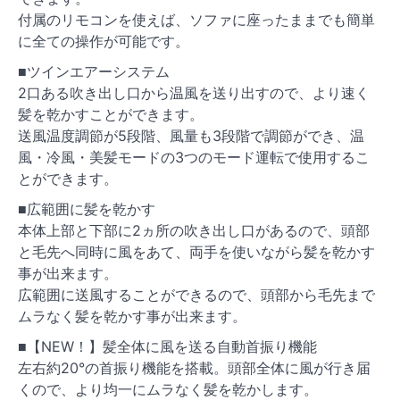
付属のリモコンを使えば、ソファに座ったままでも簡単
に全ての操作が可能です。
■ツインエアーシステム
2口ある吹き出し口から温風を送り出すので、より速く
髪を乾かすことができます。
送風温度調節が5段階、風量も3段階で調節ができ、温
風・冷風・美髪モードの3つのモード運転で使用するこ
とができます。
■広範囲に髪を乾かす
本体上部と下部に2ヵ所の吹き出し口があるので、頭部
と毛先へ同時に風をあて、両手を使いながら髪を乾かす
事が出来ます。
広範囲に送風することができるので、頭部から毛先まで
ムラなく髪を乾かす事が出来ます。
■【NEW！】髪全体に風を送る自動首振り機能
左右約20°の首振り機能を搭載。頭部全体に風が行き届
くので、より均一にムラなく髪を乾かします。