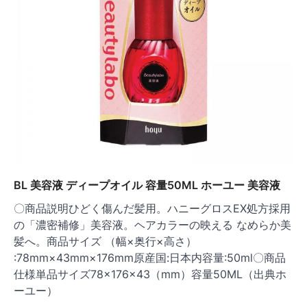
BL 美容液 ディープオイル 容量50ML ホーユー 美容液
〇商品説明ひどく傷んだ髪用。ハニーグロスEX処方採用
の「濃密補修」美容液。ヘアカラーの映える なめらか美
髪へ。商品サイズ （幅×奥行×高さ）
:78mm×43mm×176mm原産国:日本内容量:50ml〇商品
仕様単品サイズ78×176×43（mm）容量50ML（出典ホ
ーユー）