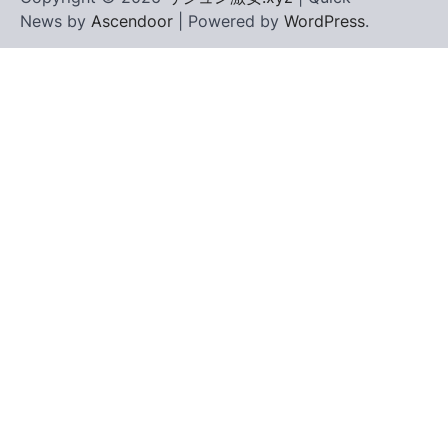
News by
Ascendoor
| Powered by
WordPress
.