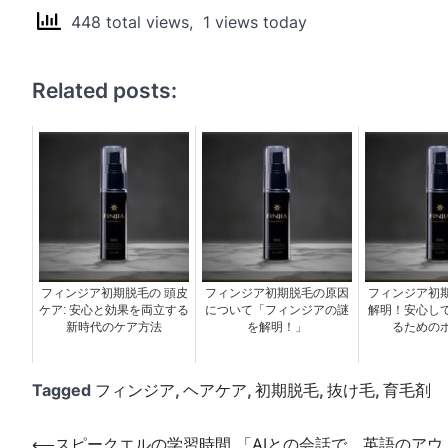
448 total views, 1 views today
Related posts:
フィンジア初期脱毛の 頭皮
フィンジア初期脱毛の原因
フィンジア初
ケア: 安心と効果を両立する
について「フィンジアの謎
解明！安心し
新時代のケア方法
を解明！」
るための
Tagged
フィンジア
,
ヘアケア
,
初期脱毛
,
抜け毛
,
育毛剤
投
⟵
スピークエルの学習時間 「AIとの会話で、英語のアウ