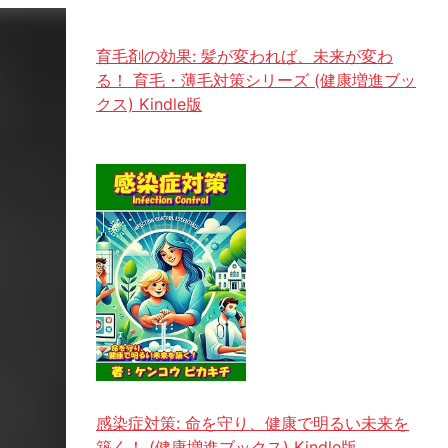
育毛剤の効果: 髪が変われば、未来が変わ
る！ 育毛・薄毛対策シリーズ (健康増進ブッ
クス) Kindle版
感染症対策: 命を守り、健康で明るい未来を
築く！ (健康増進ブックス) Kindle版