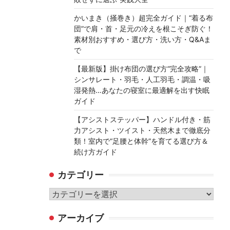
かいまき（掻巻き）超完全ガイド｜“着る布
団”で肩・首・足元の冷えを根こそぎ防ぐ！
素材別おすすめ・選び方・洗い方・Q&Aま
で
【最新版】掛け布団の選び方“完全攻略”｜
シンサレート・羽毛・人工羽毛・調温・吸
湿発熱…あなたの寝室に最適解を出す快眠
ガイド
【アシストステッパー】ハンドル付き・筋
力アシスト・ツイスト・天然木まで徹底分
類！室内で“足腰と体幹”を育てる選び方＆
続け方ガイド
カテゴリー
カ
テ
アーカイブ
ゴ