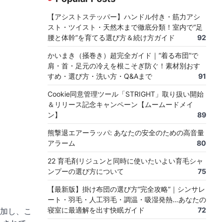
【アシストステッパー】ハンドル付き・筋力アシ
スト・ツイスト・天然木まで徹底分類！室内で“足
腰と体幹”を育てる選び方＆続け方ガイド
92
かいまき（掻巻き）超完全ガイド｜“着る布団”で
肩・首・足元の冷えを根こそぎ防ぐ！素材別おす
すめ・選び方・洗い方・Q&Aまで
91
Cookie同意管理ツール「STRIGHT」取り扱い開始
＆リリース記念キャンペーン【ムームードメイ
ン】
89
熊撃退エアーラッパ: あなたの安全のための高音量
アラーム
80
22 育毛剤リジュンと同時に使いたいよい育毛シャ
ンプーの選び方について
75
【最新版】掛け布団の選び方“完全攻略”｜シンサレ
ート・羽毛・人工羽毛・調温・吸湿発熱…あなたの
寝室に最適解を出す快眠ガイド
72
加し、こ