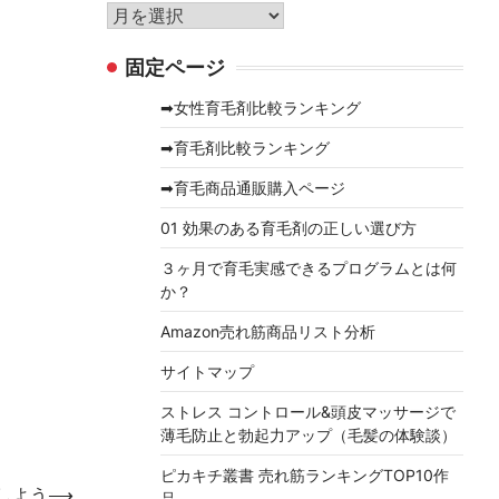
リ
ア
ー
ー
固定ページ
カ
イ
➡女性育毛剤比較ランキング
ブ
➡育毛剤比較ランキング
➡育毛商品通販購入ページ
01 効果のある育毛剤の正しい選び方
３ヶ月で育毛実感できるプログラムとは何
か？
Amazon売れ筋商品リスト分析
サイトマップ
ストレス コントロール&頭皮マッサージで
薄毛防止と勃起力アップ（毛髪の体験談）
ピカキチ叢書 売れ筋ランキングTOP10作
しよう
⟶
品