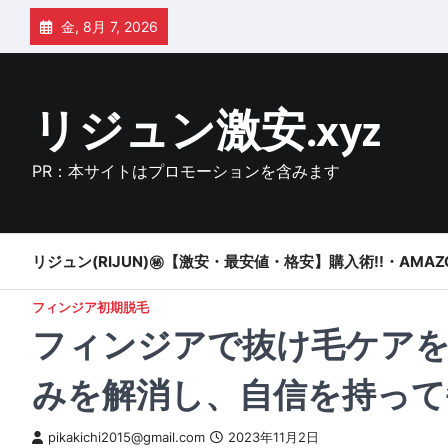
Skip
金, 8月 7, 2026
to
content
リジュン激安.xyz
PR：本サイトはプロモーションを含みます
リジュン(RIJUN)㊙【激安・最安値・格安】購入術!!・AMAZ
フィンジア初期脱毛
フィンジアで抜け毛ケアを
みを解消し、自信を持って
pikakichi2015@gmail.com
2023年11月2日