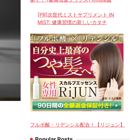
[PR]次世代ミストサプリメント IN
MIST: 健康習慣の新しいカタチ
フルボ酸・リデンシル配合！【リジュン】
Popular Posts