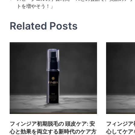
トを増やそう！」
稿
ナ
Related Posts
ビ
ゲ
ー
シ
ョ
ン
フィンジア初期脱毛の 頭皮ケア: 安
フィンジア
心と効果を両立する新時代のケア方
心してケア