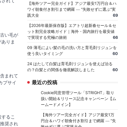
もされて
【海外ツアー完全ガイド】アジア最安1万円台＆ハ
ワイ朝食付き割引まで網羅 ― “失敗せずに選ぶ”実
践大全
69
【2026年最新保存版】エアトリ超新春セール＆セ
ット割完全攻略ガイド｜海外・国内旅行を最安値
古い毛が
で実現する究極の旅術
66
がありま
09 薄毛によい髪の毛の洗い方と育毛剤リジュンを
使う良いタイミング
60
24 はたして白髪は育毛剤リジュンを使えば治る
の？白髪との関係を徹底解説しました
60
含まれて
最近の投稿
カプサイ
Cookie同意管理ツール「STRIGHT」取り
扱い開始＆リリース記念キャンペーン【ム
ームードメイン】
【海外ツアー完全ガイド】アジア最安1万
談するこ
円台＆ハワイ朝食付き割引まで網羅 ― “失
推奨され
敗せずに選ぶ”実践大全