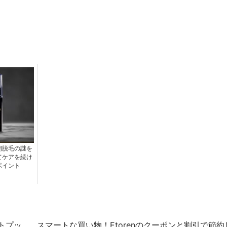
期脱毛の謎を
てケアを続け
ポイント
トプッ
スマートな買い物！Etorenのクーポンと割引で節約