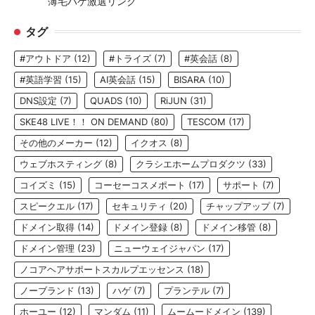
薄毛ハゲ激選リンク
タグ
#アウトドア
(12)
#トライズ
(7)
#英会話
(8)
#英語学習
(15)
AI英会話
(15)
BISARA
(10)
DNS設定
(7)
QUADS
(10)
RiJUN
(31)
SKE48 LIVE！！ ON DEMAND
(80)
TESCOM
(17)
その他のメーカー
(12)
イクオス
(8)
ウェブホスティング
(8)
クラシエホームプロダクツ
(33)
コイズミ
(15)
コーセーコスメポート
(17)
サポート
(7)
スピークエル
(17)
セキュリティ
(20)
チャップアップ
(7)
ドメイン取得
(14)
ドメイン登録
(8)
ドメイン移管
(8)
ドメイン管理
(23)
ニューウェイジャパン
(17)
ノコアヘアサポートスカルプエッセンス
(18)
ノーブランド
(13)
ハゲ
(7)
プランテル
(7)
ホーユー
(12)
マンダム
(11)
ムームードメイン
(139)