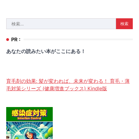
検
索:
PR :
あなたの読みたい本がここにある！
育毛剤の効果: 髪が変われば、未来が変わる！ 育毛・薄
毛対策シリーズ (健康増進ブックス) Kindle版