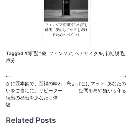
フィンジア初期脱毛の謎を
解明！安心してケアを続け
るためのポイント
Tagged
#薄毛治療
,
フィンジア
,
ヘアサイクル
,
初期脱毛
,
成分
投
⟵
⟶
かに匠本舗で、至福の味わ
鳥よけとげマット: あなたの
稿
いをご自宅に。リピーター
空間を鳥や猫から守る
ナ
続出の秘密をあなたも体
ビ
験！
ゲ
Related Posts
ー
シ