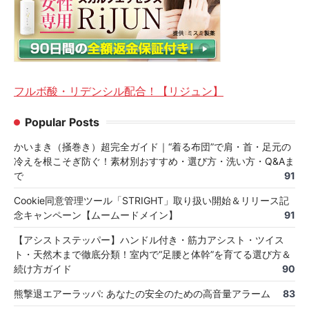
フルボ酸・リデンシル配合！【リジュン】
Popular Posts
かいまき（掻巻き）超完全ガイド｜“着る布団”で肩・首・足元の
冷えを根こそぎ防ぐ！素材別おすすめ・選び方・洗い方・Q&Aま
で
91
Cookie同意管理ツール「STRIGHT」取り扱い開始＆リリース記
念キャンペーン【ムームードメイン】
91
【アシストステッパー】ハンドル付き・筋力アシスト・ツイス
ト・天然木まで徹底分類！室内で“足腰と体幹”を育てる選び方＆
続け方ガイド
90
熊撃退エアーラッパ: あなたの安全のための高音量アラーム
83