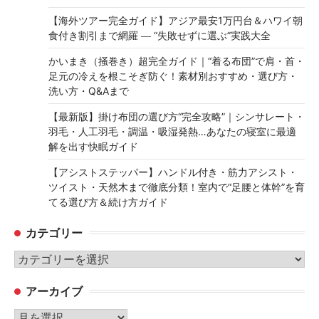
【海外ツアー完全ガイド】アジア最安1万円台＆ハワイ朝
食付き割引まで網羅 ― “失敗せずに選ぶ”実践大全
かいまき（掻巻き）超完全ガイド｜“着る布団”で肩・首・
足元の冷えを根こそぎ防ぐ！素材別おすすめ・選び方・
洗い方・Q&Aまで
【最新版】掛け布団の選び方“完全攻略”｜シンサレート・
羽毛・人工羽毛・調温・吸湿発熱…あなたの寝室に最適
解を出す快眠ガイド
【アシストステッパー】ハンドル付き・筋力アシスト・
ツイスト・天然木まで徹底分類！室内で“足腰と体幹”を育
てる選び方＆続け方ガイド
カテゴリー
カ
テ
アーカイブ
ゴ
リ
ア