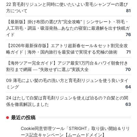
22 育毛剤リジュンと同時に使いたいよい育毛シャンプーの選び
方について
81
【最新版】掛け布団の選び方“完全攻略”｜シンサレート・羽毛・
人工羽毛・調温・吸湿発熱…あなたの寝室に最適解を出す快眠ガ
イド
76
【2026年最新保存版】エアトリ超新春セール＆セット割完全攻
略ガイド｜海外・国内旅行を最安値で実現する究極の旅術
71
【海外ツアー完全ガイド】アジア最安1万円台＆ハワイ朝食付き
割引まで網羅 ― “失敗せずに選ぶ”実践大全
70
09 薄毛によい髪の毛の洗い方と育毛剤リジュンを使う良いタイ
ミング
64
24 はたして白髪は育毛剤リジュンを使えば治るの？白髪との関
係を徹底解説しました
63
最近の投稿
Cookie同意管理ツール「STRIGHT」取り扱い開始＆リリ
ース記念キャンペーン【ムームードメイン】