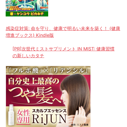
感染症対策: 命を守り、健康で明るい未来を築く！ (健康
増進ブックス) Kindle版
[PR]次世代ミストサプリメント IN MIST: 健康習慣
の新しいカタチ