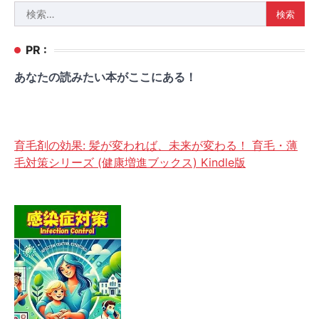
検
索:
PR :
あなたの読みたい本がここにある！
育毛剤の効果: 髪が変われば、未来が変わる！ 育毛・薄
毛対策シリーズ (健康増進ブックス) Kindle版