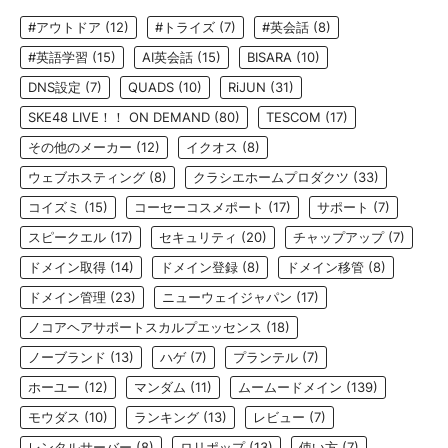
#アウトドア
(12)
#トライズ
(7)
#英会話
(8)
#英語学習
(15)
AI英会話
(15)
BISARA
(10)
DNS設定
(7)
QUADS
(10)
RiJUN
(31)
SKE48 LIVE！！ ON DEMAND
(80)
TESCOM
(17)
その他のメーカー
(12)
イクオス
(8)
ウェブホスティング
(8)
クラシエホームプロダクツ
(33)
コイズミ
(15)
コーセーコスメポート
(17)
サポート
(7)
スピークエル
(17)
セキュリティ
(20)
チャップアップ
(7)
ドメイン取得
(14)
ドメイン登録
(8)
ドメイン移管
(8)
ドメイン管理
(23)
ニューウェイジャパン
(17)
ノコアヘアサポートスカルプエッセンス
(18)
ノーブランド
(13)
ハゲ
(7)
プランテル
(7)
ホーユー
(12)
マンダム
(11)
ムームードメイン
(139)
モウダス
(10)
ランキング
(13)
レビュー
(7)
レンタルサーバー
(8)
ロリポップ
(13)
使い方
(7)