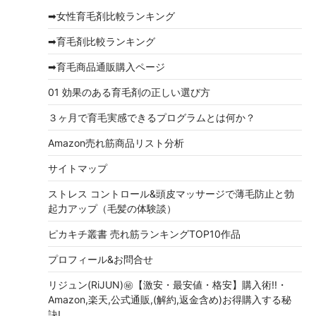
イ
➡女性育毛剤比較ランキング
ブ
➡育毛剤比較ランキング
➡育毛商品通販購入ページ
01 効果のある育毛剤の正しい選び方
３ヶ月で育毛実感できるプログラムとは何か？
Amazon売れ筋商品リスト分析
サイトマップ
ストレス コントロール&頭皮マッサージで薄毛防止と勃
起力アップ（毛髪の体験談）
ピカキチ叢書 売れ筋ランキングTOP10作品
プロフィール&お問合せ
リジュン(RiJUN)㊙【激安・最安値・格安】購入術!!・
Amazon,楽天,公式通販,(解約,返金含め)お得購入する秘
訣!