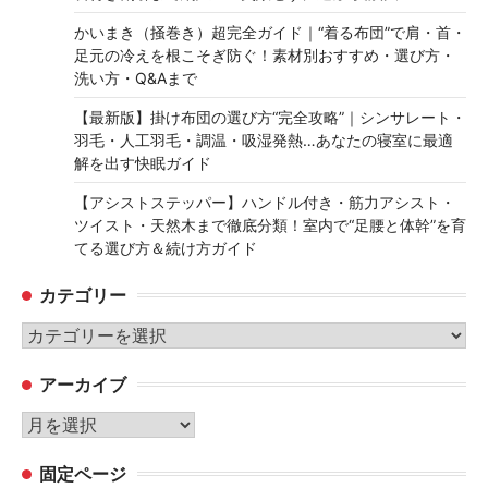
かいまき（掻巻き）超完全ガイド｜“着る布団”で肩・首・
足元の冷えを根こそぎ防ぐ！素材別おすすめ・選び方・
洗い方・Q&Aまで
【最新版】掛け布団の選び方“完全攻略”｜シンサレート・
羽毛・人工羽毛・調温・吸湿発熱…あなたの寝室に最適
解を出す快眠ガイド
【アシストステッパー】ハンドル付き・筋力アシスト・
ツイスト・天然木まで徹底分類！室内で“足腰と体幹”を育
てる選び方＆続け方ガイド
カテゴリー
カ
テ
アーカイブ
ゴ
リ
ア
ー
ー
固定ページ
カ