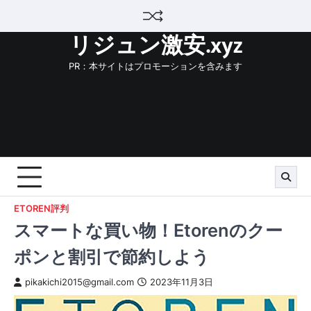
Skip
to
リジュン激安.xyz
content
PR：本サイトはプロモーションを含みます
ETOREN評判
スマートな買い物！Etorenのクー
ポンと割引で節約しよう
pikakichi2015@gmail.com
2023年11月3日