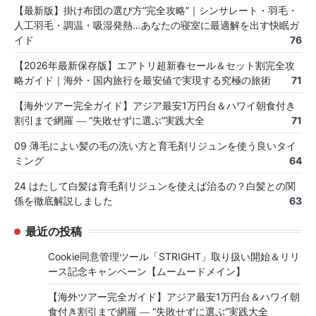
【最新版】掛け布団の選び方“完全攻略”｜シンサレート・羽毛・
人工羽毛・調温・吸湿発熱…あなたの寝室に最適解を出す快眠ガ
イド
76
【2026年最新保存版】エアトリ超新春セール＆セット割完全攻
略ガイド｜海外・国内旅行を最安値で実現する究極の旅術
71
【海外ツアー完全ガイド】アジア最安1万円台＆ハワイ朝食付き
割引まで網羅 ― “失敗せずに選ぶ”実践大全
71
09 薄毛によい髪の毛の洗い方と育毛剤リジュンを使う良いタイ
ミング
64
24 はたして白髪は育毛剤リジュンを使えば治るの？白髪との関
係を徹底解説しました
63
最近の投稿
Cookie同意管理ツール「STRIGHT」取り扱い開始＆リリ
ース記念キャンペーン【ムームードメイン】
【海外ツアー完全ガイド】アジア最安1万円台＆ハワイ朝
食付き割引まで網羅 ― “失敗せずに選ぶ”実践大全