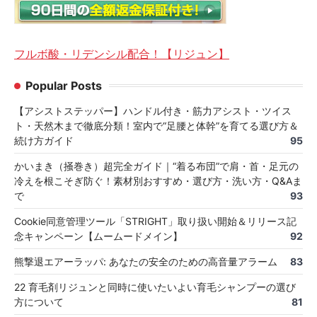
フルボ酸・リデンシル配合！【リジュン】
Popular Posts
【アシストステッパー】ハンドル付き・筋力アシスト・ツイス
ト・天然木まで徹底分類！室内で“足腰と体幹”を育てる選び方＆
続け方ガイド
95
かいまき（掻巻き）超完全ガイド｜“着る布団”で肩・首・足元の
冷えを根こそぎ防ぐ！素材別おすすめ・選び方・洗い方・Q&Aま
で
93
Cookie同意管理ツール「STRIGHT」取り扱い開始＆リリース記
念キャンペーン【ムームードメイン】
92
熊撃退エアーラッパ: あなたの安全のための高音量アラーム
83
22 育毛剤リジュンと同時に使いたいよい育毛シャンプーの選び
方について
81