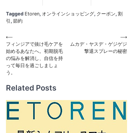
Tagged
Etoren
,
オンラインショッピング
,
クーポン
,
割
引
,
節約
投
⟵
⟶
フィンジアで抜け毛ケアを
ムカデ・ヤスデ・ゲジゲジ
稿
始めるあなたへ。初期脱毛
撃退スプレーの秘密
ナ
の悩みを解消し、自信を持
ビ
って毎日を過ごしましょ
う。
ゲ
ー
Related Posts
シ
ョ
ン