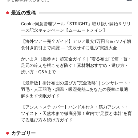
最近の投稿
Cookie同意管理ツール「STRIGHT」取り扱い開始＆リリ
ース記念キャンペーン【ムームードメイン】
【海外ツアー完全ガイド】アジア最安1万円台＆ハワイ朝
食付き割引まで網羅 ― “失敗せずに選ぶ”実践大全
かいまき（掻巻き）超完全ガイド｜“着る布団”で肩・首・
足元の冷えを根こそぎ防ぐ！素材別おすすめ・選び方・
洗い方・Q&Aまで
【最新版】掛け布団の選び方“完全攻略”｜シンサレート・
羽毛・人工羽毛・調温・吸湿発熱…あなたの寝室に最適
解を出す快眠ガイド
【アシストステッパー】ハンドル付き・筋力アシスト・
ツイスト・天然木まで徹底分類！室内で“足腰と体幹”を育
てる選び方＆続け方ガイド
カテゴリー