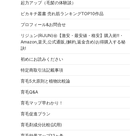
起力アップ（毛髪の体験談）
ピカキチ叢書 売れ筋ランキングTOP10作品
プロフィール&お問合せ
リジュン(RiJUN)㊙【激安・最安値・格安】購入術!!・
Amazon,楽天,公式通販,(解約,返金含め)お得購入する秘
訣!
初めにお読みください
特定商取引法記載事項
育毛5大原則と植物比較論
育毛Q&A
育毛マップ早わかり！
育毛促進プラン
育毛剤成分比較(試用)
育毛効果アップ12ヶ条