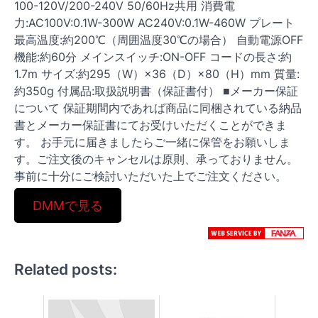
100-120V/200-240V 50/60Hz共用 消費電
力:AC100V:0.1W-300W AC240V:0.1W-460W プレート
最高温度:約200℃（周囲温度30℃の場合） 自動電源OFF
機能:約60分 メインスイッチ:ON-OFF コードの長さ:約
1.7m サイズ:約295（W）×36（D）×80（H）mm 質量:
約350g 付属品:取扱説明書（保証書付） ■メーカー保証
について 保証期間内であれば商品に同梱されている納品
書とメーカー保証書にてお受けいただくことができま
す。 お手元に届きましたらご一緒に保管をお願いしま
す。ご注文後のキャンセルは原則、承っておりません。
事前に十分にご検討いただいた上でご注文ください。
DMMで見る
Related posts: