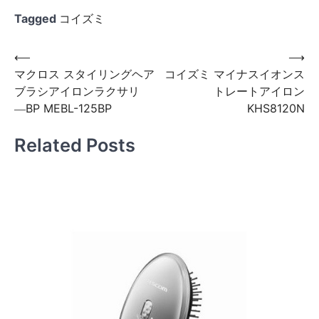
Tagged
コイズミ
投
⟵
⟶
マクロス スタイリングヘア
コイズミ マイナスイオンス
稿
ブラシアイロンラクサリ
トレートアイロン
ナ
―BP MEBL-125BP
KHS8120N
ビ
Related Posts
ゲ
ー
シ
ョ
ン