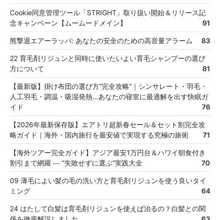
Cookie同意管理ツール「STRIGHT」取り扱い開始＆リリース記
念キャンペーン【ムームードメイン】
91
熊撃退エアーラッパ: あなたの安全のための高音量アラーム
83
22 育毛剤リジュンと同時に使いたいよい育毛シャンプーの選び
方について
81
【最新版】掛け布団の選び方“完全攻略”｜シンサレート・羽毛・
人工羽毛・調温・吸湿発熱…あなたの寝室に最適解を出す快眠ガ
イド
76
【2026年最新保存版】エアトリ超新春セール＆セット割完全攻
略ガイド｜海外・国内旅行を最安値で実現する究極の旅術
71
【海外ツアー完全ガイド】アジア最安1万円台＆ハワイ朝食付き
割引まで網羅 ― “失敗せずに選ぶ”実践大全
70
09 薄毛によい髪の毛の洗い方と育毛剤リジュンを使う良いタイ
ミング
64
24 はたして白髪は育毛剤リジュンを使えば治るの？白髪との関
係を徹底解説しました
63