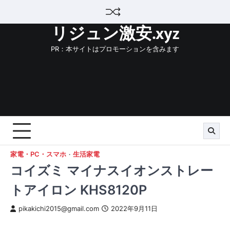
Skip
to
リジュン激安.xyz
content
PR：本サイトはプロモーションを含みます
家電・PC・スマホ
生活家電
コイズミ マイナスイオンストレー
トアイロン KHS8120P
pikakichi2015@gmail.com
2022年9月11日