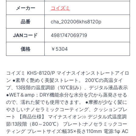
メーカー
コイズミ
品番
cha_202006khs8120p
JANコード
4981747069719
価格
￥5304
コイズミ KHS-8120/P マイナスイオンストレートアイロ
ン ●素早く艶めく美髪ストレート。 200℃の高温タイ
プ、13段階の温度調節（10℃刻み）、デジタル液晶表示
●WET＆amp；DRY機能余分な水分を穴から蒸発させる
ので、濡れた髪でも使用できます。 ●摩擦が少なく髪に
やさしいナノセラミックコーティング、クッションプレ
ート 【商品仕様】 マイナスイオン:○ デジタル式温度調
節:13段階（80～200℃） プレート:ナノセラミックコー
ティング プレートサイズ:幅35×長さ110mm 電源:1φ AC