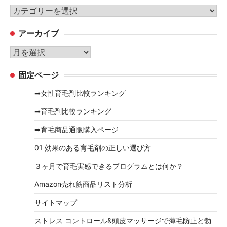
カ
テ
アーカイブ
ゴ
リ
ア
ー
ー
固定ページ
カ
イ
➡女性育毛剤比較ランキング
ブ
➡育毛剤比較ランキング
➡育毛商品通販購入ページ
01 効果のある育毛剤の正しい選び方
３ヶ月で育毛実感できるプログラムとは何か？
Amazon売れ筋商品リスト分析
サイトマップ
ストレス コントロール&頭皮マッサージで薄毛防止と勃