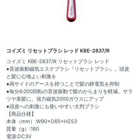
コイズミ リセットブラシ レッド KBE-2837/R
コイズミ KBE-2837/R リセットブラシ レッド
●音波振動磁気エステブラシ『リセットブラシ』。頭皮
と髪に心地よい刺激を
●両サイドのアースを持つことで髪の静電気を抑制
●毎分6.000回転の音波振動で髪のからまりを軽減。サラ
ツヤ美髪に。強力磁気2000ガウスにアップ
●頭皮への刺激にも使いやすい大判ブラシ
【商品仕様】
本体（mm）:W90×D65×H253
質量（g）:180
電源:DC3V