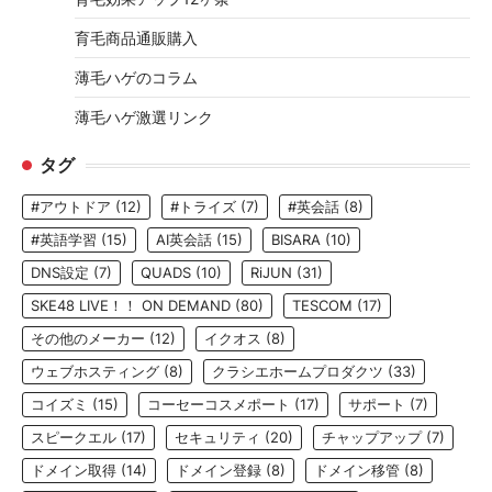
育毛商品通販購入
薄毛ハゲのコラム
薄毛ハゲ激選リンク
タグ
#アウトドア
(12)
#トライズ
(7)
#英会話
(8)
#英語学習
(15)
AI英会話
(15)
BISARA
(10)
DNS設定
(7)
QUADS
(10)
RiJUN
(31)
SKE48 LIVE！！ ON DEMAND
(80)
TESCOM
(17)
その他のメーカー
(12)
イクオス
(8)
ウェブホスティング
(8)
クラシエホームプロダクツ
(33)
コイズミ
(15)
コーセーコスメポート
(17)
サポート
(7)
スピークエル
(17)
セキュリティ
(20)
チャップアップ
(7)
ドメイン取得
(14)
ドメイン登録
(8)
ドメイン移管
(8)