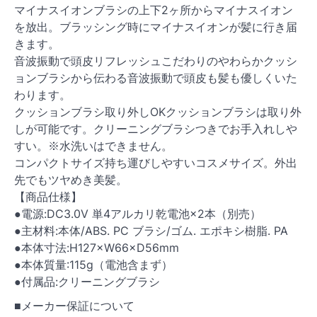
マイナスイオンブラシの上下2ヶ所からマイナスイオン
を放出。ブラッシング時にマイナスイオンが髪に行き届
きます。
音波振動で頭皮リフレッシュこだわりのやわらかクッシ
ョンブラシから伝わる音波振動で頭皮も髪も優しくいた
わります。
クッションブラシ取り外しOKクッションブラシは取り外
しが可能です。クリーニングブラシつきでお手入れしや
すい。※水洗いはできません。
コンパクトサイズ持ち運びしやすいコスメサイズ。外出
先でもツヤめき美髪。
【商品仕様】
●電源:DC3.0V 単4アルカリ乾電池×2本（別売）
●主材料:本体/ABS. PC ブラシ/ゴム. エポキシ樹脂. PA
●本体寸法:H127×W66×D56mm
●本体質量:115g（電池含まず）
●付属品:クリーニングブラシ
■メーカー保証について