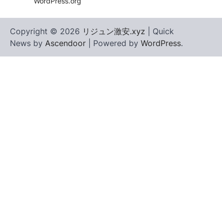
WordPress.org
Copyright © 2026
リジュン激安.xyz
| Quick
News by
Ascendoor
| Powered by
WordPress
.