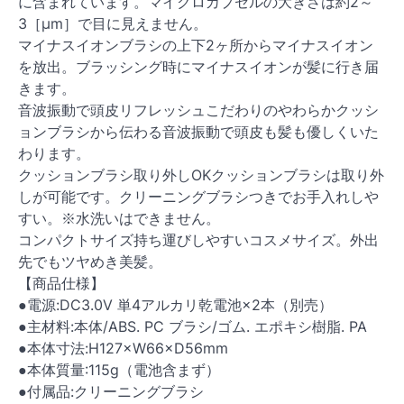
に含まれています。マイクロカプセルの大きさは約2～
3［μm］で目に見えません。
マイナスイオンブラシの上下2ヶ所からマイナスイオン
を放出。ブラッシング時にマイナスイオンが髪に行き届
きます。
音波振動で頭皮リフレッシュこだわりのやわらかクッシ
ョンブラシから伝わる音波振動で頭皮も髪も優しくいた
わります。
クッションブラシ取り外しOKクッションブラシは取り外
しが可能です。クリーニングブラシつきでお手入れしや
すい。※水洗いはできません。
コンパクトサイズ持ち運びしやすいコスメサイズ。外出
先でもツヤめき美髪。
【商品仕様】
●電源:DC3.0V 単4アルカリ乾電池×2本（別売）
●主材料:本体/ABS. PC ブラシ/ゴム. エポキシ樹脂. PA
●本体寸法:H127×W66×D56mm
●本体質量:115g（電池含まず）
●付属品:クリーニングブラシ