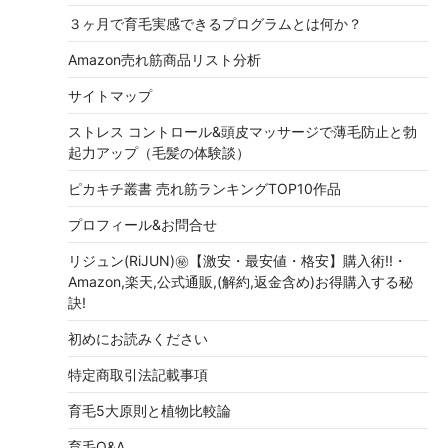
３ヶ月で育毛実感できるプログラムとは何か？
Amazon売れ筋商品リスト分析
サイトマップ
ストレス コントロール&頭皮マッサージで薄毛防止と勃
起力アップ（毛髪の体験談）
ピカキチ叢書 売れ筋ランキングTOP10作品
プロフィール&お問合せ
リジュン(RiJUN)㊙【激安・最安値・格安】購入術!!・
Amazon,楽天,公式通販,(解約,返金含め)お得購入する秘
訣!
初めにお読みください
特定商取引法記載事項
育毛5大原則と植物比較論
育毛Q&A