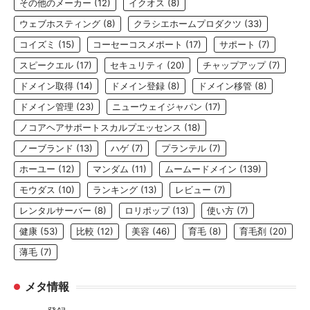
その他のメーカー
(12)
イクオス
(8)
ウェブホスティング
(8)
クラシエホームプロダクツ
(33)
コイズミ
(15)
コーセーコスメポート
(17)
サポート
(7)
スピークエル
(17)
セキュリティ
(20)
チャップアップ
(7)
ドメイン取得
(14)
ドメイン登録
(8)
ドメイン移管
(8)
ドメイン管理
(23)
ニューウェイジャパン
(17)
ノコアヘアサポートスカルプエッセンス
(18)
ノーブランド
(13)
ハゲ
(7)
プランテル
(7)
ホーユー
(12)
マンダム
(11)
ムームードメイン
(139)
モウダス
(10)
ランキング
(13)
レビュー
(7)
レンタルサーバー
(8)
ロリポップ
(13)
使い方
(7)
健康
(53)
比較
(12)
美容
(46)
育毛
(8)
育毛剤
(20)
薄毛
(7)
メタ情報