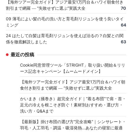
【海外ツアー完全ガイド】アジア最安1万円台＆ハワイ朝食付き
割引まで網羅 ― “失敗せずに選ぶ”実践大全
70
09 薄毛によい髪の毛の洗い方と育毛剤リジュンを使う良いタイ
ミング
64
24 はたして白髪は育毛剤リジュンを使えば治るの？白髪との関
係を徹底解説しました
63
最近の投稿
Cookie同意管理ツール「STRIGHT」取り扱い開始＆リリ
ース記念キャンペーン【ムームードメイン】
【海外ツアー完全ガイド】アジア最安1万円台＆ハワイ朝
食付き割引まで網羅 ― “失敗せずに選ぶ”実践大全
かいまき（掻巻き）超完全ガイド｜“着る布団”で肩・首・
足元の冷えを根こそぎ防ぐ！素材別おすすめ・選び方・
洗い方・Q&Aまで
【最新版】掛け布団の選び方“完全攻略”｜シンサレート・
羽毛・人工羽毛・調温・吸湿発熱…あなたの寝室に最適