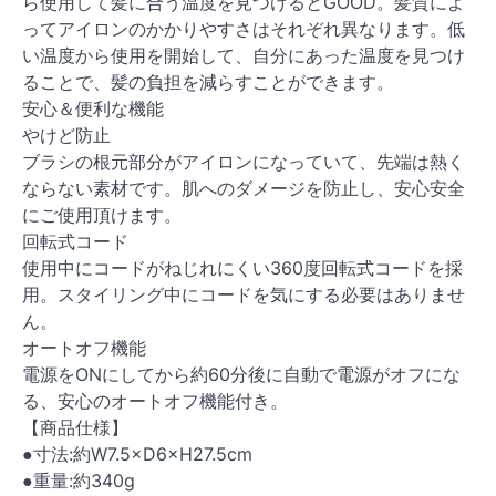
ら使用して髪に合う温度を見つけるとGOOD。髪質によ
ってアイロンのかかりやすさはそれぞれ異なります。低
い温度から使用を開始して、自分にあった温度を見つけ
ることで、髪の負担を減らすことができます。
安心＆便利な機能
やけど防止
ブラシの根元部分がアイロンになっていて、先端は熱く
ならない素材です。肌へのダメージを防止し、安心安全
にご使用頂けます。
回転式コード
使用中にコードがねじれにくい360度回転式コードを採
用。スタイリング中にコードを気にする必要はありませ
ん。
オートオフ機能
電源をONにしてから約60分後に自動で電源がオフにな
る、安心のオートオフ機能付き。
【商品仕様】
●寸法:約W7.5×D6×H27.5cm
●重量:約340g