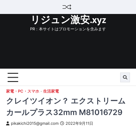
Skip
to
リジュン激安.xyz
content
PR：本サイトはプロモーションを含みます
家電・PC・スマホ
生活家電
クレイツイオン？ エクストリーム
カールプラス32mm M81016729
pikakichi2015@gmail.com
2022年9月11日