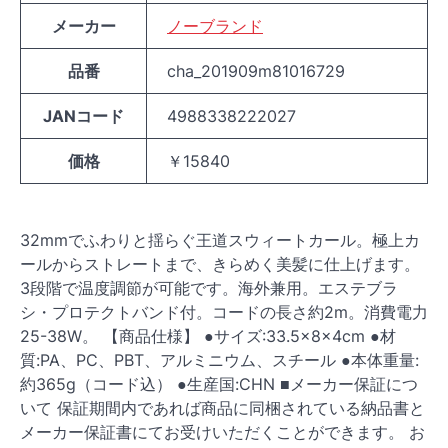
メーカー
ノーブランド
品番
cha_201909m81016729
JANコード
4988338222027
価格
￥15840
32mmでふわりと揺らぐ王道スウィートカール。極上カ
ールからストレートまで、きらめく美髪に仕上げます。
3段階で温度調節が可能です。海外兼用。エステブラ
シ・プロテクトバンド付。コードの長さ約2m。消費電力
25-38W。 【商品仕様】 ●サイズ:33.5×8×4cm ●材
質:PA、PC、PBT、アルミニウム、スチール ●本体重量:
約365g（コード込） ●生産国:CHN ■メーカー保証につ
いて 保証期間内であれば商品に同梱されている納品書と
メーカー保証書にてお受けいただくことができます。 お