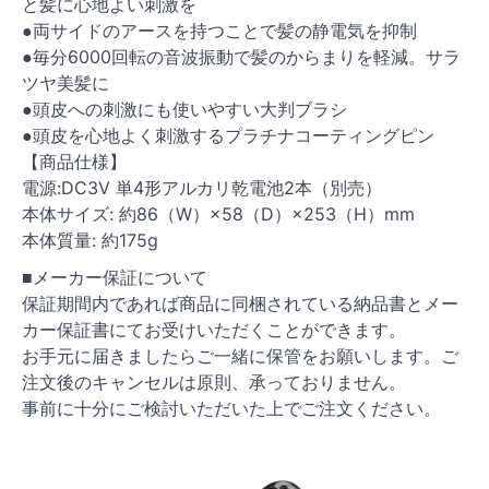
と髪に心地よい刺激を
●両サイドのアースを持つことで髪の静電気を抑制
●毎分6000回転の音波振動で髪のからまりを軽減。サラ
ツヤ美髪に
●頭皮への刺激にも使いやすい大判ブラシ
●頭皮を心地よく刺激するプラチナコーティングピン
【商品仕様】
電源:DC3V 単4形アルカリ乾電池2本（別売）
本体サイズ: 約86（W）×58（D）×253（H）mm
本体質量: 約175g
■メーカー保証について
保証期間内であれば商品に同梱されている納品書とメー
カー保証書にてお受けいただくことができます。
お手元に届きましたらご一緒に保管をお願いします。ご
注文後のキャンセルは原則、承っておりません。
事前に十分にご検討いただいた上でご注文ください。