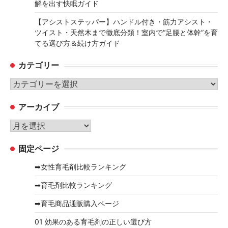
解を出す快眠ガイド
【アシストステッパー】ハンドル付き・筋力アシスト・
ツイスト・天然木まで徹底分類！室内で“足腰と体幹”を育
てる選び方＆続け方ガイド
カテゴリー
カ
テ
アーカイブ
ゴ
リ
ア
ー
ー
固定ページ
カ
イ
➡女性育毛剤比較ランキング
ブ
➡育毛剤比較ランキング
➡育毛商品通販購入ページ
01 効果のある育毛剤の正しい選び方