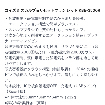
コイズミ スカルプ＆リセットブラシ レッド KBE-3500R
・音波振動・静電気抑制で髪のからまりを軽減。
・エアークッション構造で簡単ブラシエステ
・スカルプブラシで毛穴の汚れもしっかりオフ。
頭皮を心地よく刺激するエアークッション構造とプラチ
ナコーティングピン
音波振動で髪のからまりを軽減。サラツヤ美髪に。（音
波振動:約6.000回転/分）（強力磁気:約2.000ガウス）
静電気抑制。髪に帯電した静電気をブラシ部を通して逃
げやすくします。
頭皮密着設計クラウン構造（特許取得）、384本の極細
ピンで頭皮の汚れをしっかりオフ。滑りにくく持ちやす
い。
防水設計、10分後自動電源OFF、充電式（USBタイプ）
【商品仕様】
●本体寸法:253mm*86mm*64mm（232g）
●高さ*幅*奥行き（質量）