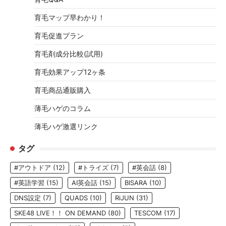
育毛マップ早わかり！
育毛促進プラン
育毛剤成分比較(試用)
育毛効果アップ12ヶ条
育毛商品通販購入
薄毛ハゲのコラム
薄毛ハゲ激選リンク
タグ
#アウトドア
(12)
#トライズ
(7)
#英会話
(8)
#英語学習
(15)
AI英会話
(15)
BISARA
(10)
DNS設定
(7)
QUADS
(10)
RiJUN
(31)
SKE48 LIVE！！ ON DEMAND
(80)
TESCOM
(17)