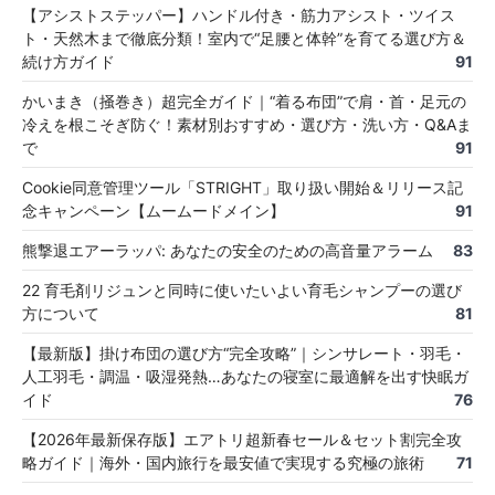
【アシストステッパー】ハンドル付き・筋力アシスト・ツイス
ト・天然木まで徹底分類！室内で“足腰と体幹”を育てる選び方＆
続け方ガイド
91
かいまき（掻巻き）超完全ガイド｜“着る布団”で肩・首・足元の
冷えを根こそぎ防ぐ！素材別おすすめ・選び方・洗い方・Q&Aま
で
91
Cookie同意管理ツール「STRIGHT」取り扱い開始＆リリース記
念キャンペーン【ムームードメイン】
91
熊撃退エアーラッパ: あなたの安全のための高音量アラーム
83
22 育毛剤リジュンと同時に使いたいよい育毛シャンプーの選び
方について
81
【最新版】掛け布団の選び方“完全攻略”｜シンサレート・羽毛・
人工羽毛・調温・吸湿発熱…あなたの寝室に最適解を出す快眠ガ
イド
76
【2026年最新保存版】エアトリ超新春セール＆セット割完全攻
略ガイド｜海外・国内旅行を最安値で実現する究極の旅術
71