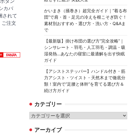
節ボタン
ラシカバ
かいまき（掻巻き）超完全ガイド｜“着る布
梱されて
団”で肩・首・足元の冷えを根こそぎ防ぐ！
。ご注文
素材別おすすめ・選び方・洗い方・Q&Aま
で
【最新版】掛け布団の選び方“完全攻略”｜
シンサレート・羽毛・人工羽毛・調温・吸
湿発熱…あなたの寝室に最適解を出す快眠
ガイド
【アシストステッパー】ハンドル付き・筋
力アシスト・ツイスト・天然木まで徹底分
類！室内で“足腰と体幹”を育てる選び方＆
続け方ガイド
カテゴリー
カ
テ
アーカイブ
ゴ