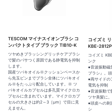
TESCOM マイナスイオンブラシ コ
コイズミ 
ンパクトタイプ ブラック TIB10-K
KBE-2812P
ツヤめきブラッシングリッチケアブラシ
コイズミ KB
で髪のパサつく原因である静電気を抑制
ンク
します。
●音波振動磁
国産ツバキオイル※クッションベースか
ブラシ』。頭
ら先玉ピンまでブラシ全体にツバキオイ
●両サイドの
ル※をたっぷり配合しています。※ ツ
電気を抑制
バキオイルカプセルは多孔質マイクロカ
●音波振動で
プセルに含まれています。マイクロカプ
ツヤ美髪に。
セルの大きさは約2～3［μm］で目に見
●頭皮への刺
えません。
シ