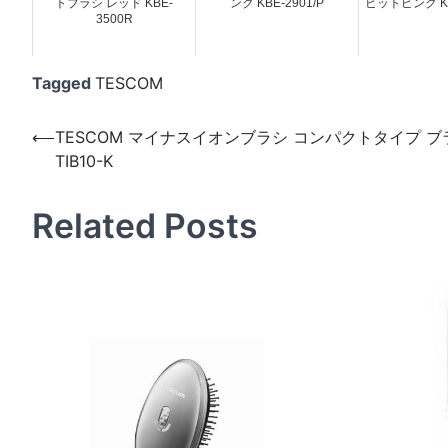
トブラシ レッド KBE-
ンク KBE-2901/P
ビットピンク KB
3500R
Tagged
TESCOM
投
⟵
TESCOM マイナスイオンブラシ コンパクトタイプ ブ
TIB10-K
稿
ナ
Related Posts
ビ
ゲ
ー
シ
ョ
ン