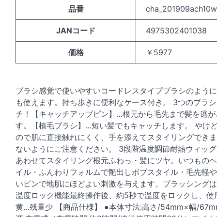
品番
cha_201909ach10w
JANコード
4975302401038
価格
￥5977
ブラシ感覚で使いやすいコードレスタイプブラシのように使
も使えます。持ち歩きに便利なケース付き。 3つのブラ
チ！【キャッチアップピン】…根元から毛先まで髪を逃が
す。【植毛ブラシ】…短い髪でもキャッチします。 やけ
ので肌に直接触れにくく、手を添えてスタイリングできま
ないようにご注意ください。 3段階温度調節耐熱ウィッグ
あわせてスタイリング根元ふわっ・髪にツヤ。いつものヘ
イル・ふんわりフォルムで艶出しボブスタイル・毛先軽や
いピンで地肌にほどよい刺激を与えます。ブラッシングは
温度ロック機能最終操作後、約5秒で温度をロックし、使
黄…残量少 【商品仕様】 ●本体寸法:高さ/54mm×幅/67mm