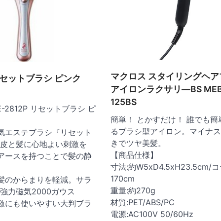
マクロス スタイリングヘア
リセットブラシ ピンク
アイロンラクサリ―BS MEB
125BS
E-2812P リセットブラシ ピ
簡単！ とかすだけ！ 誰でも簡
るブラシ型アイロン。マイナス
気エステブラシ『リセット
きでツヤ美髪。
皮と髪に心地よい刺激を
【商品仕様】
アースを持つことで髪の静
寸法:約W5xD4.5xH23.5cm/
170cm
髪のからまりを軽減。サラ
重量:約270g
強力磁気2000ガウス
材質:PET/ABS/PC
激にも使いやすい大判ブラ
電源:AC100V 50/60Hz