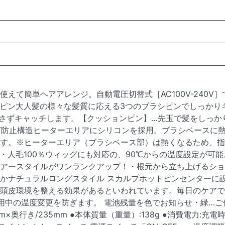
えて簡単ヘアアレンジ。自動電圧切替式［AC100V-240V］
シピン大人髪の様々な髪質に応える3つのブラシピンでしっかり
さずキャッチします。【クッションピン】…先玉で髪をしっか
ど防止構造ヒーターエリアにシリコンを採用。ブラシベースに
す。※ヒーターエリア（ブラシベース部）は熱くなるため、指
・人毛100％ウィッグにも対応の、90℃からの温度設定が可能
アースタイルがワンランクアップ！・根元から立ち上げるショ
かナチュラルロングスタイル スカルプホットピンセンターに
頭皮環境を整える効果があるといわれています。毎日のケアで
用中の温度変更を防ぎます。 電池残量を色でお知らせ・緑…ご
×奥行き/235mm ●本体質量（重量）:138g ●消費電力:充電時: