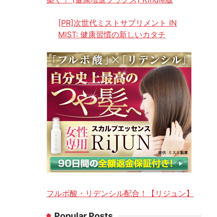
[PR]次世代ミストサプリメント IN
MIST: 健康習慣の新しいカタチ
フルボ酸・リデンシル配合！【リジュン】
Popular Posts