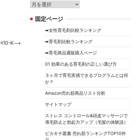
リ
ア
ー
ー
固定ページ
カ
イ
➡女性育毛剤比較ランキング
ブ
➡育毛剤比較ランキング
10-K
⟶
➡育毛商品通販購入ページ
01 効果のある育毛剤の正しい選び方
３ヶ月で育毛実感できるプログラムとは何
か？
Amazon売れ筋商品リスト分析
サイトマップ
ストレス コントロール&頭皮マッサージで
薄毛防止と勃起力アップ（毛髪の体験談）
ピカキチ叢書 売れ筋ランキングTOP10作
品