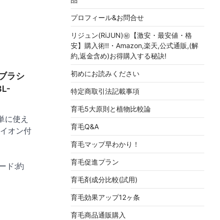
プロフィール&お問合せ
リジュン(RiJUN)㊙【激安・最安値・格
安】購入術!!・Amazon,楽天,公式通販,(解
約,返金含め)お得購入する秘訣!
初めにお読みください
ブラシ
L-
特定商取引法記載事項
育毛5大原則と植物比較論
単に使え
育毛Q&A
イオン付
育毛マップ早わかり！
育毛促進プラン
コード:約
育毛剤成分比較(試用)
育毛効果アップ12ヶ条
育毛商品通販購入