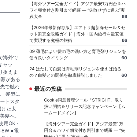
【海外ツアー完全ガイド】アジア最安1万円台＆ハ
ワイ朝食付き割引まで網羅 ― “失敗せずに選ぶ”実
践大全
69
【2026年最新保存版】エアトリ超新春セール＆セ
ット割完全攻略ガイド｜海外・国内旅行を最安値
で実現する究極の旅術
66
09 薄毛によい髪の毛の洗い方と育毛剤リジュンを
で海外で
使う良いタイミング
60
キャッ
24 はたして白髪は育毛剤リジュンを使えば治る
り捉えま
の？白髪との関係を徹底解説しました
60
熱源がある
先で触れ
最近の投稿
。 髪型に
Cookie同意管理ツール「STRIGHT」取り
ートスタ
扱い開始＆リリース記念キャンペーン【ム
設けた太
ームードメイン】
美髪へ。
使用OK・
【海外ツアー完全ガイド】アジア最安1万
8W ●電
円台＆ハワイ朝食付き割引まで網羅 ― “失
敗せずに選ぶ”実践大全