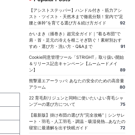
【アシストステッパー】ハンドル付き・筋力アシ
スト・ツイスト・天然木まで徹底分類！室内で“足
腰と体幹”を育てる選び方＆続け方ガイド
92
かいまき（掻巻き）超完全ガイド｜“着る布団”で
肩・首・足元の冷えを根こそぎ防ぐ！素材別おす
すめ・選び方・洗い方・Q&Aまで
91
Cookie同意管理ツール「STRIGHT」取り扱い開始
＆リリース記念キャンペーン【ムームードメイ
ン】
89
熊撃退エアーラッパ: あなたの安全のための高音量
アラーム
80
22 育毛剤リジュンと同時に使いたいよい育毛シャ
ンプーの選び方について
75
【最新版】掛け布団の選び方“完全攻略”｜シンサレ
ート・羽毛・人工羽毛・調温・吸湿発熱…あなたの
寝室に最適解を出す快眠ガイド
72