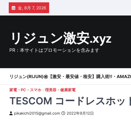
Skip
金, 8月 7, 2026
to
content
リジュン激安.xyz
PR：本サイトはプロモーションを含みます
リジュン(RIJUN)㊙【激安・最安値・格安】購入術!!・AMAZ
家電・PC・スマホ
理美容・健康家電
TESCOM コードレスホット
pikakichi2015@gmail.com
2022年9月12日