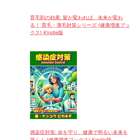
育毛剤の効果: 髪が変われば、未来が変わ
る！ 育毛・薄毛対策シリーズ (健康増進ブッ
クス) Kindle版
感染症対策: 命を守り、健康で明るい未来を
築く！ (健康増進ブックス) Kindle版