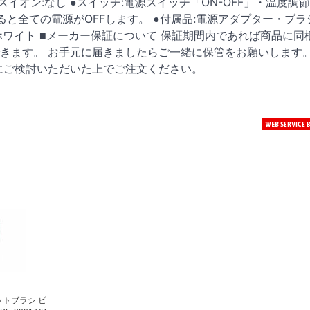
スイオン:なし ●スイッチ:電源スイッチ「ON-OFF」・温度調
を付けると全ての電源がOFFします。 ●付属品:電源アダプター・ブ
ワイト ■メーカー保証について 保証期間内であれば商品に同
きます。 お手元に届きましたらご一緒に保管をお願いします
にご検討いただいた上でご注文ください。
ットブラシ ビ