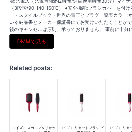
源:充電式（充電時間:約2時間/連続使用時間30分）マイナ
（3段階/90-140-160℃） ●安全機能:ブラシカバー
ー・スタイルブック・世界の電圧とプラグ一覧表カラー:ホ
いる納品書とメーカー保証書にてお受けいただくことがで
後のキャンセルは原則、承っておりません。 事前に十分
DMMで見る
Related posts:
コイズミ スカルプ＆リセッ
コイズミ リセットブラシ ピ
コイズミ リセ