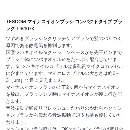
TESCOM マイナスイオンブラシ コンパクトタイプ ブラ
ック TIB10-K
ツヤめきブラッシングリッチケアブラシで髪のパサつく
原因である静電気を抑制します。
国産ツバキオイル※クッションベースから先玉ピンまで
ブラシ全体にツバキオイル※をたっぷり配合していま
す。※ ツバキオイルカプセルは多孔質マイクロカプセル
に含まれています。マイクロカプセルの大きさは約2～
3［μm］で目に見えません。
マイナスイオンブラシの上下2ヶ所からマイナスイオン
を放出。ブラッシング時にマイナスイオンが髪に行き届
きます。
音波振動で頭皮リフレッシュこだわりのやわらかクッシ
ョンブラシから伝わる音波振動で頭皮も髪も優しくいた
わります。
クッションブラシ取り外しOKクッションブラシは取り外