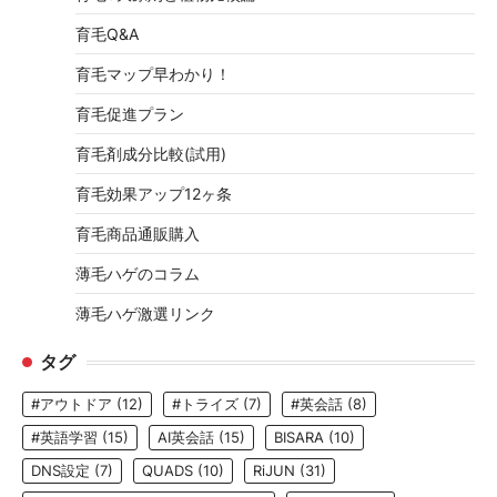
育毛Q&A
育毛マップ早わかり！
育毛促進プラン
育毛剤成分比較(試用)
育毛効果アップ12ヶ条
育毛商品通販購入
薄毛ハゲのコラム
薄毛ハゲ激選リンク
タグ
#アウトドア
(12)
#トライズ
(7)
#英会話
(8)
#英語学習
(15)
AI英会話
(15)
BISARA
(10)
DNS設定
(7)
QUADS
(10)
RiJUN
(31)