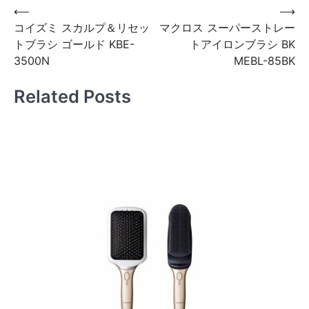
投
⟵
⟶
コイズミ スカルプ＆リセッ
マクロス スーパーストレー
稿
トブラシ ゴールド KBE-
トアイロンブラシ BK
ナ
3500N
MEBL-85BK
ビ
Related Posts
ゲ
ー
シ
ョ
ン