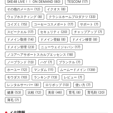
SKE48 LIVE！！ ON DEMAND
(80)
TESCOM
(17)
その他のメーカー
(12)
イクオス
(8)
ウェブホスティング
(8)
クラシエホームプロダクツ
(33)
コイズミ
(15)
コーセーコスメポート
(17)
サポート
(7)
スピークエル
(17)
セキュリティ
(20)
チャップアップ
(7)
ドメイン取得
(14)
ドメイン登録
(8)
ドメイン移管
(8)
ドメイン管理
(23)
ニューウェイジャパン
(17)
ノコアヘアサポートスカルプエッセンス
(18)
ノーブランド
(13)
ハゲ
(7)
プランテル
(7)
ホーユー
(12)
マンダム
(11)
ムームードメイン
(139)
モウダス
(10)
ランキング
(13)
レビュー
(7)
レンタルサーバー
(8)
ロリポップ
(13)
使い方
(7)
健康
(53)
比較
(12)
美容
(46)
育毛
(8)
育毛剤
(20)
薄毛
(7)
メタ情報