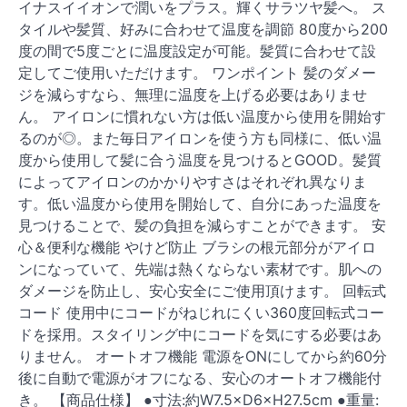
イナスイイオンで潤いをプラス。輝くサラツヤ髪へ。 ス
タイルや髪質、好みに合わせて温度を調節 80度から200
度の間で5度ごとに温度設定が可能。髪質に合わせて設
定してご使用いただけます。 ワンポイント 髪のダメー
ジを減らすなら、無理に温度を上げる必要はありませ
ん。 アイロンに慣れない方は低い温度から使用を開始す
るのが◎。また毎日アイロンを使う方も同様に、低い温
度から使用して髪に合う温度を見つけるとGOOD。髪質
によってアイロンのかかりやすさはそれぞれ異なりま
す。低い温度から使用を開始して、自分にあった温度を
見つけることで、髪の負担を減らすことができます。 安
心＆便利な機能 やけど防止 ブラシの根元部分がアイロ
ンになっていて、先端は熱くならない素材です。肌への
ダメージを防止し、安心安全にご使用頂けます。 回転式
コード 使用中にコードがねじれにくい360度回転式コー
ドを採用。スタイリング中にコードを気にする必要はあ
りません。 オートオフ機能 電源をONにしてから約60分
後に自動で電源がオフになる、安心のオートオフ機能付
き。 【商品仕様】 ●寸法:約W7.5×D6×H27.5cm ●重量: