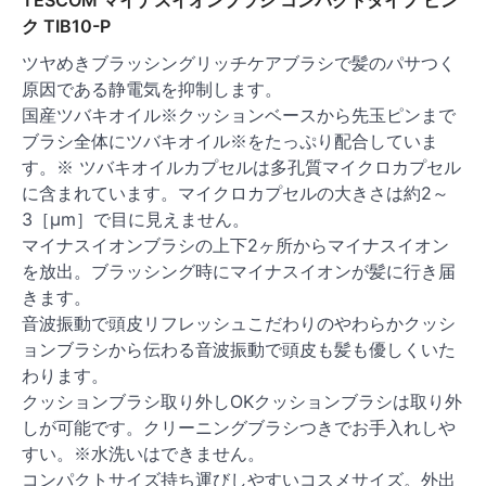
TESCOM マイナスイオンブラシ コンパクトタイプ ピン
ク TIB10-P
ツヤめきブラッシングリッチケアブラシで髪のパサつく
原因である静電気を抑制します。
国産ツバキオイル※クッションベースから先玉ピンまで
ブラシ全体にツバキオイル※をたっぷり配合していま
す。※ ツバキオイルカプセルは多孔質マイクロカプセル
に含まれています。マイクロカプセルの大きさは約2～
3［μm］で目に見えません。
マイナスイオンブラシの上下2ヶ所からマイナスイオン
を放出。ブラッシング時にマイナスイオンが髪に行き届
きます。
音波振動で頭皮リフレッシュこだわりのやわらかクッシ
ョンブラシから伝わる音波振動で頭皮も髪も優しくいた
わります。
クッションブラシ取り外しOKクッションブラシは取り外
しが可能です。クリーニングブラシつきでお手入れしや
すい。※水洗いはできません。
コンパクトサイズ持ち運びしやすいコスメサイズ。外出