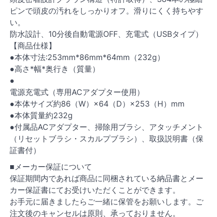
ピンで頭皮の汚れをしっかりオフ。滑りにくく持ちやす
い。
防水設計、10分後自動電源OFF、充電式（USBタイプ）
【商品仕様】
●本体寸法:253mm*86mm*64mm（232g）
●高さ*幅*奥行き（質量）
●
電源充電式（専用ACアダプター使用）
●本体サイズ約86（W）×64（D）×253（H）mm
●本体質量約232g
●付属品ACアダプター、掃除用ブラシ、アタッチメント
（リセットブラシ・スカルプブラシ）、取扱説明書（保
証書付）
■メーカー保証について
保証期間内であれば商品に同梱されている納品書とメー
カー保証書にてお受けいただくことができます。
お手元に届きましたらご一緒に保管をお願いします。ご
注文後のキャンセルは原則、承っておりません。