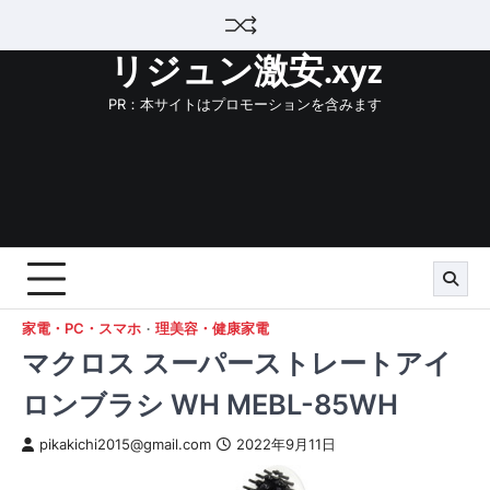
Skip
to
リジュン激安.xyz
content
PR：本サイトはプロモーションを含みます
家電・PC・スマホ
理美容・健康家電
マクロス スーパーストレートアイ
ロンブラシ WH MEBL-85WH
pikakichi2015@gmail.com
2022年9月11日