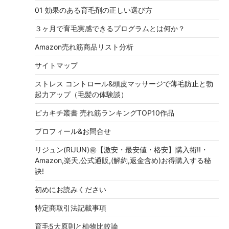
01 効果のある育毛剤の正しい選び方
３ヶ月で育毛実感できるプログラムとは何か？
Amazon売れ筋商品リスト分析
サイトマップ
ストレス コントロール&頭皮マッサージで薄毛防止と勃
起力アップ（毛髪の体験談）
ピカキチ叢書 売れ筋ランキングTOP10作品
プロフィール&お問合せ
リジュン(RiJUN)㊙【激安・最安値・格安】購入術!!・
Amazon,楽天,公式通販,(解約,返金含め)お得購入する秘
訣!
初めにお読みください
特定商取引法記載事項
育毛5大原則と植物比較論