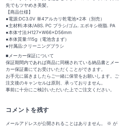
先でもツヤめき美髪。
【商品仕様】
●電源:DC3.0V 単4アルカリ乾電池×2本（別売）
●主材料:本体/ABS. PC ブラシ/ゴム. エポキシ樹脂. PA
●本体寸法:H127×W66×D56mm
●本体質量:115g（電池含まず）
●付属品:クリーニングブラシ
■メーカー保証について
保証期間内であれば商品に同梱されている納品書とメー
カー保証書にてお受けいただくことができます。
お手元に届きましたらご一緒に保管をお願いします。ご
注文後のキャンセルは原則、承っておりません。
事前に十分にご検討いただいた上でご注文ください。
コメントを残す
メールアドレスが公開されることはありません。
※
が