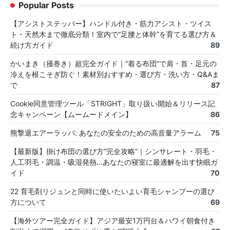
Popular Posts
【アシストステッパー】ハンドル付き・筋力アシスト・ツイス
ト・天然木まで徹底分類！室内で“足腰と体幹”を育てる選び方＆
続け方ガイド
89
かいまき（掻巻き）超完全ガイド｜“着る布団”で肩・首・足元の
冷えを根こそぎ防ぐ！素材別おすすめ・選び方・洗い方・Q&Aま
で
87
Cookie同意管理ツール「STRIGHT」取り扱い開始＆リリース記
念キャンペーン【ムームードメイン】
86
熊撃退エアーラッパ: あなたの安全のための高音量アラーム
75
【最新版】掛け布団の選び方“完全攻略”｜シンサレート・羽毛・
人工羽毛・調温・吸湿発熱…あなたの寝室に最適解を出す快眠ガ
イド
70
22 育毛剤リジュンと同時に使いたいよい育毛シャンプーの選び
方について
69
【海外ツアー完全ガイド】アジア最安1万円台＆ハワイ朝食付き