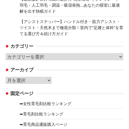
羽毛・人工羽毛・調温・吸湿発熱…あなたの寝室に最適
解を出す快眠ガイド
【アシストステッパー】ハンドル付き・筋力アシスト・
ツイスト・天然木まで徹底分類！室内で“足腰と体幹”を育
てる選び方＆続け方ガイド
カテゴリー
カ
テ
アーカイブ
ゴ
リ
ア
ー
ー
固定ページ
カ
イ
➡女性育毛剤比較ランキング
ブ
➡育毛剤比較ランキング
➡育毛商品通販購入ページ