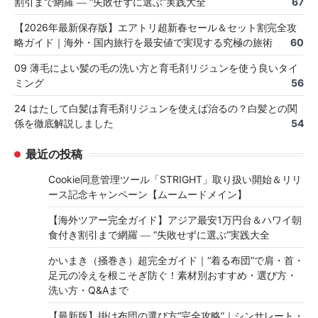
割引まで網羅 ― “失敗せずに選ぶ”実践大全
67
【2026年最新保存版】エアトリ超新春セール＆セット割完全攻
略ガイド｜海外・国内旅行を最安値で実現する究極の旅術
60
09 薄毛によい髪の毛の洗い方と育毛剤リジュンを使う良いタイ
ミング
56
24 はたして白髪は育毛剤リジュンを使えば治るの？白髪との関
係を徹底解説しました
54
最近の投稿
Cookie同意管理ツール「STRIGHT」取り扱い開始＆リリ
ース記念キャンペーン【ムームードメイン】
【海外ツアー完全ガイド】アジア最安1万円台＆ハワイ朝
食付き割引まで網羅 ― “失敗せずに選ぶ”実践大全
かいまき（掻巻き）超完全ガイド｜“着る布団”で肩・首・
足元の冷えを根こそぎ防ぐ！素材別おすすめ・選び方・
洗い方・Q&Aまで
【最新版】掛け布団の選び方“完全攻略”｜シンサレート・