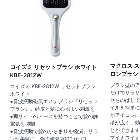
マクロス 
コイズミ リセットブラシ ホワイト
ロンブラシ W
KBE-2812W
ブラシ型のア
コイズミ KBE-2812W リセットブラシ
だけでサラサ
ホワイト
セをのばして
●音波振動磁気エステブラシ『リセット
イルを簡単に
ブラシ』。頭皮と髪に心地よい刺激を
がアイロンに
●両サイドのアースを持つことで髪の静
積が広く、効
電気を抑制
とができます
●音波振動で髪のからまりを軽減。サラ
マイナスイオ
ツヤ美髪に。強力磁気2000ガウス