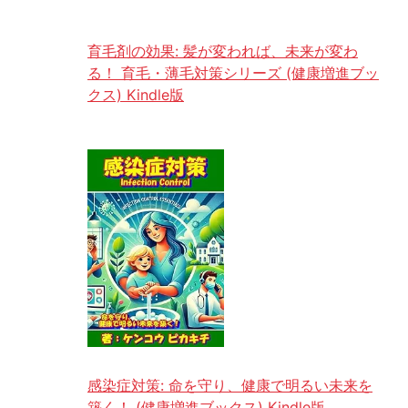
育毛剤の効果: 髪が変われば、未来が変わ
る！ 育毛・薄毛対策シリーズ (健康増進ブッ
クス) Kindle版
感染症対策: 命を守り、健康で明るい未来を
築く！ (健康増進ブックス) Kindle版