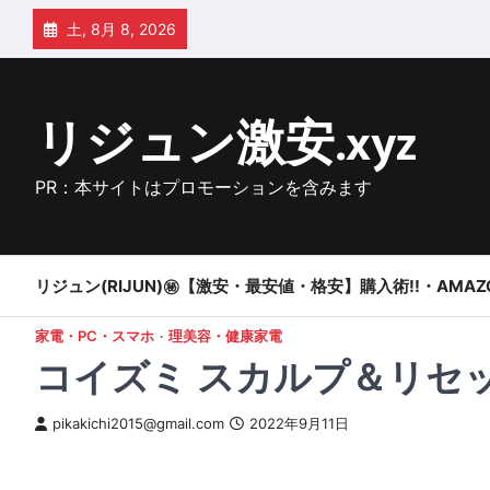
Skip
土, 8月 8, 2026
to
content
リジュン激安.xyz
PR：本サイトはプロモーションを含みます
リジュン(RIJUN)㊙【激安・最安値・格安】購入術!!・AMAZ
家電・PC・スマホ
理美容・健康家電
コイズミ スカルプ＆リセット
pikakichi2015@gmail.com
2022年9月11日