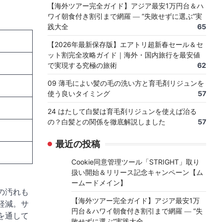
【海外ツアー完全ガイド】アジア最安1万円台＆ハ
ワイ朝食付き割引まで網羅 ― “失敗せずに選ぶ”実
践大全
65
【2026年最新保存版】エアトリ超新春セール＆セ
ット割完全攻略ガイド｜海外・国内旅行を最安値
で実現する究極の旅術
62
09 薄毛によい髪の毛の洗い方と育毛剤リジュンを
使う良いタイミング
57
24 はたして白髪は育毛剤リジュンを使えば治る
の？白髪との関係を徹底解説しました
57
最近の投稿
Cookie同意管理ツール「STRIGHT」取り
扱い開始＆リリース記念キャンペーン【ム
ームードメイン】
の汚れも
【海外ツアー完全ガイド】アジア最安1万
軽減。サ
円台＆ハワイ朝食付き割引まで網羅 ― “失
部を通して
敗せずに選ぶ”実践大全