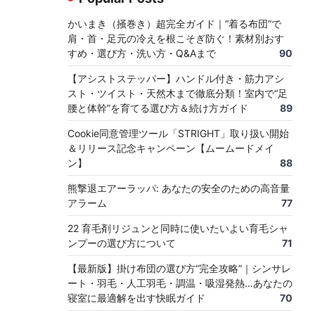
かいまき（掻巻き）超完全ガイド｜“着る布団”で
肩・首・足元の冷えを根こそぎ防ぐ！素材別おす
すめ・選び方・洗い方・Q&Aまで
90
【アシストステッパー】ハンドル付き・筋力アシ
スト・ツイスト・天然木まで徹底分類！室内で“足
腰と体幹”を育てる選び方＆続け方ガイド
89
Cookie同意管理ツール「STRIGHT」取り扱い開始
＆リリース記念キャンペーン【ムームードメイ
ン】
88
熊撃退エアーラッパ: あなたの安全のための高音量
アラーム
77
22 育毛剤リジュンと同時に使いたいよい育毛シャ
ンプーの選び方について
71
【最新版】掛け布団の選び方“完全攻略”｜シンサレ
ート・羽毛・人工羽毛・調温・吸湿発熱…あなたの
寝室に最適解を出す快眠ガイド
70