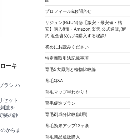
プロフィール&お問合せ
リジュン(RiJUN)㊙【激安・最安値・格
安】購入術!!・Amazon,楽天,公式通販,(解
約,返金含め)お得購入する秘訣!
初めにお読みください
特定商取引法記載事項
ハローキ
育毛5大原則と植物比較論
育毛Q&A
トブラシ ハ
育毛マップ早わかり！
リセット
育毛促進プラン
刺激を
育毛剤成分比較(試用)
で髪の静
育毛効果アップ12ヶ条
髪のからま
育毛商品通販購入