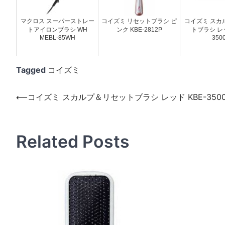
マクロス スーパーストレー
コイズミ リセットブラシ ピ
コイズミ スカ
トアイロンブラシ WH
ンク KBE-2812P
トブラシ レッ
MEBL-85WH
350
Tagged
コイズミ
投
⟵
コイズミ スカルプ＆リセットブラシ レッド KBE-3500
稿
ナ
Related Posts
ビ
ゲ
ー
シ
ョ
ン