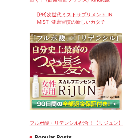
[PR]次世代ミストサプリメント IN
MIST: 健康習慣の新しいカタチ
フルボ酸・リデンシル配合！【リジュン】
Popular Posts