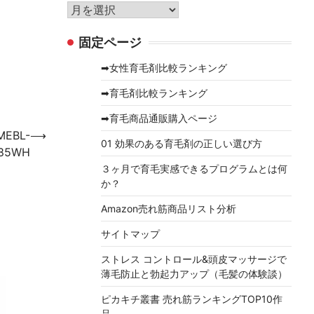
リ
ア
ー
ー
固定ページ
カ
イ
➡女性育毛剤比較ランキング
ブ
➡育毛剤比較ランキング
➡育毛商品通販購入ページ
EBL-
⟶
01 効果のある育毛剤の正しい選び方
85WH
３ヶ月で育毛実感できるプログラムとは何
か？
Amazon売れ筋商品リスト分析
サイトマップ
ストレス コントロール&頭皮マッサージで
薄毛防止と勃起力アップ（毛髪の体験談）
ピカキチ叢書 売れ筋ランキングTOP10作
品