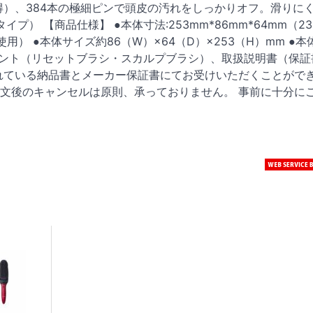
得）、384本の極細ピンで頭皮の汚れをしっかりオフ。滑りに
プ） 【商品仕様】 ●本体寸法:253mm*86mm*64mm（23
用） ●本体サイズ約86（W）×64（D）×253（H）mm ●
チメント（リセットブラシ・スカルプブラシ）、取扱説明書（保証
れている納品書とメーカー保証書にてお受けいただくことがで
文後のキャンセルは原則、承っておりません。 事前に十分に