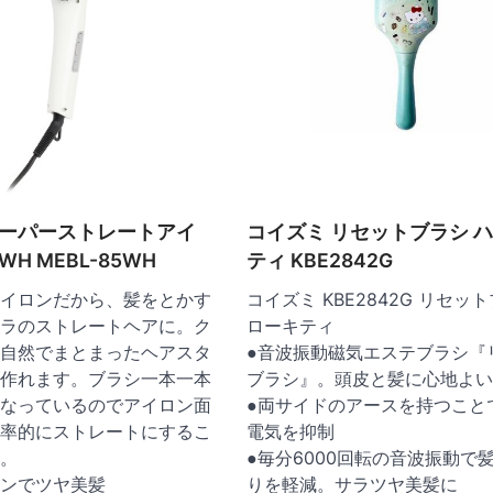
スーパーストレートアイ
コイズミ リセットブラシ 
H MEBL-85WH
ティ KBE2842G
イロンだから、髪をとかす
コイズミ KBE2842G リセッ
ラのストレートヘアに。ク
ローキティ
自然でまとまったヘアスタ
●音波振動磁気エステブラシ『
作れます。ブラシ一本一本
ブラシ』。頭皮と髪に心地よい
なっているのでアイロン面
●両サイドのアースを持つこと
率的にストレートにするこ
電気を抑制
。
●毎分6000回転の音波振動で
ンでツヤ美髪
りを軽減。サラツヤ美髪に