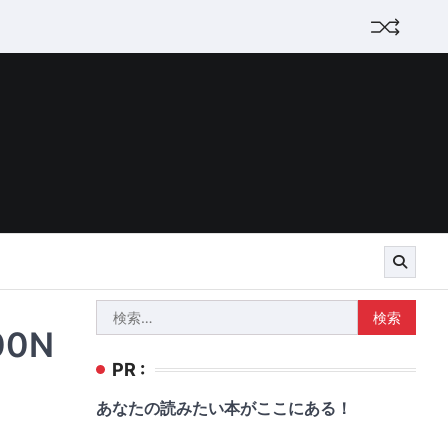
検
0N
索:
PR :
あなたの読みたい本がここにある！