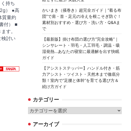
くく持ち
2g） ●高
かいまき（掻巻き）超完全ガイド｜“着る布
団”で肩・首・足元の冷えを根こそぎ防ぐ！
本体質量約
素材別おすすめ・選び方・洗い方・Q&Aま
書付） ■
で
きます。
ご検討い
【最新版】掛け布団の選び方“完全攻略”｜
シンサレート・羽毛・人工羽毛・調温・吸
湿発熱…あなたの寝室に最適解を出す快眠
ガイド
【アシストステッパー】ハンドル付き・筋
力アシスト・ツイスト・天然木まで徹底分
類！室内で“足腰と体幹”を育てる選び方＆
続け方ガイド
カテゴリー
カ
テ
アーカイブ
ゴ