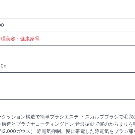
00
理美容・健康家電
00n
ークッション構造で簡単ブラシエステ ・スカルプブラシで毛穴
ン構造とプラチナコーティングピン 音波振動で髪のからまりを
:約2.000ガウス） 静電気抑制。髪に帯電した静電気をブラシ