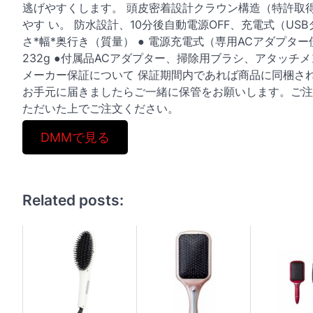
逃げやすくします。 頭皮密着設計クラウン構造（特許取
やす い。 防水設計、10分後自動電源OFF、充電式（USBタイ
さ*幅*奥行き（質量） ● 電源充電式（専用ACアダプター使
232g ●付属品ACアダプター、掃除用ブラシ、アタッ
メーカー保証について 保証期間内であれば商品に同梱さ
お手元に届きましたらご一緒に保管をお願いします。ご注
ただいた上でご注文ください。
DMMで見る
Related posts: