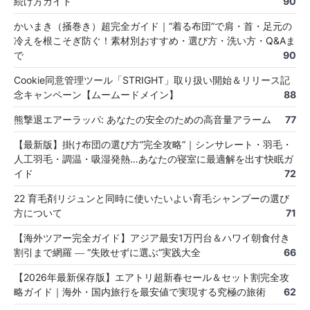
続け方ガイド
90
かいまき（掻巻き）超完全ガイド｜“着る布団”で肩・首・足元の
冷えを根こそぎ防ぐ！素材別おすすめ・選び方・洗い方・Q&Aま
で
90
Cookie同意管理ツール「STRIGHT」取り扱い開始＆リリース記
念キャンペーン【ムームードメイン】
88
熊撃退エアーラッパ: あなたの安全のための高音量アラーム
77
【最新版】掛け布団の選び方“完全攻略”｜シンサレート・羽毛・
人工羽毛・調温・吸湿発熱…あなたの寝室に最適解を出す快眠ガ
イド
72
22 育毛剤リジュンと同時に使いたいよい育毛シャンプーの選び
方について
71
【海外ツアー完全ガイド】アジア最安1万円台＆ハワイ朝食付き
割引まで網羅 ― “失敗せずに選ぶ”実践大全
66
【2026年最新保存版】エアトリ超新春セール＆セット割完全攻
略ガイド｜海外・国内旅行を最安値で実現する究極の旅術
62