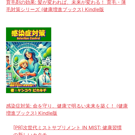
育毛剤の効果: 髪が変われば、未来が変わる！ 育毛・薄
毛対策シリーズ (健康増進ブックス) Kindle版
感染症対策: 命を守り、健康で明るい未来を築く！ (健康
増進ブックス) Kindle版
[PR]次世代ミストサプリメント IN MIST: 健康習慣
の新しいカタチ