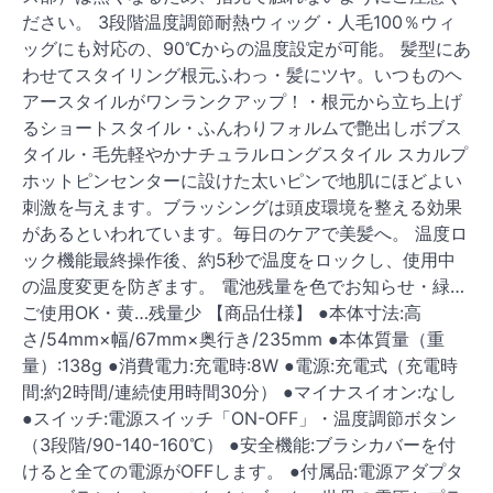
ださい。 3段階温度調節耐熱ウィッグ・人毛100％ウィ
ッグにも対応の、90℃からの温度設定が可能。 髪型にあ
わせてスタイリング根元ふわっ・髪にツヤ。いつものヘ
アースタイルがワンランクアップ！・根元から立ち上げ
るショートスタイル・ふんわりフォルムで艶出しボブス
タイル・毛先軽やかナチュラルロングスタイル スカルプ
ホットピンセンターに設けた太いピンで地肌にほどよい
刺激を与えます。ブラッシングは頭皮環境を整える効果
があるといわれています。毎日のケアで美髪へ。 温度ロ
ック機能最終操作後、約5秒で温度をロックし、使用中
の温度変更を防ぎます。 電池残量を色でお知らせ・緑…
ご使用OK・黄…残量少 【商品仕様】 ●本体寸法:高
さ/54mm×幅/67mm×奥行き/235mm ●本体質量（重
量）:138g ●消費電力:充電時:8W ●電源:充電式（充電時
間:約2時間/連続使用時間30分） ●マイナスイオン:なし
●スイッチ:電源スイッチ「ON-OFF」・温度調節ボタン
（3段階/90-140-160℃） ●安全機能:ブラシカバーを付
けると全ての電源がOFFします。 ●付属品:電源アダプタ