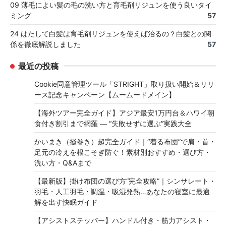
09 薄毛によい髪の毛の洗い方と育毛剤リジュンを使う良いタイ
ミング
57
24 はたして白髪は育毛剤リジュンを使えば治るの？白髪との関
係を徹底解説しました
57
最近の投稿
Cookie同意管理ツール「STRIGHT」取り扱い開始＆リリ
ース記念キャンペーン【ムームードメイン】
【海外ツアー完全ガイド】アジア最安1万円台＆ハワイ朝
食付き割引まで網羅 ― “失敗せずに選ぶ”実践大全
かいまき（掻巻き）超完全ガイド｜“着る布団”で肩・首・
足元の冷えを根こそぎ防ぐ！素材別おすすめ・選び方・
洗い方・Q&Aまで
【最新版】掛け布団の選び方“完全攻略”｜シンサレート・
羽毛・人工羽毛・調温・吸湿発熱…あなたの寝室に最適
解を出す快眠ガイド
【アシストステッパー】ハンドル付き・筋力アシスト・