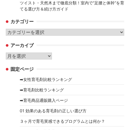
ツイスト・天然木まで徹底分類！室内で“足腰と体幹”を育
てる選び方＆続け方ガイド
カテゴリー
カ
テ
アーカイブ
ゴ
リ
ア
ー
ー
固定ページ
カ
イ
➡女性育毛剤比較ランキング
ブ
➡育毛剤比較ランキング
➡育毛商品通販購入ページ
01 効果のある育毛剤の正しい選び方
３ヶ月で育毛実感できるプログラムとは何か？