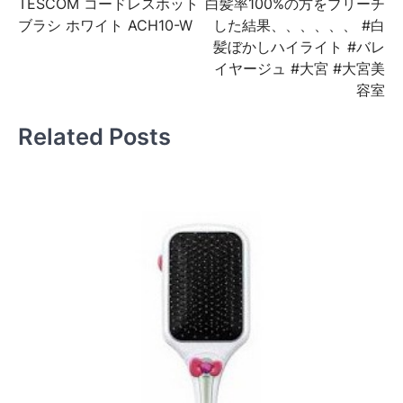
TESCOM コードレスホット
白髪率100%の方をブリーチ
稿
ブラシ ホワイト ACH10-W
した結果、、、、、、 #白
ナ
髪ぼかしハイライト #バレ
ビ
イヤージュ #大宮 #大宮美
容室
ゲ
ー
Related Posts
シ
ョ
ン