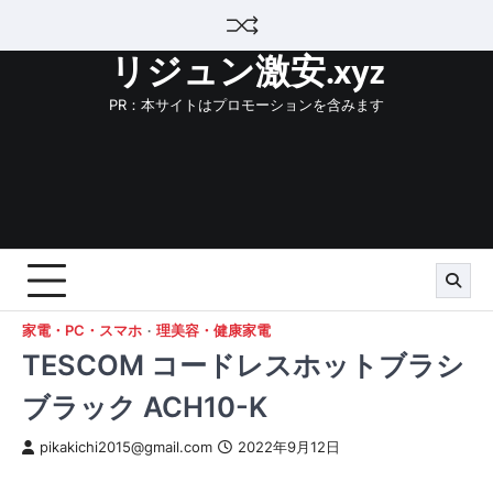
Skip
to
リジュン激安.xyz
content
PR：本サイトはプロモーションを含みます
家電・PC・スマホ
理美容・健康家電
TESCOM コードレスホットブラシ
ブラック ACH10-K
pikakichi2015@gmail.com
2022年9月12日