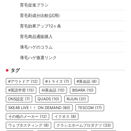
育毛促進プラン
育毛剤成分比較(試用)
育毛効果アップ12ヶ条
育毛商品通販購入
薄毛ハゲのコラム
薄毛ハゲ激選リンク
タグ
#アウトドア
(12)
#トライズ
(7)
#英会話
(8)
#英語学習
(15)
AI英会話
(15)
BISARA
(10)
DNS設定
(7)
QUADS
(10)
RiJUN
(31)
SKE48 LIVE！！ ON DEMAND
(80)
TESCOM
(17)
その他のメーカー
(12)
イクオス
(8)
ウェブホスティング
(8)
クラシエホームプロダクツ
(33)