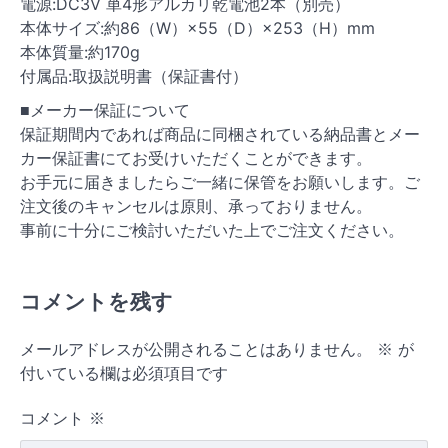
電源:DC3V 単4形アルカリ乾電池2本（別売）
本体サイズ:約86（W）×55（D）×253（H）mm
本体質量:約170g
付属品:取扱説明書（保証書付）
■メーカー保証について
保証期間内であれば商品に同梱されている納品書とメー
カー保証書にてお受けいただくことができます。
お手元に届きましたらご一緒に保管をお願いします。ご
注文後のキャンセルは原則、承っておりません。
事前に十分にご検討いただいた上でご注文ください。
コメントを残す
メールアドレスが公開されることはありません。
※
が
付いている欄は必須項目です
コメント
※