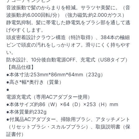
ナコーティングピン
音波振動で髪のからまりを軽減。サラツヤ美髪に。（音
波振動:約6.000回転/分）（強力磁気:約2.000ガウス）
静電気抑制。髪に帯電した静電気をブラシ部を通して逃
げやすくします。
頭皮密着設計クラウン構造（特許取得）、384本の極細
ピンで頭皮の汚れをしっかりオフ。滑りにくく持ちやす
い。
防水設計、10分後自動電源OFF、充電式（USBタイプ）
【商品仕様】
●本体寸法:253mm*86mm*64mm（232g）
●高さ*幅*奥行き（質量）
●
電源充電式（専用ACアダプター使用）
●本体サイズ約86（W）×64（D）×253（H）mm
●本体質量約232g
●付属品ACアダプター、掃除用ブラシ、アタッチメント
（リセットブラシ・スカルプブラシ）、取扱説明書（保
証書付）