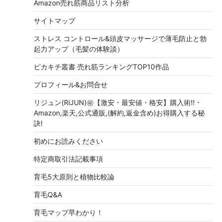
Amazon売れ筋商品リスト分析
サイトマップ
ストレス コントロール&頭皮マッサージで薄毛防止と勃
起力アップ（毛髪の体験談）
ピカキチ叢書 売れ筋ランキングTOP10作品
プロフィール&お問合せ
リジュン(RiJUN)㊙【激安・最安値・格安】購入術!!・
Amazon,楽天,公式通販,(解約,返金含め)お得購入する秘
訣!
初めにお読みください
特定商取引法記載事項
育毛5大原則と植物比較論
育毛Q&A
育毛マップ早わかり！