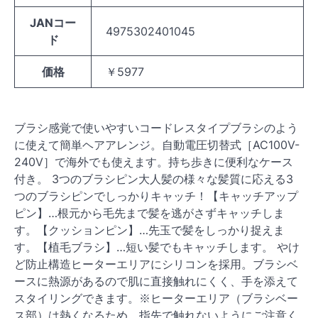
JANコー
4975302401045
ド
価格
￥5977
ブラシ感覚で使いやすいコードレスタイプブラシのよう
に使えて簡単ヘアアレンジ。自動電圧切替式［AC100V-
240V］で海外でも使えます。持ち歩きに便利なケース
付き。 3つのブラシピン大人髪の様々な髪質に応える3
つのブラシピンでしっかりキャッチ！【キャッチアップ
ピン】…根元から毛先まで髪を逃がさずキャッチしま
す。【クッションピン】…先玉で髪をしっかり捉えま
す。【植毛ブラシ】…短い髪でもキャッチします。 やけ
ど防止構造ヒーターエリアにシリコンを採用。ブラシベ
ースに熱源があるので肌に直接触れにくく、手を添えて
スタイリングできます。※ヒーターエリア（ブラシベー
ス部）は熱くなるため、指先で触れないようにご注意く