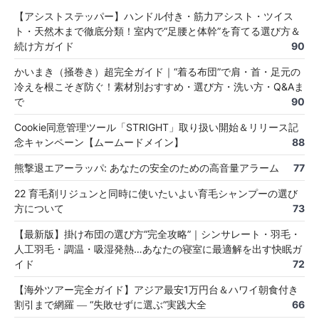
【アシストステッパー】ハンドル付き・筋力アシスト・ツイス
ト・天然木まで徹底分類！室内で“足腰と体幹”を育てる選び方＆
続け方ガイド
90
かいまき（掻巻き）超完全ガイド｜“着る布団”で肩・首・足元の
冷えを根こそぎ防ぐ！素材別おすすめ・選び方・洗い方・Q&Aま
で
90
Cookie同意管理ツール「STRIGHT」取り扱い開始＆リリース記
念キャンペーン【ムームードメイン】
88
熊撃退エアーラッパ: あなたの安全のための高音量アラーム
77
22 育毛剤リジュンと同時に使いたいよい育毛シャンプーの選び
方について
73
【最新版】掛け布団の選び方“完全攻略”｜シンサレート・羽毛・
人工羽毛・調温・吸湿発熱…あなたの寝室に最適解を出す快眠ガ
イド
72
【海外ツアー完全ガイド】アジア最安1万円台＆ハワイ朝食付き
割引まで網羅 ― “失敗せずに選ぶ”実践大全
66