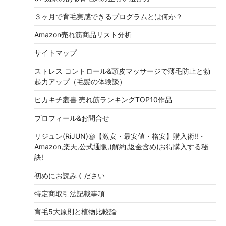
３ヶ月で育毛実感できるプログラムとは何か？
Amazon売れ筋商品リスト分析
サイトマップ
ストレス コントロール&頭皮マッサージで薄毛防止と勃
起力アップ（毛髪の体験談）
ピカキチ叢書 売れ筋ランキングTOP10作品
プロフィール&お問合せ
リジュン(RiJUN)㊙【激安・最安値・格安】購入術!!・
Amazon,楽天,公式通販,(解約,返金含め)お得購入する秘
訣!
初めにお読みください
特定商取引法記載事項
育毛5大原則と植物比較論