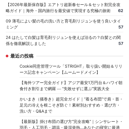
【2026年最新保存版】エアトリ超新春セール＆セット割完全攻
略ガイド｜海外・国内旅行を最安値で実現する究極の旅術
62
09 薄毛によい髪の毛の洗い方と育毛剤リジュンを使う良いタイ
ミング
57
24 はたして白髪は育毛剤リジュンを使えば治るの？白髪との関
係を徹底解説しました
57
最近の投稿
Cookie同意管理ツール「STRIGHT」取り扱い開始＆リリ
ース記念キャンペーン【ムームードメイン】
【海外ツアー完全ガイド】アジア最安1万円台＆ハワイ朝
食付き割引まで網羅 ― “失敗せずに選ぶ”実践大全
かいまき（掻巻き）超完全ガイド｜“着る布団”で肩・首・
足元の冷えを根こそぎ防ぐ！素材別おすすめ・選び方・
洗い方・Q&Aまで
【最新版】掛け布団の選び方“完全攻略”｜シンサレート・
羽毛・人工羽毛・調温・吸湿発熱…あなたの寝室に最適