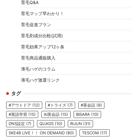
育毛Q&A
育毛マップ早わかり！
育毛促進プラン
育毛剤成分比較(試用)
育毛効果アップ12ヶ条
育毛商品通販購入
薄毛ハゲのコラム
薄毛ハゲ激選リンク
タグ
#アウトドア
(12)
#トライズ
(7)
#英会話
(8)
#英語学習
(15)
AI英会話
(15)
BISARA
(10)
DNS設定
(7)
QUADS
(10)
RiJUN
(31)
SKE48 LIVE！！ ON DEMAND
(80)
TESCOM
(17)