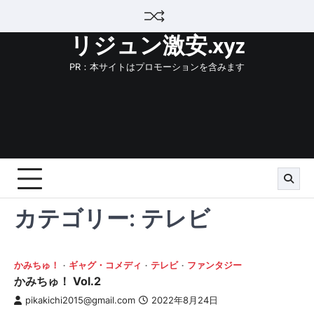
Skip
to
リジュン激安.xyz
content
PR：本サイトはプロモーションを含みます
カテゴリー:
テレビ
かみちゅ！
ギャグ・コメディ
テレビ
ファンタジー
かみちゅ！ Vol.2
pikakichi2015@gmail.com
2022年8月24日