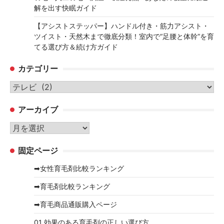
解を出す快眠ガイド
【アシストステッパー】ハンドル付き・筋力アシスト・
ツイスト・天然木まで徹底分類！室内で“足腰と体幹”を育
てる選び方＆続け方ガイド
カテゴリー
カ
テ
アーカイブ
ゴ
リ
ア
ー
ー
固定ページ
カ
イ
➡女性育毛剤比較ランキング
ブ
➡育毛剤比較ランキング
➡育毛商品通販購入ページ
01 効果のある育毛剤の正しい選び方