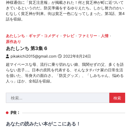
神様通信に「貧乏注意報」が掲載された！何と貧乏神が町に近づいて
きているというのだ。防災準備をするゆりえたち。しかし努力のかい
むなしく貧乏神が到来。街は貧乏一色になってしまった。第3話、第4
話を収録。
あたしンち
ギャグ・コメディ
テレビ
ファミリー
人情
原作あり
あたしンち 第3集 6
pikakichi2015@gmail.com
2022年8月24日
超マイペースな母、流行に乗り切れない娘、我関せずの父、多くを語
らない息子…。日本の庶民を代表する、そんなタチバナ家の日常生活
を描いた、等身大の面白さ。「防災グッズ」、「しみちゃん、悩める
人っ」ほか、全8話を収録。
検
索:
PR :
あなたの読みたい本がここにある！