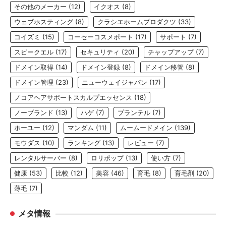
その他のメーカー
(12)
イクオス
(8)
ウェブホスティング
(8)
クラシエホームプロダクツ
(33)
コイズミ
(15)
コーセーコスメポート
(17)
サポート
(7)
スピークエル
(17)
セキュリティ
(20)
チャップアップ
(7)
ドメイン取得
(14)
ドメイン登録
(8)
ドメイン移管
(8)
ドメイン管理
(23)
ニューウェイジャパン
(17)
ノコアヘアサポートスカルプエッセンス
(18)
ノーブランド
(13)
ハゲ
(7)
プランテル
(7)
ホーユー
(12)
マンダム
(11)
ムームードメイン
(139)
モウダス
(10)
ランキング
(13)
レビュー
(7)
レンタルサーバー
(8)
ロリポップ
(13)
使い方
(7)
健康
(53)
比較
(12)
美容
(46)
育毛
(8)
育毛剤
(20)
薄毛
(7)
メタ情報