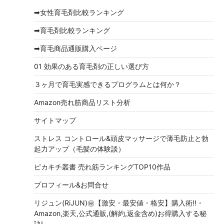
イ
➡女性育毛剤比較ランキング
ブ
➡育毛剤比較ランキング
➡育毛商品通販購入ページ
01 効果のある育毛剤の正しい選び方
３ヶ月で育毛実感できるプログラムとは何か？
Amazon売れ筋商品リスト分析
サイトマップ
ストレス コントロール&頭皮マッサージで薄毛防止と勃
起力アップ（毛髪の体験談）
ピカキチ叢書 売れ筋ランキングTOP10作品
プロフィール&お問合せ
リジュン(RiJUN)㊙【激安・最安値・格安】購入術!!・
Amazon,楽天,公式通販,(解約,返金含め)お得購入する秘
訣!