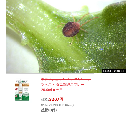
ヴァイシュラ VET’S BEST ベッ
ツベスト ダニ撃退スプレー
29.6ml ■ 犬用
3267円
価格:
(2023/10/19 03:20時点)
感想(0件)