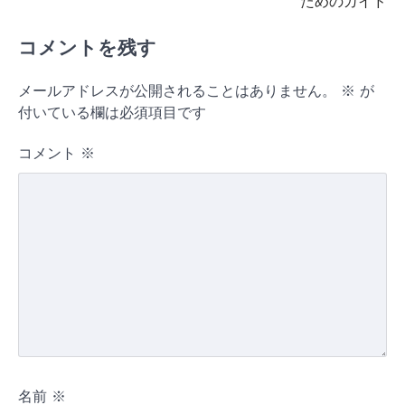
ためのガイド
ビ
コメントを残す
ゲ
ー
メールアドレスが公開されることはありません。
※
が
シ
付いている欄は必須項目です
ョ
コメント
※
ン
名前
※