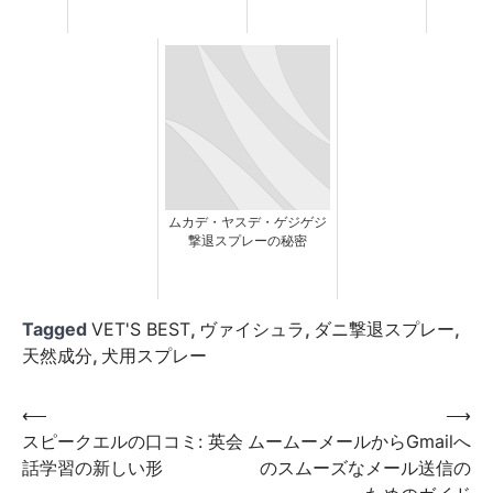
ムカデ・ヤスデ・ゲジゲジ
撃退スプレーの秘密
Tagged
VET'S BEST
,
ヴァイシュラ
,
ダニ撃退スプレー
,
天然成分
,
犬用スプレー
投
⟵
⟶
​スピークエルの口コミ: 英会
ムームーメールからGmailへ
稿
話学習の新しい形
のスムーズなメール送信の
ナ