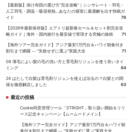
【最新版】掛け布団の選び方“完全攻略”｜シンサレート・羽毛・
人工羽毛・調温・吸湿発熱…あなたの寝室に最適解を出す快眠ガ
イド
76
【2026年最新保存版】エアトリ超新春セール＆セット割完全攻
略ガイド｜海外・国内旅行を最安値で実現する究極の旅術
71
【海外ツアー完全ガイド】アジア最安1万円台＆ハワイ朝食付き
割引まで網羅 ― “失敗せずに選ぶ”実践大全
71
09 薄毛によい髪の毛の洗い方と育毛剤リジュンを使う良いタイ
ミング
64
24 はたして白髪は育毛剤リジュンを使えば治るの？白髪との関
係を徹底解説しました
63
最近の投稿
Cookie同意管理ツール「STRIGHT」取り扱い開始＆リリ
ース記念キャンペーン【ムームードメイン】
【海外ツアー完全ガイド】アジア最安1万円台＆ハワイ朝
食付き割引まで網羅 ― “失敗せずに選ぶ”実践大全