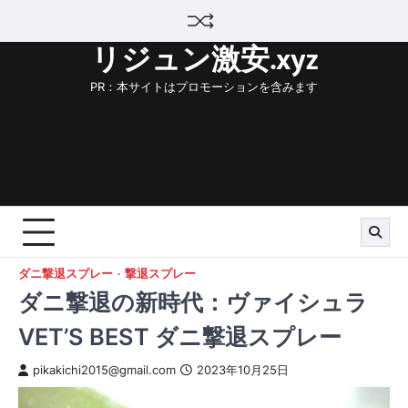
Skip
to
リジュン激安.xyz
content
PR：本サイトはプロモーションを含みます
ダニ撃退スプレー
撃退スプレー
ダニ撃退の新時代：ヴァイシュラ
VET’S BEST ダニ撃退スプレー
pikakichi2015@gmail.com
2023年10月25日