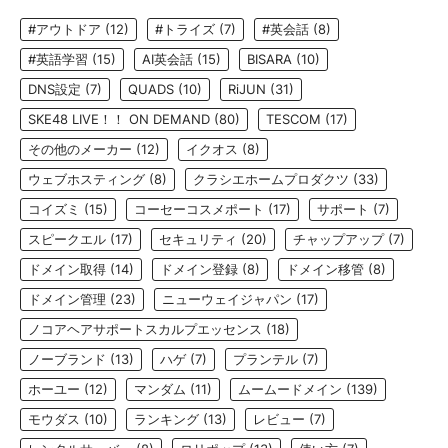
#アウトドア
(12)
#トライズ
(7)
#英会話
(8)
#英語学習
(15)
AI英会話
(15)
BISARA
(10)
DNS設定
(7)
QUADS
(10)
RiJUN
(31)
SKE48 LIVE！！ ON DEMAND
(80)
TESCOM
(17)
その他のメーカー
(12)
イクオス
(8)
ウェブホスティング
(8)
クラシエホームプロダクツ
(33)
コイズミ
(15)
コーセーコスメポート
(17)
サポート
(7)
スピークエル
(17)
セキュリティ
(20)
チャップアップ
(7)
ドメイン取得
(14)
ドメイン登録
(8)
ドメイン移管
(8)
ドメイン管理
(23)
ニューウェイジャパン
(17)
ノコアヘアサポートスカルプエッセンス
(18)
ノーブランド
(13)
ハゲ
(7)
プランテル
(7)
ホーユー
(12)
マンダム
(11)
ムームードメイン
(139)
モウダス
(10)
ランキング
(13)
レビュー
(7)