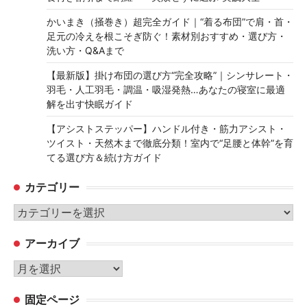
かいまき（掻巻き）超完全ガイド｜“着る布団”で肩・首・
足元の冷えを根こそぎ防ぐ！素材別おすすめ・選び方・
洗い方・Q&Aまで
【最新版】掛け布団の選び方“完全攻略”｜シンサレート・
羽毛・人工羽毛・調温・吸湿発熱…あなたの寝室に最適
解を出す快眠ガイド
【アシストステッパー】ハンドル付き・筋力アシスト・
ツイスト・天然木まで徹底分類！室内で“足腰と体幹”を育
てる選び方＆続け方ガイド
カテゴリー
カ
テ
アーカイブ
ゴ
リ
ア
ー
ー
固定ページ
カ