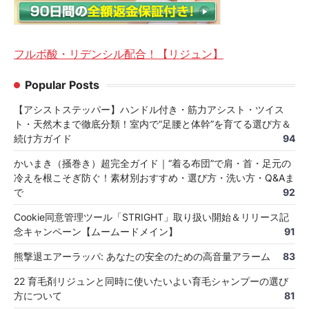
フルボ酸・リデンシル配合！【リジュン】
Popular Posts
【アシストステッパー】ハンドル付き・筋力アシスト・ツイス
ト・天然木まで徹底分類！室内で“足腰と体幹”を育てる選び方＆
続け方ガイド
94
かいまき（掻巻き）超完全ガイド｜“着る布団”で肩・首・足元の
冷えを根こそぎ防ぐ！素材別おすすめ・選び方・洗い方・Q&Aま
で
92
Cookie同意管理ツール「STRIGHT」取り扱い開始＆リリース記
念キャンペーン【ムームードメイン】
91
熊撃退エアーラッパ: あなたの安全のための高音量アラーム
83
22 育毛剤リジュンと同時に使いたいよい育毛シャンプーの選び
方について
81