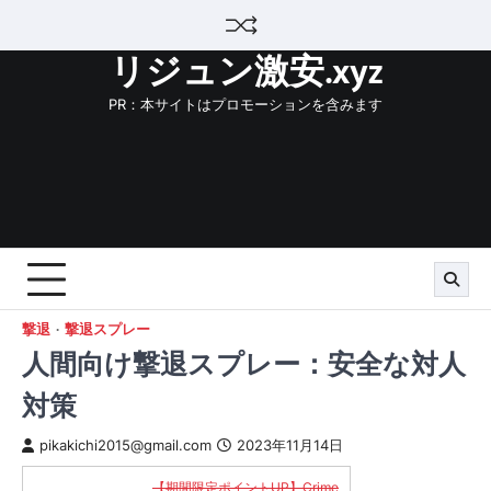
Skip
to
リジュン激安.xyz
content
PR：本サイトはプロモーションを含みます
撃退
撃退スプレー
人間向け撃退スプレー：安全な対人
対策
pikakichi2015@gmail.com
2023年11月14日
【期間限定ポイントUP】Crime