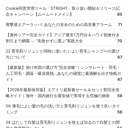
Cookie同意管理ツール「STRIGHT」取り扱い開始＆リリース記
念キャンペーン【ムームードメイン】
85
熊撃退エアーラッパ: あなたの安全のための高音量アラーム
71
【海外ツアー完全ガイド】アジア最安1万円台＆ハワイ朝食付き
割引まで網羅 ― “失敗せずに選ぶ”実践大全
70
22 育毛剤リジュンと同時に使いたいよい育毛シャンプーの選び
方について
67
【最新版】掛け布団の選び方“完全攻略”｜シンサレート・羽毛・
人工羽毛・調温・吸湿発熱…あなたの寝室に最適解を出す快眠ガ
イド
67
【2026年最新保存版】エアトリ超新春セール＆セット割完全攻
略ガイド｜海外・国内旅行を最安値で実現する究極の旅術
58
09 薄毛によい髪の毛の洗い方と育毛剤リジュンを使う良いタイ
ミング
56
24 はたして白髪は育毛剤リジュンを使えば治るの？白髪との関