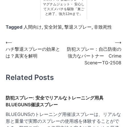
マグナムジェット・ 安心し
てスズメバチを駆除「巣ご
と終了、強力12mまで」
Tagged
人間向け
,
安全対策
,
撃退スプレー
,
非致死性
投
⟵
⟶
ハチ撃退スプレーの効果と
防犯スプレー：自己防衛の
稿
は？真実を解明
強力なパートナー Crime
ナ
SceneーTG-2508
ビ
Related Posts
ゲ
ー
シ
防犯スプレー: 安全でリアルなトレーニング用具
ョ
BLUEGUNS催涙スプレー
ン
BLUEGUNSのトレーニング用催涙スプレーは、リアルな
形と重量で実際のスプレーの使用感を体験することがで