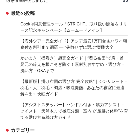
係を徹底解説しました
55
最近の投稿
Cookie同意管理ツール「STRIGHT」取り扱い開始＆リリ
ース記念キャンペーン【ムームードメイン】
【海外ツアー完全ガイド】アジア最安1万円台＆ハワイ朝
食付き割引まで網羅 ― “失敗せずに選ぶ”実践大全
かいまき（掻巻き）超完全ガイド｜“着る布団”で肩・首・
足元の冷えを根こそぎ防ぐ！素材別おすすめ・選び方・
洗い方・Q&Aまで
【最新版】掛け布団の選び方“完全攻略”｜シンサレート・
羽毛・人工羽毛・調温・吸湿発熱…あなたの寝室に最適
解を出す快眠ガイド
【アシストステッパー】ハンドル付き・筋力アシスト・
ツイスト・天然木まで徹底分類！室内で“足腰と体幹”を育
てる選び方＆続け方ガイド
カテゴリー