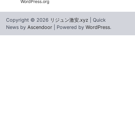
WordPress.org
Copyright © 2026
リジュン激安.xyz
| Quick
News by
Ascendoor
| Powered by
WordPress
.