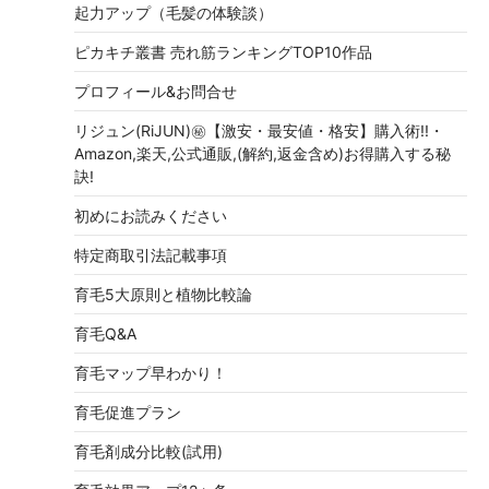
起力アップ（毛髪の体験談）
ピカキチ叢書 売れ筋ランキングTOP10作品
プロフィール&お問合せ
リジュン(RiJUN)㊙【激安・最安値・格安】購入術!!・
Amazon,楽天,公式通販,(解約,返金含め)お得購入する秘
訣!
初めにお読みください
特定商取引法記載事項
育毛5大原則と植物比較論
育毛Q&A
育毛マップ早わかり！
育毛促進プラン
育毛剤成分比較(試用)