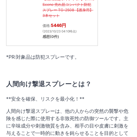
Scene 売れ筋コンパクト防犯
スプレー TG-2508 【護身用】
3本セット
5446円
価格:
(2023/10/23 04:10時点)
感想(0件)
*PR:対象品は防犯スプレーです。
人間向け撃退スプレーとは？
**安全を確保、リスクを最小化！**
人間向け撃退スプレーは、他の人からの突然の襲撃や危
険を感じた際に使用する非致死性の防御ツールです。主
に辛味成分や刺激物質を含み、相手の目や皮膚に刺激を
与えることで一時的に動きを鈍らせることを目的として