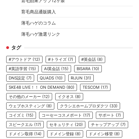
育毛効果アップ12ヶ条
育毛商品通販購入
薄毛ハゲのコラム
薄毛ハゲ激選リンク
タグ
#アウトドア
(12)
#トライズ
(7)
#英会話
(8)
#英語学習
(15)
AI英会話
(15)
BISARA
(10)
DNS設定
(7)
QUADS
(10)
RiJUN
(31)
SKE48 LIVE！！ ON DEMAND
(80)
TESCOM
(17)
その他のメーカー
(12)
イクオス
(8)
ウェブホスティング
(8)
クラシエホームプロダクツ
(33)
コイズミ
(15)
コーセーコスメポート
(17)
サポート
(7)
スピークエル
(17)
セキュリティ
(20)
チャップアップ
(7)
ドメイン取得
(14)
ドメイン登録
(8)
ドメイン移管
(8)