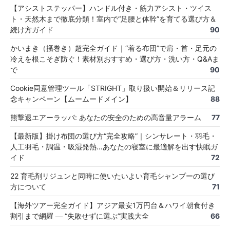
【アシストステッパー】ハンドル付き・筋力アシスト・ツイス
ト・天然木まで徹底分類！室内で“足腰と体幹”を育てる選び方＆
続け方ガイド
90
かいまき（掻巻き）超完全ガイド｜“着る布団”で肩・首・足元の
冷えを根こそぎ防ぐ！素材別おすすめ・選び方・洗い方・Q&Aま
で
90
Cookie同意管理ツール「STRIGHT」取り扱い開始＆リリース記
念キャンペーン【ムームードメイン】
88
熊撃退エアーラッパ: あなたの安全のための高音量アラーム
77
【最新版】掛け布団の選び方“完全攻略”｜シンサレート・羽毛・
人工羽毛・調温・吸湿発熱…あなたの寝室に最適解を出す快眠ガ
イド
72
22 育毛剤リジュンと同時に使いたいよい育毛シャンプーの選び
方について
71
【海外ツアー完全ガイド】アジア最安1万円台＆ハワイ朝食付き
割引まで網羅 ― “失敗せずに選ぶ”実践大全
66