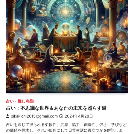
占い
推し商品II
占い：不思議な世界＆あなたの未来を照らす鍵
pikakichi2015@gmail.com
2024年4月28日
占いを通じて得られる柔軟性、共感、協力、創造性、強さ、学びなど
の価値を探求し、それが如何にして日常生活に役立つかを解説しま