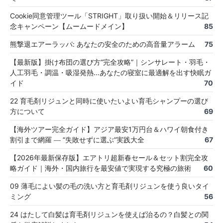
Cookie同意管理ツール「STRIGHT」取り扱い開始＆リリース記
念キャンペーン【ムームードメイン】
85
熊撃退エアーラッパ: あなたの安全のための高音量アラーム
75
【最新版】掛け布団の選び方“完全攻略”｜シンサレート・羽毛・
人工羽毛・調温・吸湿発熱…あなたの寝室に最適解を出す快眠ガ
イド
70
22 育毛剤リジュンと同時に使いたいよい育毛シャンプーの選び
方について
69
【海外ツアー完全ガイド】アジア最安1万円台＆ハワイ朝食付き
割引まで網羅 ― “失敗せずに選ぶ”実践大全
67
【2026年最新保存版】エアトリ超新春セール＆セット割完全攻
略ガイド｜海外・国内旅行を最安値で実現する究極の旅術
60
09 薄毛によい髪の毛の洗い方と育毛剤リジュンを使う良いタイ
ミング
56
24 はたして白髪は育毛剤リジュンを使えば治るの？白髪との関