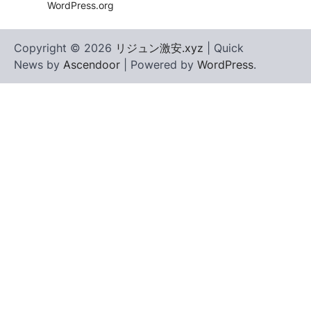
WordPress.org
Copyright © 2026
リジュン激安.xyz
| Quick
News by
Ascendoor
| Powered by
WordPress
.