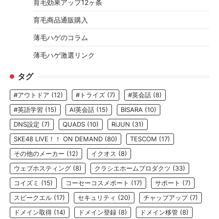
育毛効果アップ12ヶ条
育毛商品通販購入
薄毛ハゲのコラム
薄毛ハゲ激選リンク
タグ
#アウトドア
(12)
#トライズ
(7)
#英会話
(8)
#英語学習
(15)
AI英会話
(15)
BISARA
(10)
DNS設定
(7)
QUADS
(10)
RiJUN
(31)
SKE48 LIVE！！ ON DEMAND
(80)
TESCOM
(17)
その他のメーカー
(12)
イクオス
(8)
ウェブホスティング
(8)
クラシエホームプロダクツ
(33)
コイズミ
(15)
コーセーコスメポート
(17)
サポート
(7)
スピークエル
(17)
セキュリティ
(20)
チャップアップ
(7)
ドメイン取得
(14)
ドメイン登録
(8)
ドメイン移管
(8)