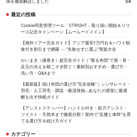
係を徹底解説しました
54
最近の投稿
Cookie同意管理ツール「STRIGHT」取り扱い開始＆リリ
ース記念キャンペーン【ムームードメイン】
【海外ツアー完全ガイド】アジア最安1万円台＆ハワイ朝
食付き割引まで網羅 ― “失敗せずに選ぶ”実践大全
かいまき（掻巻き）超完全ガイド｜“着る布団”で肩・首・
足元の冷えを根こそぎ防ぐ！素材別おすすめ・選び方・
洗い方・Q&Aまで
【最新版】掛け布団の選び方“完全攻略”｜シンサレート・
羽毛・人工羽毛・調温・吸湿発熱…あなたの寝室に最適
解を出す快眠ガイド
【アシストステッパー】ハンドル付き・筋力アシスト・
ツイスト・天然木まで徹底分類！室内で“足腰と体幹”を育
てる選び方＆続け方ガイド
カテゴリー