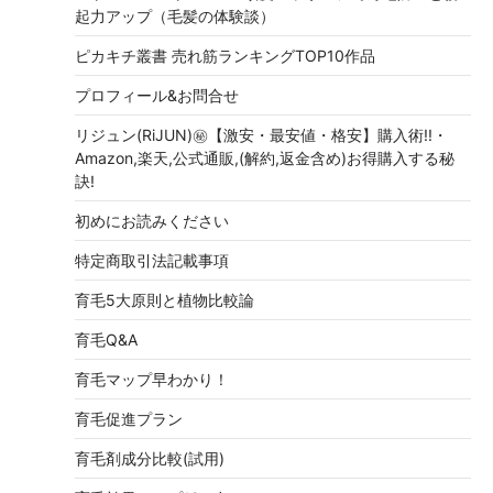
起力アップ（毛髪の体験談）
ピカキチ叢書 売れ筋ランキングTOP10作品
プロフィール&お問合せ
リジュン(RiJUN)㊙【激安・最安値・格安】購入術!!・
Amazon,楽天,公式通販,(解約,返金含め)お得購入する秘
訣!
初めにお読みください
特定商取引法記載事項
育毛5大原則と植物比較論
育毛Q&A
育毛マップ早わかり！
育毛促進プラン
育毛剤成分比較(試用)