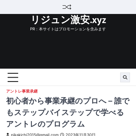
Skip
to
リジュン激安.xyz
content
PR：本サイトはプロモーションを含みます
アントレ事業承継
初心者から事業承継のプロへ – 誰で
もステップバイステップで学べる
アントレのプログラム
pikakichi2015@gmail.com
2023年11月30日