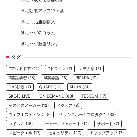
育毛効果アップ12ヶ条
育毛商品通販購入
薄毛ハゲのコラム
薄毛ハゲ激選リンク
タグ
#アウトドア
(12)
#トライズ
(7)
#英会話
(8)
#英語学習
(15)
AI英会話
(15)
BISARA
(10)
DNS設定
(7)
QUADS
(10)
RiJUN
(31)
SKE48 LIVE！！ ON DEMAND
(80)
TESCOM
(17)
その他のメーカー
(12)
イクオス
(8)
ウェブホスティング
(8)
クラシエホームプロダクツ
(33)
コイズミ
(15)
コーセーコスメポート
(17)
サポート
(7)
スピークエル
(17)
セキュリティ
(20)
チャップアップ
(7)