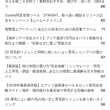
冷えを根こそぎ防ぐ！素材別おすすめ・選び方・洗い方・Q&Aま
で
86
Cookie同意管理ツール「STRIGHT」取り扱い開始＆リリース記
念キャンペーン【ムームードメイン】
85
熊撃退エアーラッパ: あなたの安全のための高音量アラーム
71
【海外ツアー完全ガイド】アジア最安1万円台＆ハワイ朝食付き
割引まで網羅 ― “失敗せずに選ぶ”実践大全
70
22 育毛剤リジュンと同時に使いたいよい育毛シャンプーの選び
方について
67
【最新版】掛け布団の選び方“完全攻略”｜シンサレート・羽毛・
人工羽毛・調温・吸湿発熱…あなたの寝室に最適解を出す快眠ガ
イド
67
【2026年最新保存版】エアトリ超新春セール＆セット割完全攻
略ガイド｜海外・国内旅行を最安値で実現する究極の旅術
58
09 薄毛によい髪の毛の洗い方と育毛剤リジュンを使う良いタイ
ミング
56