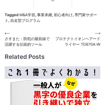
用
Tagged
M&A学習
,
事業承継
,
初心者向け
,
専門家サポー
ト
,
自走型プログラム
投
⟵
⟶
さすまた：防犯の最前線で
プロテクトイオンヘアード
稿
活躍する伝統的ツール
ライヤー TD670A-W
ナ
ビ
Related Posts
ゲ
ー
シ
ョ
ン