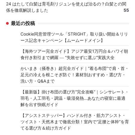
24 はたして白髪は育毛剤リジュンを使えば治るの？白髪との関
係を徹底解説しました
55
最近の投稿
Cookie同意管理ツール「STRIGHT」取り扱い開始＆リリ
ース記念キャンペーン【ムームードメイン】
【海外ツアー完全ガイド】アジア最安1万円台＆ハワイ朝
食付き割引まで網羅 ― “失敗せずに選ぶ”実践大全
かいまき（掻巻き）超完全ガイド｜“着る布団”で肩・首・
足元の冷えを根こそぎ防ぐ！素材別おすすめ・選び方・
洗い方・Q&Aまで
【最新版】掛け布団の選び方“完全攻略”｜シンサレート・
羽毛・人工羽毛・調温・吸湿発熱…あなたの寝室に最適
解を出す快眠ガイド
【アシストステッパー】ハンドル付き・筋力アシスト・
ツイスト・天然木まで徹底分類！室内で“足腰と体幹”を育
てる選び方＆続け方ガイド