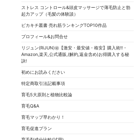
ストレス コントロール&頭皮マッサージで薄毛防止と勃
起力アップ（毛髪の体験談）
ピカキチ叢書 売れ筋ランキングTOP10作品
プロフィール&お問合せ
リジュン(RiJUN)㊙【激安・最安値・格安】購入術!!・
Amazon,楽天,公式通販,(解約,返金含め)お得購入する秘
訣!
初めにお読みください
特定商取引法記載事項
育毛5大原則と植物比較論
育毛Q&A
育毛マップ早わかり！
育毛促進プラン
育毛剤成分比較(試用)