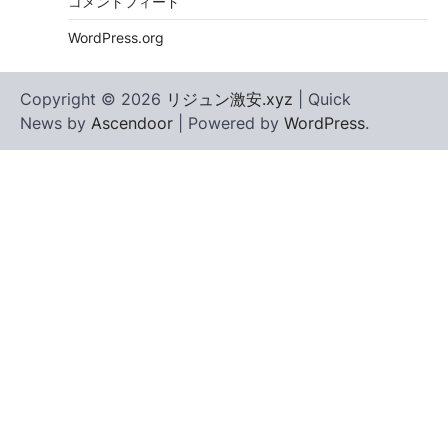
コメントフィード
WordPress.org
Copyright © 2026
リジュン激安.xyz
| Quick
News by
Ascendoor
| Powered by
WordPress
.