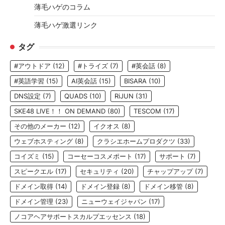
薄毛ハゲのコラム
薄毛ハゲ激選リンク
タグ
#アウトドア
(12)
#トライズ
(7)
#英会話
(8)
#英語学習
(15)
AI英会話
(15)
BISARA
(10)
DNS設定
(7)
QUADS
(10)
RiJUN
(31)
SKE48 LIVE！！ ON DEMAND
(80)
TESCOM
(17)
その他のメーカー
(12)
イクオス
(8)
ウェブホスティング
(8)
クラシエホームプロダクツ
(33)
コイズミ
(15)
コーセーコスメポート
(17)
サポート
(7)
スピークエル
(17)
セキュリティ
(20)
チャップアップ
(7)
ドメイン取得
(14)
ドメイン登録
(8)
ドメイン移管
(8)
ドメイン管理
(23)
ニューウェイジャパン
(17)
ノコアヘアサポートスカルプエッセンス
(18)