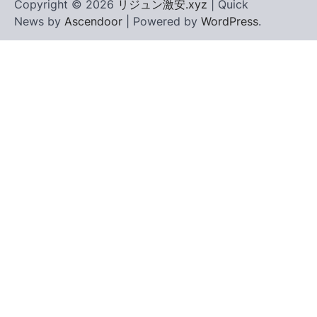
Copyright © 2026
リジュン激安.xyz
| Quick
News by
Ascendoor
| Powered by
WordPress
.