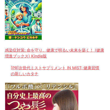
感染症対策: 命を守り、健康で明るい未来を築く！ (健康
増進ブックス) Kindle版
[PR]次世代ミストサプリメント IN MIST: 健康習慣
の新しいカタチ