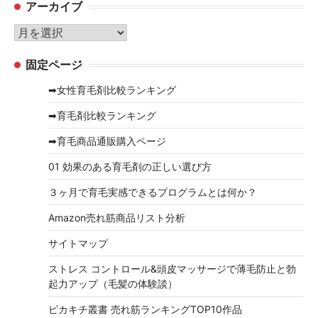
アーカイブ
ゴ
リ
ア
ー
ー
固定ページ
カ
イ
➡女性育毛剤比較ランキング
ブ
➡育毛剤比較ランキング
➡育毛商品通販購入ページ
01 効果のある育毛剤の正しい選び方
３ヶ月で育毛実感できるプログラムとは何か？
Amazon売れ筋商品リスト分析
サイトマップ
ストレス コントロール&頭皮マッサージで薄毛防止と勃
起力アップ（毛髪の体験談）
ピカキチ叢書 売れ筋ランキングTOP10作品