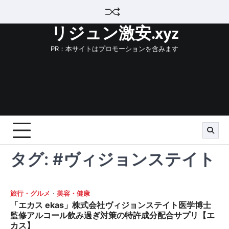
Skip
to
リジュン激安.xyz
content
PR：本サイトはプロモーションを含みます
タグ:
#ヴィジョンステイト
旅行・グルメ
美容・健康
「エカス ekas」株式会社ヴィジョンステイト医学博士
監修アルコール飲み過ぎ対策の特許成分配合サプリ【エ
カス】