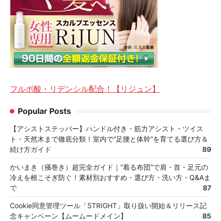
フルボ酸・リデンシル配合！【リジュン】
Popular Posts
【アシストステッパー】ハンドル付き・筋力アシスト・ツイス
ト・天然木まで徹底分類！室内で“足腰と体幹”を育てる選び方＆
続け方ガイド
89
かいまき（掻巻き）超完全ガイド｜“着る布団”で肩・首・足元の
冷えを根こそぎ防ぐ！素材別おすすめ・選び方・洗い方・Q&Aま
で
87
Cookie同意管理ツール「STRIGHT」取り扱い開始＆リリース記
念キャンペーン【ムームードメイン】
85