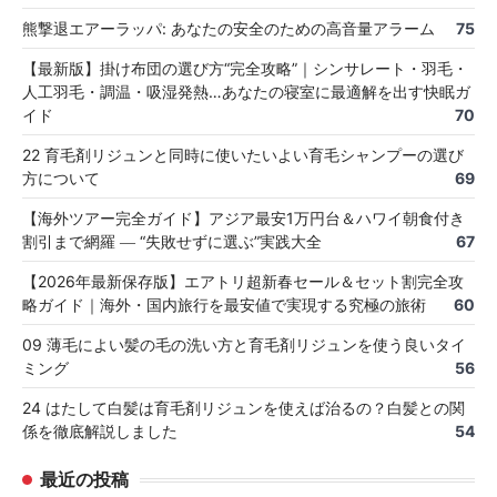
熊撃退エアーラッパ: あなたの安全のための高音量アラーム
75
【最新版】掛け布団の選び方“完全攻略”｜シンサレート・羽毛・
人工羽毛・調温・吸湿発熱…あなたの寝室に最適解を出す快眠ガ
イド
70
22 育毛剤リジュンと同時に使いたいよい育毛シャンプーの選び
方について
69
【海外ツアー完全ガイド】アジア最安1万円台＆ハワイ朝食付き
割引まで網羅 ― “失敗せずに選ぶ”実践大全
67
【2026年最新保存版】エアトリ超新春セール＆セット割完全攻
略ガイド｜海外・国内旅行を最安値で実現する究極の旅術
60
09 薄毛によい髪の毛の洗い方と育毛剤リジュンを使う良いタイ
ミング
56
24 はたして白髪は育毛剤リジュンを使えば治るの？白髪との関
係を徹底解説しました
54
最近の投稿