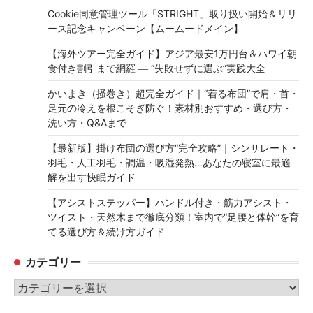
Cookie同意管理ツール「STRIGHT」取り扱い開始＆リリ
ース記念キャンペーン【ムームードメイン】
【海外ツアー完全ガイド】アジア最安1万円台＆ハワイ朝
食付き割引まで網羅 ― “失敗せずに選ぶ”実践大全
かいまき（掻巻き）超完全ガイド｜“着る布団”で肩・首・
足元の冷えを根こそぎ防ぐ！素材別おすすめ・選び方・
洗い方・Q&Aまで
【最新版】掛け布団の選び方“完全攻略”｜シンサレート・
羽毛・人工羽毛・調温・吸湿発熱…あなたの寝室に最適
解を出す快眠ガイド
【アシストステッパー】ハンドル付き・筋力アシスト・
ツイスト・天然木まで徹底分類！室内で“足腰と体幹”を育
てる選び方＆続け方ガイド
カテゴリー
カ
テ