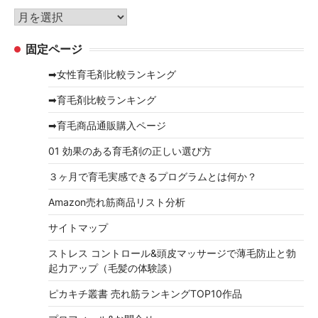
リ
ア
ー
ー
固定ページ
カ
イ
➡女性育毛剤比較ランキング
ブ
➡育毛剤比較ランキング
➡育毛商品通販購入ページ
01 効果のある育毛剤の正しい選び方
３ヶ月で育毛実感できるプログラムとは何か？
Amazon売れ筋商品リスト分析
サイトマップ
ストレス コントロール&頭皮マッサージで薄毛防止と勃
起力アップ（毛髪の体験談）
ピカキチ叢書 売れ筋ランキングTOP10作品