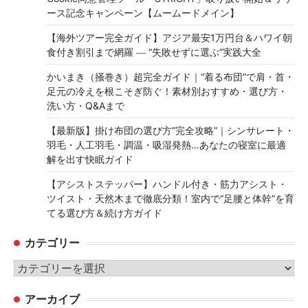
ース記念キャンペーン【ムームードメイン】
【海外ツアー完全ガイド】アジア最安1万円台＆ハワイ朝
食付き割引まで網羅 ― “失敗せずに選ぶ”実践大全
かいまき（掻巻き）超完全ガイド｜“着る布団”で肩・首・
足元の冷えを根こそぎ防ぐ！素材別おすすめ・選び方・
洗い方・Q&Aまで
【最新版】掛け布団の選び方“完全攻略”｜シンサレート・
羽毛・人工羽毛・調温・吸湿発熱…あなたの寝室に最適
解を出す快眠ガイド
【アシストステッパー】ハンドル付き・筋力アシスト・
ツイスト・天然木まで徹底分類！室内で“足腰と体幹”を育
てる選び方＆続け方ガイド
カテゴリー
カ
テ
アーカイブ
ゴ