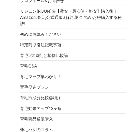
プロフィール&お問合せ
リジュン(RiJUN)㊙【激安・最安値・格安】購入術!!・
Amazon,楽天,公式通販,(解約,返金含め)お得購入する秘
訣!
初めにお読みください
特定商取引法記載事項
育毛5大原則と植物比較論
育毛Q&A
育毛マップ早わかり！
育毛促進プラン
育毛剤成分比較(試用)
育毛効果アップ12ヶ条
育毛商品通販購入
薄毛ハゲのコラム