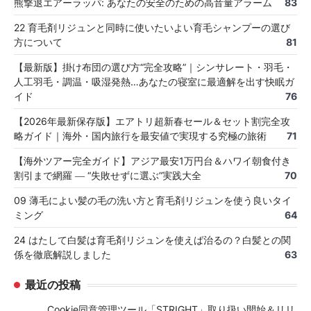
熊撃退エアーラッパ: あなたの安全のための高音量アラーム
83
22 育毛剤リジュンと同時に使いたいよい育毛シャンプーの選び
方について
81
【最新版】掛け布団の選び方“完全攻略”｜シンサレート・羽毛・
人工羽毛・調温・吸湿発熱…あなたの寝室に最適解を出す快眠ガ
イド
76
【2026年最新保存版】エアトリ超新春セール＆セット割完全攻
略ガイド｜海外・国内旅行を最安値で実現する究極の旅術
71
【海外ツアー完全ガイド】アジア最安1万円台＆ハワイ朝食付き
割引まで網羅 ― “失敗せずに選ぶ”実践大全
70
09 薄毛によい髪の毛の洗い方と育毛剤リジュンを使う良いタイ
ミング
64
24 はたして白髪は育毛剤リジュンを使えば治るの？白髪との関
係を徹底解説しました
63
最近の投稿
Cookie同意管理ツール「STRIGHT」取り扱い開始＆リリ