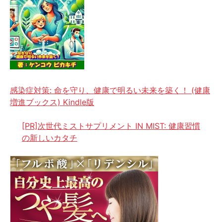
感染症対策: 命を守り、健康で明るい未来を築く！ (健康
増進ブックス) Kindle版
[PR]次世代ミストサプリメント IN MIST: 健康習慣
の新しいカタチ