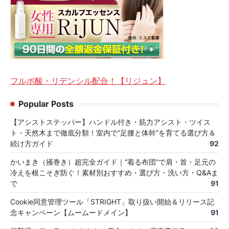
フルボ酸・リデンシル配合！【リジュン】
Popular Posts
【アシストステッパー】ハンドル付き・筋力アシスト・ツイス
ト・天然木まで徹底分類！室内で“足腰と体幹”を育てる選び方＆
続け方ガイド
92
かいまき（掻巻き）超完全ガイド｜“着る布団”で肩・首・足元の
冷えを根こそぎ防ぐ！素材別おすすめ・選び方・洗い方・Q&Aま
で
91
Cookie同意管理ツール「STRIGHT」取り扱い開始＆リリース記
念キャンペーン【ムームードメイン】
91