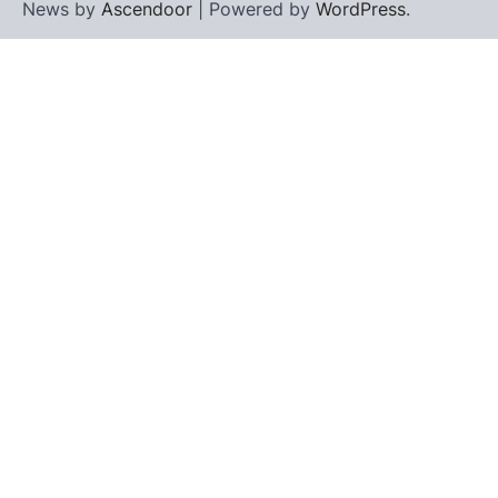
News by
Ascendoor
| Powered by
WordPress
.