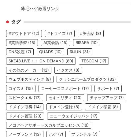
薄毛ハゲ激選リンク
タグ
#アウトドア
(12)
#トライズ
(7)
#英会話
(8)
#英語学習
(15)
AI英会話
(15)
BISARA
(10)
DNS設定
(7)
QUADS
(10)
RiJUN
(31)
SKE48 LIVE！！ ON DEMAND
(80)
TESCOM
(17)
その他のメーカー
(12)
イクオス
(8)
ウェブホスティング
(8)
クラシエホームプロダクツ
(33)
コイズミ
(15)
コーセーコスメポート
(17)
サポート
(7)
スピークエル
(17)
セキュリティ
(20)
チャップアップ
(7)
ドメイン取得
(14)
ドメイン登録
(8)
ドメイン移管
(8)
ドメイン管理
(23)
ニューウェイジャパン
(17)
ノコアヘアサポートスカルプエッセンス
(18)
ノーブランド
(13)
ハゲ
(7)
プランテル
(7)