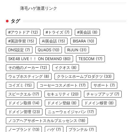
薄毛ハゲ激選リンク
タグ
#アウトドア
(12)
#トライズ
(7)
#英会話
(8)
#英語学習
(15)
AI英会話
(15)
BISARA
(10)
DNS設定
(7)
QUADS
(10)
RiJUN
(31)
SKE48 LIVE！！ ON DEMAND
(80)
TESCOM
(17)
その他のメーカー
(12)
イクオス
(8)
ウェブホスティング
(8)
クラシエホームプロダクツ
(33)
コイズミ
(15)
コーセーコスメポート
(17)
サポート
(7)
スピークエル
(17)
セキュリティ
(20)
チャップアップ
(7)
ドメイン取得
(14)
ドメイン登録
(8)
ドメイン移管
(8)
ドメイン管理
(23)
ニューウェイジャパン
(17)
ノコアヘアサポートスカルプエッセンス
(18)
ノーブランド
(13)
ハゲ
(7)
プランテル
(7)