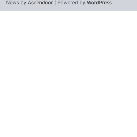
News by
Ascendoor
| Powered by
WordPress
.