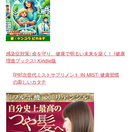
感染症対策: 命を守り、健康で明るい未来を築く！ (健康
増進ブックス) Kindle版
[PR]次世代ミストサプリメント IN MIST: 健康習慣
の新しいカタチ