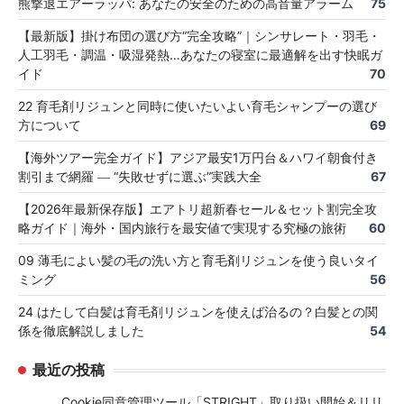
熊撃退エアーラッパ: あなたの安全のための高音量アラーム
75
【最新版】掛け布団の選び方“完全攻略”｜シンサレート・羽毛・
人工羽毛・調温・吸湿発熱…あなたの寝室に最適解を出す快眠ガ
イド
70
22 育毛剤リジュンと同時に使いたいよい育毛シャンプーの選び
方について
69
【海外ツアー完全ガイド】アジア最安1万円台＆ハワイ朝食付き
割引まで網羅 ― “失敗せずに選ぶ”実践大全
67
【2026年最新保存版】エアトリ超新春セール＆セット割完全攻
略ガイド｜海外・国内旅行を最安値で実現する究極の旅術
60
09 薄毛によい髪の毛の洗い方と育毛剤リジュンを使う良いタイ
ミング
56
24 はたして白髪は育毛剤リジュンを使えば治るの？白髪との関
係を徹底解説しました
54
最近の投稿
Cookie同意管理ツール「STRIGHT」取り扱い開始＆リリ