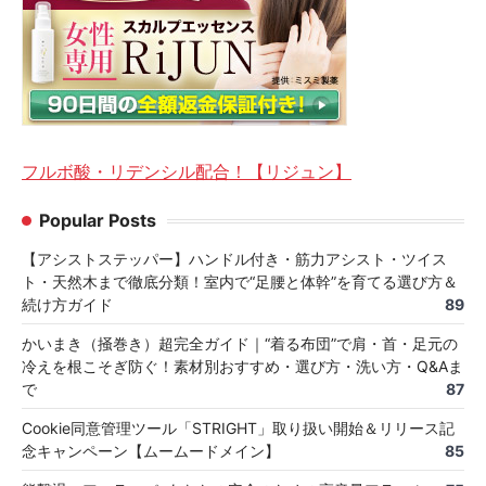
フルボ酸・リデンシル配合！【リジュン】
Popular Posts
【アシストステッパー】ハンドル付き・筋力アシスト・ツイス
ト・天然木まで徹底分類！室内で“足腰と体幹”を育てる選び方＆
続け方ガイド
89
かいまき（掻巻き）超完全ガイド｜“着る布団”で肩・首・足元の
冷えを根こそぎ防ぐ！素材別おすすめ・選び方・洗い方・Q&Aま
で
87
Cookie同意管理ツール「STRIGHT」取り扱い開始＆リリース記
念キャンペーン【ムームードメイン】
85