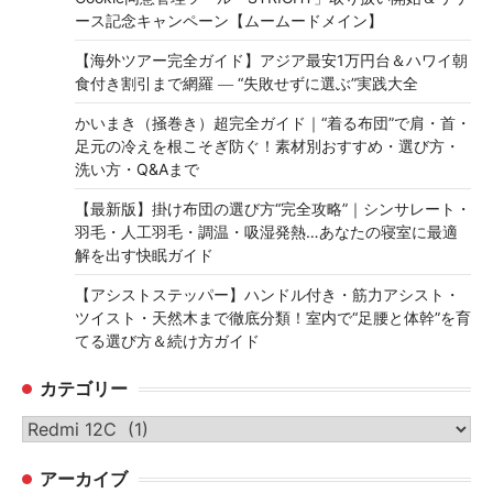
ース記念キャンペーン【ムームードメイン】
【海外ツアー完全ガイド】アジア最安1万円台＆ハワイ朝
食付き割引まで網羅 ― “失敗せずに選ぶ”実践大全
かいまき（掻巻き）超完全ガイド｜“着る布団”で肩・首・
足元の冷えを根こそぎ防ぐ！素材別おすすめ・選び方・
洗い方・Q&Aまで
【最新版】掛け布団の選び方“完全攻略”｜シンサレート・
羽毛・人工羽毛・調温・吸湿発熱…あなたの寝室に最適
解を出す快眠ガイド
【アシストステッパー】ハンドル付き・筋力アシスト・
ツイスト・天然木まで徹底分類！室内で“足腰と体幹”を育
てる選び方＆続け方ガイド
カテゴリー
カ
テ
アーカイブ
ゴ