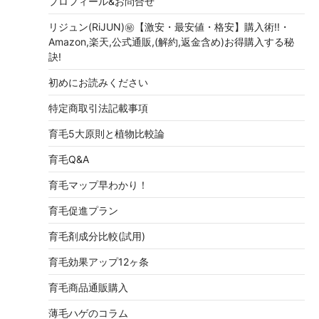
プロフィール&お問合せ
リジュン(RiJUN)㊙【激安・最安値・格安】購入術!!・
Amazon,楽天,公式通販,(解約,返金含め)お得購入する秘
訣!
初めにお読みください
特定商取引法記載事項
育毛5大原則と植物比較論
育毛Q&A
育毛マップ早わかり！
育毛促進プラン
育毛剤成分比較(試用)
育毛効果アップ12ヶ条
育毛商品通販購入
薄毛ハゲのコラム