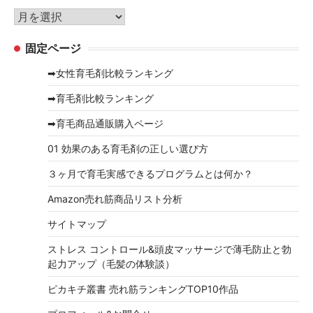
リ
ア
ー
ー
固定ページ
カ
イ
➡女性育毛剤比較ランキング
ブ
➡育毛剤比較ランキング
➡育毛商品通販購入ページ
01 効果のある育毛剤の正しい選び方
３ヶ月で育毛実感できるプログラムとは何か？
Amazon売れ筋商品リスト分析
サイトマップ
ストレス コントロール&頭皮マッサージで薄毛防止と勃
起力アップ（毛髪の体験談）
ピカキチ叢書 売れ筋ランキングTOP10作品