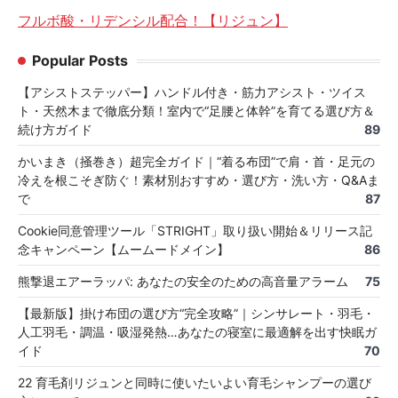
フルボ酸・リデンシル配合！【リジュン】
Popular Posts
【アシストステッパー】ハンドル付き・筋力アシスト・ツイス
ト・天然木まで徹底分類！室内で“足腰と体幹”を育てる選び方＆
続け方ガイド
89
かいまき（掻巻き）超完全ガイド｜“着る布団”で肩・首・足元の
冷えを根こそぎ防ぐ！素材別おすすめ・選び方・洗い方・Q&Aま
で
87
Cookie同意管理ツール「STRIGHT」取り扱い開始＆リリース記
念キャンペーン【ムームードメイン】
86
熊撃退エアーラッパ: あなたの安全のための高音量アラーム
75
【最新版】掛け布団の選び方“完全攻略”｜シンサレート・羽毛・
人工羽毛・調温・吸湿発熱…あなたの寝室に最適解を出す快眠ガ
イド
70
22 育毛剤リジュンと同時に使いたいよい育毛シャンプーの選び