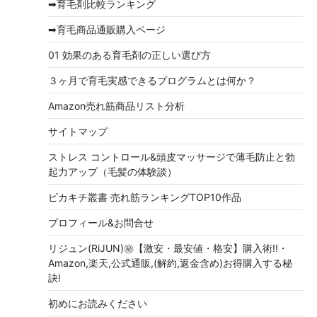
➡育毛剤比較ランキング
➡育毛商品通販購入ページ
01 効果のある育毛剤の正しい選び方
３ヶ月で育毛実感できるプログラムとは何か？
Amazon売れ筋商品リスト分析
サイトマップ
ストレス コントロール&頭皮マッサージで薄毛防止と勃
起力アップ（毛髪の体験談）
ピカキチ叢書 売れ筋ランキングTOP10作品
プロフィール&お問合せ
リジュン(RiJUN)㊙【激安・最安値・格安】購入術!!・
Amazon,楽天,公式通販,(解約,返金含め)お得購入する秘
訣!
初めにお読みください