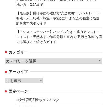
洗い方・Q&Aまで
【最新版】掛け布団の選び方“完全攻略”｜シンサレート・
羽毛・人工羽毛・調温・吸湿発熱…あなたの寝室に最適
解を出す快眠ガイド
【アシストステッパー】ハンドル付き・筋力アシスト・
ツイスト・天然木まで徹底分類！室内で“足腰と体幹”を育
てる選び方＆続け方ガイド
カテゴリー
カ
テ
アーカイブ
ゴ
リ
ア
ー
ー
固定ページ
カ
イ
➡女性育毛剤比較ランキング
ブ