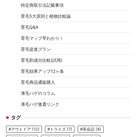
特定商取引法記載事項
育毛5大原則と植物比較論
育毛Q&A
育毛マップ早わかり！
育毛促進プラン
育毛剤成分比較(試用)
育毛効果アップ12ヶ条
育毛商品通販購入
薄毛ハゲのコラム
薄毛ハゲ激選リンク
タグ
#アウトドア
(12)
#トライズ
(7)
#英会話
(8)