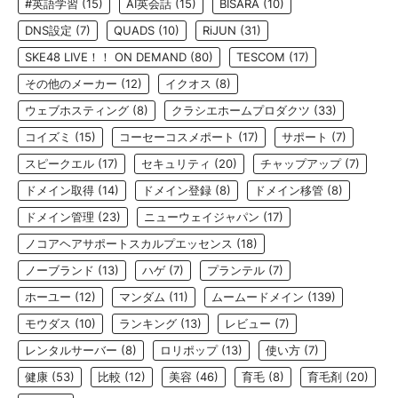
#英語学習
(15)
AI英会話
(15)
BISARA
(10)
DNS設定
(7)
QUADS
(10)
RiJUN
(31)
SKE48 LIVE！！ ON DEMAND
(80)
TESCOM
(17)
その他のメーカー
(12)
イクオス
(8)
ウェブホスティング
(8)
クラシエホームプロダクツ
(33)
コイズミ
(15)
コーセーコスメポート
(17)
サポート
(7)
スピークエル
(17)
セキュリティ
(20)
チャップアップ
(7)
ドメイン取得
(14)
ドメイン登録
(8)
ドメイン移管
(8)
ドメイン管理
(23)
ニューウェイジャパン
(17)
ノコアヘアサポートスカルプエッセンス
(18)
ノーブランド
(13)
ハゲ
(7)
プランテル
(7)
ホーユー
(12)
マンダム
(11)
ムームードメイン
(139)
モウダス
(10)
ランキング
(13)
レビュー
(7)
レンタルサーバー
(8)
ロリポップ
(13)
使い方
(7)
健康
(53)
比較
(12)
美容
(46)
育毛
(8)
育毛剤
(20)