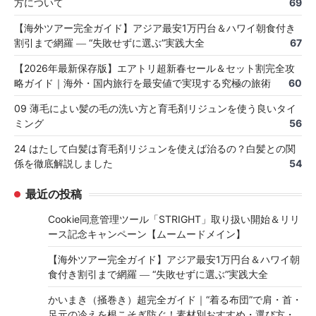
方について
69
【海外ツアー完全ガイド】アジア最安1万円台＆ハワイ朝食付き
割引まで網羅 ― “失敗せずに選ぶ”実践大全
67
【2026年最新保存版】エアトリ超新春セール＆セット割完全攻
略ガイド｜海外・国内旅行を最安値で実現する究極の旅術
60
09 薄毛によい髪の毛の洗い方と育毛剤リジュンを使う良いタイ
ミング
56
24 はたして白髪は育毛剤リジュンを使えば治るの？白髪との関
係を徹底解説しました
54
最近の投稿
Cookie同意管理ツール「STRIGHT」取り扱い開始＆リリ
ース記念キャンペーン【ムームードメイン】
【海外ツアー完全ガイド】アジア最安1万円台＆ハワイ朝
食付き割引まで網羅 ― “失敗せずに選ぶ”実践大全
かいまき（掻巻き）超完全ガイド｜“着る布団”で肩・首・
足元の冷えを根こそぎ防ぐ！素材別おすすめ・選び方・