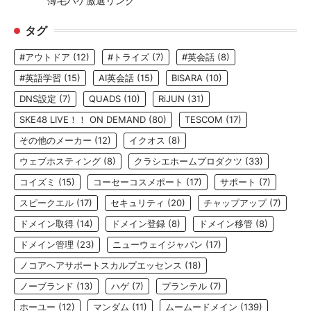
薄毛ハゲ激選リンク
タグ
#アウトドア
(12)
#トライズ
(7)
#英会話
(8)
#英語学習
(15)
AI英会話
(15)
BISARA
(10)
DNS設定
(7)
QUADS
(10)
RiJUN
(31)
SKE48 LIVE！！ ON DEMAND
(80)
TESCOM
(17)
その他のメーカー
(12)
イクオス
(8)
ウェブホスティング
(8)
クラシエホームプロダクツ
(33)
コイズミ
(15)
コーセーコスメポート
(17)
サポート
(7)
スピークエル
(17)
セキュリティ
(20)
チャップアップ
(7)
ドメイン取得
(14)
ドメイン登録
(8)
ドメイン移管
(8)
ドメイン管理
(23)
ニューウェイジャパン
(17)
ノコアヘアサポートスカルプエッセンス
(18)
ノーブランド
(13)
ハゲ
(7)
プランテル
(7)
ホーユー
(12)
マンダム
(11)
ムームードメイン
(139)