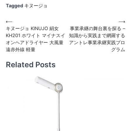
Tagged
キヌージョ
投
⟵
⟶
キヌージョ KINUJO 絹女
事業承継の舞台裏を探る –
稿
KH201 ホワイト マイナスイ
知識から実践まで網羅する
ナ
オンヘアドライヤー 大風量
アントレ事業承継実践プロ
ビ
遠赤外線 軽量
グラム
ゲ
Related Posts
ー
シ
ョ
ン