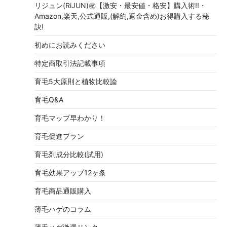
リジュン(RiJUN)㊙【激安・最安値・格安】購入術!!・
Amazon,楽天,公式通販,(解約,返金含め)お得購入する秘
訣!
初めにお読みください
特定商取引法記載事項
育毛5大原則と植物比較論
育毛Q&A
育毛マップ早わかり！
育毛促進プラン
育毛剤成分比較(試用)
育毛効果アップ12ヶ条
育毛商品通販購入
薄毛ハゲのコラム