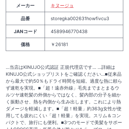
メーカー
キヌージョ
品番
storegka002631howfivcu3
JANコード
4589946770438
価格
￥26181
…当店はKINUJO公式認証 正規代理店です… …詳細は
KINUJO公式ショップリストをご確認ください…■従来品
から最大で約50％もドライ時間を短縮。過度な熱に頼ら
ず速乾を実現。■「超！遠赤外線」毛先までまとまるウ
ルツヤ速乾髪の外側からではなく、髪内部の分子を細か
く振動させ、熱を内側から生み出します。これにより熱
ダメージを軽減します。■「超！軽量」約363g女性が使
用しても疲れにくい「超！軽量」を実現。スリム＆コン
パクトで、旅行にも便利。■3つのモードで美髪をサポー