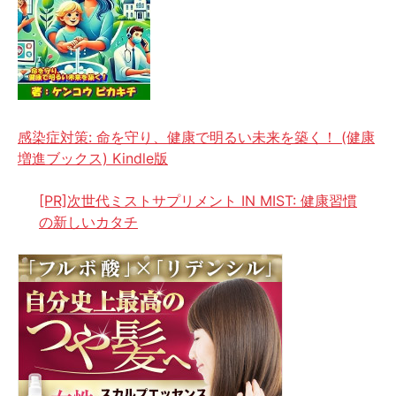
感染症対策: 命を守り、健康で明るい未来を築く！ (健康
増進ブックス) Kindle版
[PR]次世代ミストサプリメント IN MIST: 健康習慣
の新しいカタチ