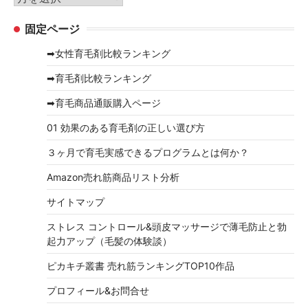
ー
ー
固定ページ
カ
イ
➡女性育毛剤比較ランキング
ブ
➡育毛剤比較ランキング
➡育毛商品通販購入ページ
01 効果のある育毛剤の正しい選び方
３ヶ月で育毛実感できるプログラムとは何か？
Amazon売れ筋商品リスト分析
サイトマップ
ストレス コントロール&頭皮マッサージで薄毛防止と勃
起力アップ（毛髪の体験談）
ピカキチ叢書 売れ筋ランキングTOP10作品
プロフィール&お問合せ