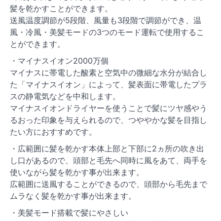
髪を乾かすことができます。
送風温度調節が5段階、風量も3段階で調節ができ、温
風・冷風・美髪モードの3つのモード運転で使用するこ
とができます。
・マイナスイオン2000万個
マイナスに帯電した酸素と空気中の微細な水分が結合し
た「マイナスイオン」によって、髪表面に帯電したプラ
スの静電気などを中和します。
マイナスイオンドライヤーを使うことで髪にツヤ感やう
るおった印象を与えられるので、つややかな髪を目指し
たい方におすすめです。
・広範囲に髪を乾かす本体上部と下部に2ヵ所の吹き出
し口があるので、頭部と毛先へ同時に風をあて、両手を
使いながら髪を乾かす事が出来ます。
広範囲に送風することができるので、頭部から毛先まで
ムラなく髪を乾かす事が出来ます。
・美髪モード搭載で髪にやさしい