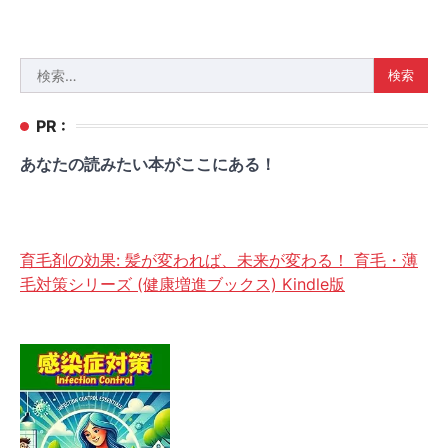
検
索:
PR :
あなたの読みたい本がここにある！
育毛剤の効果: 髪が変われば、未来が変わる！ 育毛・薄
毛対策シリーズ (健康増進ブックス) Kindle版