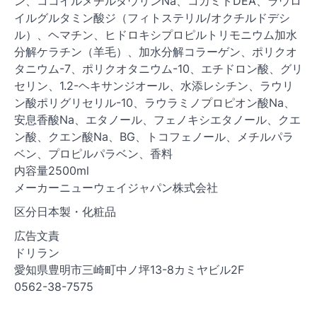
ン、ココイルメチルタウリンNa、コカミドDEA、ラウロ
イルグルタミン酸ジ（フィトステリル/オクチルドデシ
ル）、ヘマチン、ヒドロキシプロピルトリモニウム加水
分解ケラチン（羊毛）、加水分解コラーゲン、ポリクオ
タニウム-7、ポリクオタニウム-10、エチドロン酸、グリ
セリン、1.2-ヘキサンジオール、水添レシチン、ラウリ
ン酸ポリグリセリル-10、ラウラミノプロピオン酸Na、
安息香酸Na、エタノール、フェノキシエタノール、クエ
ン酸、クエン酸Na、BG、トコフェノール、メチルパラ
ベン、プロピルパラベン、香料
内容量2500ml
メーカーニューウェイジャパン株式会社
区分日本製・化粧品
広告文責
ドリラン
愛知県豊明市三崎町中ノ坪13-8カミヤビル2F
0562-38-7575