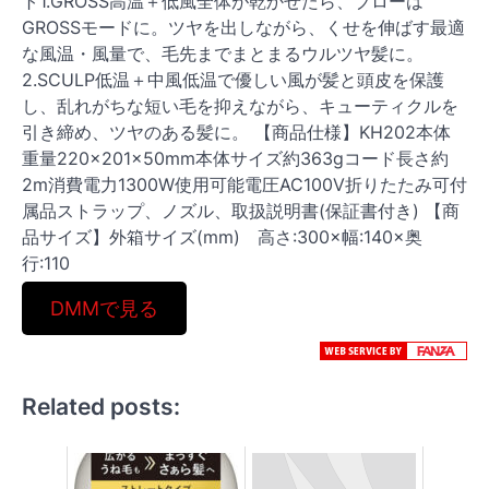
ト1.GROSS高温＋低風全体が乾かせたら、ブローは
GROSSモードに。ツヤを出しながら、くせを伸ばす最適
な風温・風量で、毛先までまとまるウルツヤ髪に。
2.SCULP低温＋中風低温で優しい風が髪と頭皮を保護
し、乱れがちな短い毛を抑えながら、キューティクルを
引き締め、ツヤのある髪に。 【商品仕様】KH202本体
重量220×201×50mm本体サイズ約363gコード長さ約
2m消費電力1300W使用可能電圧AC100V折りたたみ可付
属品ストラップ、ノズル、取扱説明書(保証書付き) 【商
品サイズ】外箱サイズ(mm) 高さ:300×幅:140×奥
行:110
DMMで見る
Related posts: