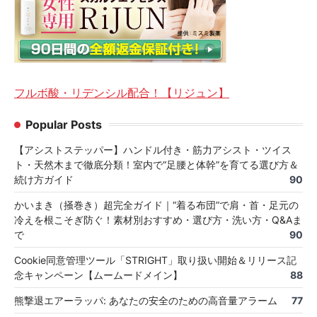
フルボ酸・リデンシル配合！【リジュン】
Popular Posts
【アシストステッパー】ハンドル付き・筋力アシスト・ツイス
ト・天然木まで徹底分類！室内で“足腰と体幹”を育てる選び方＆
続け方ガイド
90
かいまき（掻巻き）超完全ガイド｜“着る布団”で肩・首・足元の
冷えを根こそぎ防ぐ！素材別おすすめ・選び方・洗い方・Q&Aま
で
90
Cookie同意管理ツール「STRIGHT」取り扱い開始＆リリース記
念キャンペーン【ムームードメイン】
88
熊撃退エアーラッパ: あなたの安全のための高音量アラーム
77