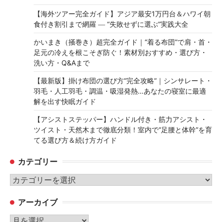
【海外ツアー完全ガイド】アジア最安1万円台＆ハワイ朝
食付き割引まで網羅 ― “失敗せずに選ぶ”実践大全
かいまき（掻巻き）超完全ガイド｜“着る布団”で肩・首・
足元の冷えを根こそぎ防ぐ！素材別おすすめ・選び方・
洗い方・Q&Aまで
【最新版】掛け布団の選び方“完全攻略”｜シンサレート・
羽毛・人工羽毛・調温・吸湿発熱…あなたの寝室に最適
解を出す快眠ガイド
【アシストステッパー】ハンドル付き・筋力アシスト・
ツイスト・天然木まで徹底分類！室内で“足腰と体幹”を育
てる選び方＆続け方ガイド
カテゴリー
カ
テ
アーカイブ
ゴ
リ
ア