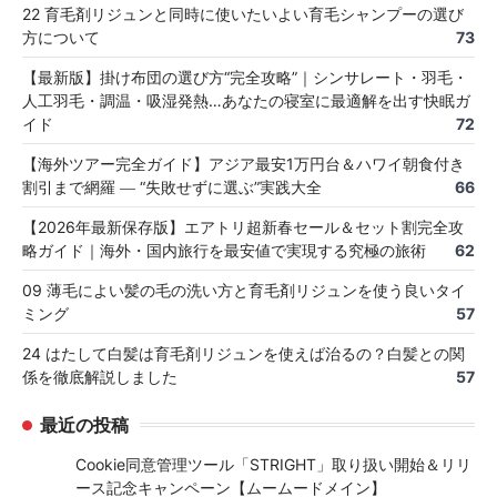
22 育毛剤リジュンと同時に使いたいよい育毛シャンプーの選び
方について
73
【最新版】掛け布団の選び方“完全攻略”｜シンサレート・羽毛・
人工羽毛・調温・吸湿発熱…あなたの寝室に最適解を出す快眠ガ
イド
72
【海外ツアー完全ガイド】アジア最安1万円台＆ハワイ朝食付き
割引まで網羅 ― “失敗せずに選ぶ”実践大全
66
【2026年最新保存版】エアトリ超新春セール＆セット割完全攻
略ガイド｜海外・国内旅行を最安値で実現する究極の旅術
62
09 薄毛によい髪の毛の洗い方と育毛剤リジュンを使う良いタイ
ミング
57
24 はたして白髪は育毛剤リジュンを使えば治るの？白髪との関
係を徹底解説しました
57
最近の投稿
Cookie同意管理ツール「STRIGHT」取り扱い開始＆リリ
ース記念キャンペーン【ムームードメイン】