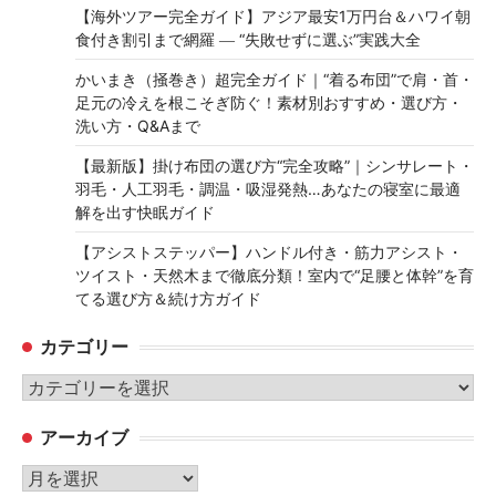
【海外ツアー完全ガイド】アジア最安1万円台＆ハワイ朝
食付き割引まで網羅 ― “失敗せずに選ぶ”実践大全
かいまき（掻巻き）超完全ガイド｜“着る布団”で肩・首・
足元の冷えを根こそぎ防ぐ！素材別おすすめ・選び方・
洗い方・Q&Aまで
【最新版】掛け布団の選び方“完全攻略”｜シンサレート・
羽毛・人工羽毛・調温・吸湿発熱…あなたの寝室に最適
解を出す快眠ガイド
【アシストステッパー】ハンドル付き・筋力アシスト・
ツイスト・天然木まで徹底分類！室内で“足腰と体幹”を育
てる選び方＆続け方ガイド
カテゴリー
カ
テ
アーカイブ
ゴ
リ
ア
ー