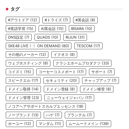
タグ
#アウトドア
(12)
#トライズ
(7)
#英会話
(8)
#英語学習
(15)
AI英会話
(15)
BISARA
(10)
DNS設定
(7)
QUADS
(10)
RiJUN
(31)
SKE48 LIVE！！ ON DEMAND
(80)
TESCOM
(17)
その他のメーカー
(12)
イクオス
(8)
ウェブホスティング
(8)
クラシエホームプロダクツ
(33)
コイズミ
(15)
コーセーコスメポート
(17)
サポート
(7)
スピークエル
(17)
セキュリティ
(20)
チャップアップ
(7)
ドメイン取得
(14)
ドメイン登録
(8)
ドメイン移管
(8)
ドメイン管理
(23)
ニューウェイジャパン
(17)
ノコアヘアサポートスカルプエッセンス
(18)
ノーブランド
(13)
ハゲ
(7)
プランテル
(7)
ホーユー
(12)
マンダム
(11)
ムームードメイン
(139)