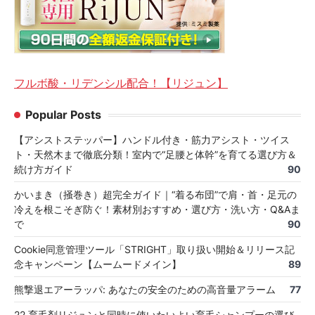
フルボ酸・リデンシル配合！【リジュン】
Popular Posts
【アシストステッパー】ハンドル付き・筋力アシスト・ツイス
ト・天然木まで徹底分類！室内で“足腰と体幹”を育てる選び方＆
続け方ガイド
90
かいまき（掻巻き）超完全ガイド｜“着る布団”で肩・首・足元の
冷えを根こそぎ防ぐ！素材別おすすめ・選び方・洗い方・Q&Aま
で
90
Cookie同意管理ツール「STRIGHT」取り扱い開始＆リリース記
念キャンペーン【ムームードメイン】
89
熊撃退エアーラッパ: あなたの安全のための高音量アラーム
77
22 育毛剤リジュンと同時に使いたいよい育毛シャンプーの選び