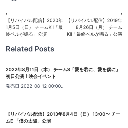
投
⟵
⟶
【リバイバル配信】2020年
【リバイバル配信】2019年
稿
1月5日（日） チームKII「最
8月26日（月） チーム
ナ
終ベルが鳴る」公演
KII「最終ベルが鳴る」公演
ビ
Related Posts
ゲ
ー
シ
2022年8月11日（木） チームS「愛を君に、愛を僕に」
ョ
初日公演上映会イベント
ン
発売日 2022-08-12 00:00…
【リバイバル配信】2013年8月4日（日） 13:00〜 チー
ムE 「僕の太陽」公演