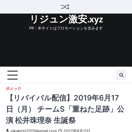
Skip
to
リジュン激安.xyz
content
PR：本サイトはプロモーションを含みます
ボメック
【リバイバル配信】2019年6月17
日（月） チームS「重ねた足跡」公
演 松井珠理奈 生誕祭
pikakichi2015@gmail.com
2022年8月11日