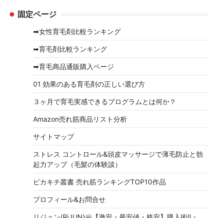
ー
固定ページ
カ
イ
➡女性育毛剤比較ランキング
ブ
➡育毛剤比較ランキング
➡育毛商品通販購入ページ
01 効果のある育毛剤の正しい選び方
３ヶ月で育毛実感できるプログラムとは何か？
Amazon売れ筋商品リスト分析
サイトマップ
ストレス コントロール&頭皮マッサージで薄毛防止と勃
起力アップ（毛髪の体験談）
ピカキチ叢書 売れ筋ランキングTOP10作品
プロフィール&お問合せ
リジュン(RiJUN)㊙【激安・最安値・格安】購入術!!・