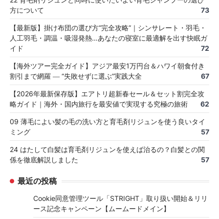
方について
73
【最新版】掛け布団の選び方“完全攻略”｜シンサレート・羽毛・
人工羽毛・調温・吸湿発熱…あなたの寝室に最適解を出す快眠ガ
イド
72
【海外ツアー完全ガイド】アジア最安1万円台＆ハワイ朝食付き
割引まで網羅 ― “失敗せずに選ぶ”実践大全
67
【2026年最新保存版】エアトリ超新春セール＆セット割完全攻
略ガイド｜海外・国内旅行を最安値で実現する究極の旅術
62
09 薄毛によい髪の毛の洗い方と育毛剤リジュンを使う良いタイ
ミング
57
24 はたして白髪は育毛剤リジュンを使えば治るの？白髪との関
係を徹底解説しました
57
最近の投稿
Cookie同意管理ツール「STRIGHT」取り扱い開始＆リリ
ース記念キャンペーン【ムームードメイン】