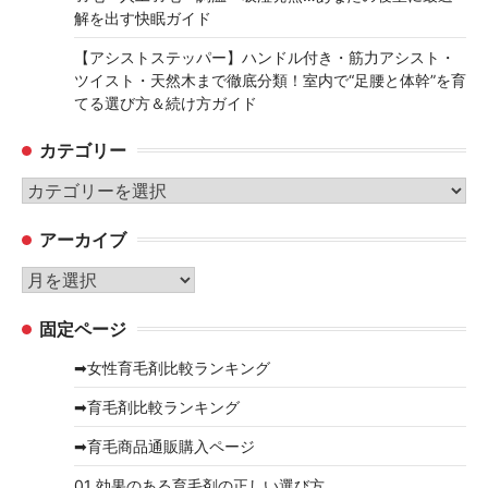
解を出す快眠ガイド
【アシストステッパー】ハンドル付き・筋力アシスト・
ツイスト・天然木まで徹底分類！室内で“足腰と体幹”を育
てる選び方＆続け方ガイド
カテゴリー
カ
テ
アーカイブ
ゴ
リ
ア
ー
ー
固定ページ
カ
イ
➡女性育毛剤比較ランキング
ブ
➡育毛剤比較ランキング
➡育毛商品通販購入ページ
01 効果のある育毛剤の正しい選び方