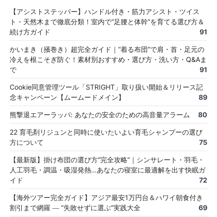
【アシストステッパー】ハンドル付き・筋力アシスト・ツイス
ト・天然木まで徹底分類！室内で“足腰と体幹”を育てる選び方＆
続け方ガイド
91
かいまき（掻巻き）超完全ガイド｜“着る布団”で肩・首・足元の
冷えを根こそぎ防ぐ！素材別おすすめ・選び方・洗い方・Q&Aま
で
91
Cookie同意管理ツール「STRIGHT」取り扱い開始＆リリース記
念キャンペーン【ムームードメイン】
89
熊撃退エアーラッパ: あなたの安全のための高音量アラーム
80
22 育毛剤リジュンと同時に使いたいよい育毛シャンプーの選び
方について
75
【最新版】掛け布団の選び方“完全攻略”｜シンサレート・羽毛・
人工羽毛・調温・吸湿発熱…あなたの寝室に最適解を出す快眠ガ
イド
72
【海外ツアー完全ガイド】アジア最安1万円台＆ハワイ朝食付き
割引まで網羅 ― “失敗せずに選ぶ”実践大全
69