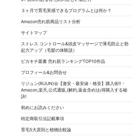
３ヶ月で育毛実感できるプログラムとは何か？
Amazon売れ筋商品リスト分析
サイトマップ
ストレス コントロール&頭皮マッサージで薄毛防止と勃
起力アップ（毛髪の体験談）
ピカキチ叢書 売れ筋ランキングTOP10作品
プロフィール&お問合せ
リジュン(RiJUN)㊙【激安・最安値・格安】購入術!!・
Amazon,楽天,公式通販,(解約,返金含め)お得購入する秘
訣!
初めにお読みください
特定商取引法記載事項
育毛5大原則と植物比較論