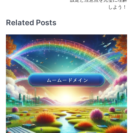
ビ
しよう！
ゲ
Related Posts
ー
シ
ョ
ン