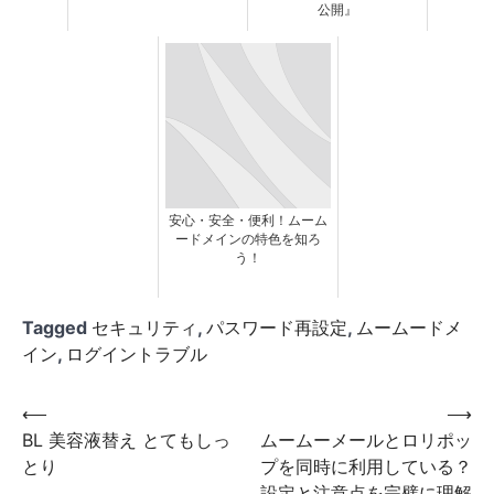
公開』
安心・安全・便利！ムーム
ードメインの特色を知ろ
う！
Tagged
セキュリティ
,
パスワード再設定
,
ムームードメ
イン
,
ログイントラブル
投
⟵
⟶
BL 美容液替え とてもしっ
ムームーメールとロリポッ
稿
とり
プを同時に利用している？
ナ
設定と注意点を完璧に理解