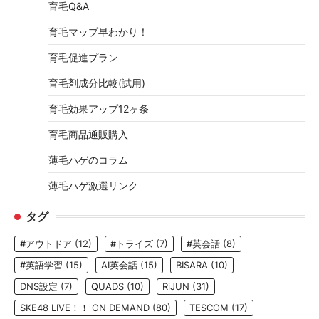
育毛Q&A
育毛マップ早わかり！
育毛促進プラン
育毛剤成分比較(試用)
育毛効果アップ12ヶ条
育毛商品通販購入
薄毛ハゲのコラム
薄毛ハゲ激選リンク
タグ
#アウトドア
(12)
#トライズ
(7)
#英会話
(8)
#英語学習
(15)
AI英会話
(15)
BISARA
(10)
DNS設定
(7)
QUADS
(10)
RiJUN
(31)
SKE48 LIVE！！ ON DEMAND
(80)
TESCOM
(17)