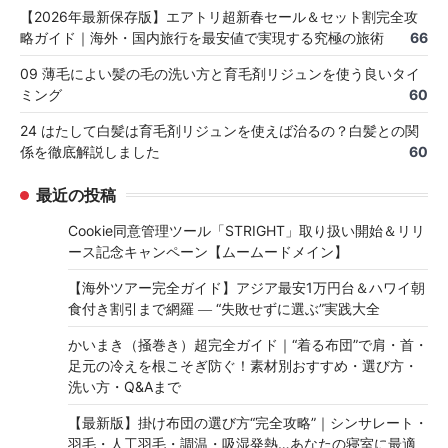
【2026年最新保存版】エアトリ超新春セール＆セット割完全攻
略ガイド｜海外・国内旅行を最安値で実現する究極の旅術
66
09 薄毛によい髪の毛の洗い方と育毛剤リジュンを使う良いタイ
ミング
60
24 はたして白髪は育毛剤リジュンを使えば治るの？白髪との関
係を徹底解説しました
60
最近の投稿
Cookie同意管理ツール「STRIGHT」取り扱い開始＆リリ
ース記念キャンペーン【ムームードメイン】
【海外ツアー完全ガイド】アジア最安1万円台＆ハワイ朝
食付き割引まで網羅 ― “失敗せずに選ぶ”実践大全
かいまき（掻巻き）超完全ガイド｜“着る布団”で肩・首・
足元の冷えを根こそぎ防ぐ！素材別おすすめ・選び方・
洗い方・Q&Aまで
【最新版】掛け布団の選び方“完全攻略”｜シンサレート・
羽毛・人工羽毛・調温・吸湿発熱…あなたの寝室に最適