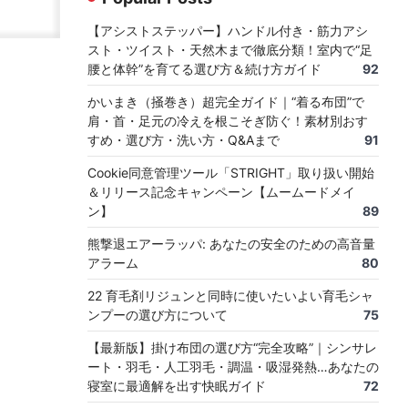
【アシストステッパー】ハンドル付き・筋力アシ
スト・ツイスト・天然木まで徹底分類！室内で“足
腰と体幹”を育てる選び方＆続け方ガイド
92
かいまき（掻巻き）超完全ガイド｜“着る布団”で
肩・首・足元の冷えを根こそぎ防ぐ！素材別おす
すめ・選び方・洗い方・Q&Aまで
91
Cookie同意管理ツール「STRIGHT」取り扱い開始
＆リリース記念キャンペーン【ムームードメイ
ン】
89
熊撃退エアーラッパ: あなたの安全のための高音量
アラーム
80
22 育毛剤リジュンと同時に使いたいよい育毛シャ
ンプーの選び方について
75
【最新版】掛け布団の選び方“完全攻略”｜シンサレ
ート・羽毛・人工羽毛・調温・吸湿発熱…あなたの
寝室に最適解を出す快眠ガイド
72