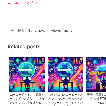
ムームードメイン
463 total views, 1 views today
Related posts:
ムームードメインで簡単メ
お名前.comとムームードメ
安全で簡単！
ールアドレス追加！— あな
イン、あなたに合ったドメ
インのSFT
たのビジネスを加速する—
インサービスを -- ドメイン
【Filezi