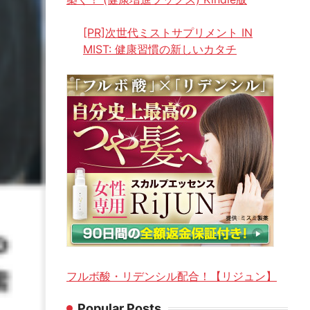
[PR]次世代ミストサプリメント IN
MIST: 健康習慣の新しいカタチ
フルボ酸・リデンシル配合！【リジュン】
Popular Posts