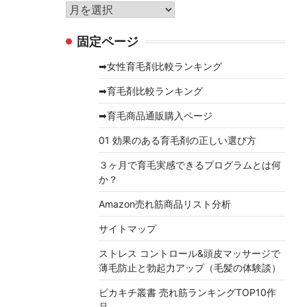
リ
ア
ー
ー
固定ページ
カ
イ
➡女性育毛剤比較ランキング
ブ
➡育毛剤比較ランキング
➡育毛商品通販購入ページ
01 効果のある育毛剤の正しい選び方
３ヶ月で育毛実感できるプログラムとは何
か？
Amazon売れ筋商品リスト分析
サイトマップ
ストレス コントロール&頭皮マッサージで
薄毛防止と勃起力アップ（毛髪の体験談）
ピカキチ叢書 売れ筋ランキングTOP10作
品