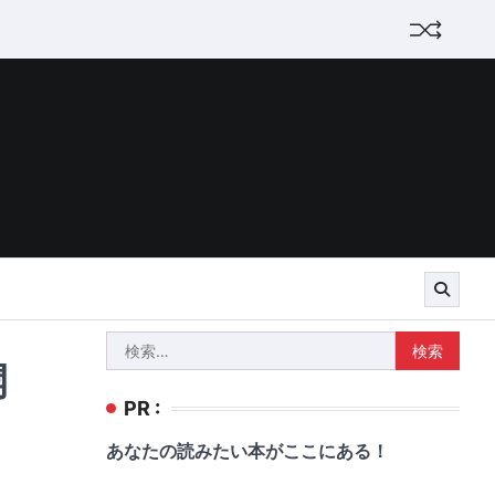
検
開
索:
PR :
あなたの読みたい本がここにある！