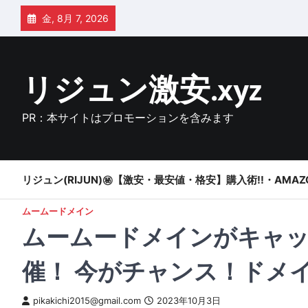
Skip
金, 8月 7, 2026
to
content
リジュン激安.xyz
PR：本サイトはプロモーションを含みます
リジュン(RIJUN)㊙【激安・最安値・格安】購入術!!・AMAZ
ムームードメイン
ムームードメインがキャ
催！ 今がチャンス！ドメ
pikakichi2015@gmail.com
2023年10月3日