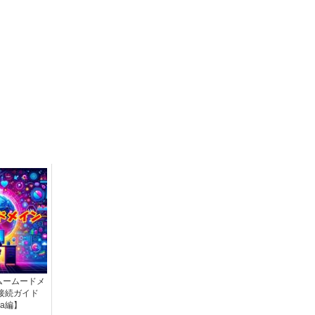
ムームードメ
P接続ガイド
lla編】