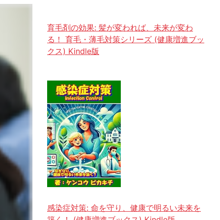
育毛剤の効果: 髪が変われば、未来が変わ
る！ 育毛・薄毛対策シリーズ (健康増進ブッ
クス) Kindle版
感染症対策: 命を守り、健康で明るい未来を
築く！ (健康増進ブックス) Kindle版