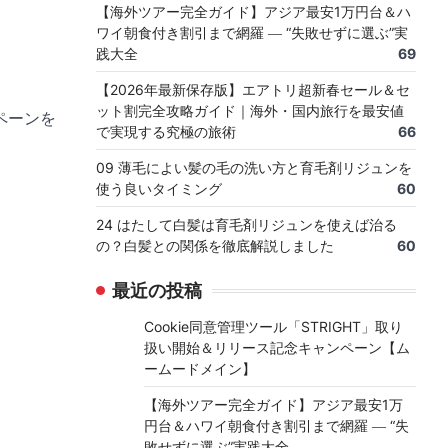
【海外ツアー完全ガイド】アジア最安1万円台＆ハ
ワイ朝食付き割引まで網羅 ― “失敗せずに選ぶ”実
践大全
69
【2026年最新保存版】エアトリ超新春セール＆セ
ット割完全攻略ガイド｜海外・国内旅行を最安値
ペーンを
で実現する究極の旅術
66
09 薄毛によい髪の毛の洗い方と育毛剤リジュンを
使う良いタイミング
60
24 はたして白髪は育毛剤リジュンを使えば治る
の？白髪との関係を徹底解説しました
60
最近の投稿
Cookie同意管理ツール「STRIGHT」取り
扱い開始＆リリース記念キャンペーン【ム
ームードメイン】
【海外ツアー完全ガイド】アジア最安1万
円台＆ハワイ朝食付き割引まで網羅 ― “失
敗せずに選ぶ”実践大全