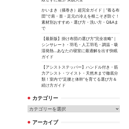
かいまき（掻巻き）超完全ガイド｜“着る布
団”で肩・首・足元の冷えを根こそぎ防ぐ！
素材別おすすめ・選び方・洗い方・Q&Aま
で
【最新版】掛け布団の選び方“完全攻略”｜
シンサレート・羽毛・人工羽毛・調温・吸
湿発熱…あなたの寝室に最適解を出す快眠
ガイド
【アシストステッパー】ハンドル付き・筋
力アシスト・ツイスト・天然木まで徹底分
類！室内で“足腰と体幹”を育てる選び方＆
続け方ガイド
カテゴリー
カ
テ
アーカイブ
ゴ