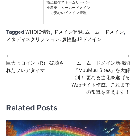
簡単操作でネームサーバー
を変更！ムームードメイン
で安心のドメイン管理
Tagged
WHOIS情報
,
ドメイン登録
,
ムームードメイン
,
メタディスクリプション
,
属性型JPドメイン
投
⟵
⟶
巨大ヒロイン（R） 破壊さ
ムームードメイン新機能
稿
れたフレアタイマー
『MuuMuu Sites』を大解
ナ
剖！ 更なる進化を遂げる
ビ
Webサイト作成、これまで
の常識を変えます！
ゲ
ー
Related Posts
シ
ョ
ン