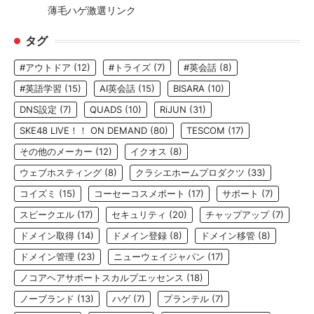
薄毛ハゲ激選リンク
タグ
#アウトドア
(12)
#トライズ
(7)
#英会話
(8)
#英語学習
(15)
AI英会話
(15)
BISARA
(10)
DNS設定
(7)
QUADS
(10)
RiJUN
(31)
SKE48 LIVE！！ ON DEMAND
(80)
TESCOM
(17)
その他のメーカー
(12)
イクオス
(8)
ウェブホスティング
(8)
クラシエホームプロダクツ
(33)
コイズミ
(15)
コーセーコスメポート
(17)
サポート
(7)
スピークエル
(17)
セキュリティ
(20)
チャップアップ
(7)
ドメイン取得
(14)
ドメイン登録
(8)
ドメイン移管
(8)
ドメイン管理
(23)
ニューウェイジャパン
(17)
ノコアヘアサポートスカルプエッセンス
(18)
ノーブランド
(13)
ハゲ
(7)
プランテル
(7)