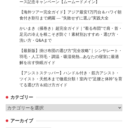
ース記念キャンペーン【ムームードメイン】
【海外ツアー完全ガイド】アジア最安1万円台＆ハワイ朝
食付き割引まで網羅 ― “失敗せずに選ぶ”実践大全
かいまき（掻巻き）超完全ガイド｜“着る布団”で肩・首・
足元の冷えを根こそぎ防ぐ！素材別おすすめ・選び方・
洗い方・Q&Aまで
【最新版】掛け布団の選び方“完全攻略”｜シンサレート・
羽毛・人工羽毛・調温・吸湿発熱…あなたの寝室に最適
解を出す快眠ガイド
【アシストステッパー】ハンドル付き・筋力アシスト・
ツイスト・天然木まで徹底分類！室内で“足腰と体幹”を育
てる選び方＆続け方ガイド
カテゴリー
カ
テ
アーカイブ
ゴ