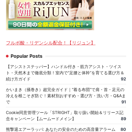
フルボ酸・リデンシル配合！【リジュン】
Popular Posts
【アシストステッパー】ハンドル付き・筋力アシスト・ツイス
ト・天然木まで徹底分類！室内で“足腰と体幹”を育てる選び方＆
続け方ガイド
92
かいまき（掻巻き）超完全ガイド｜“着る布団”で肩・首・足元の
冷えを根こそぎ防ぐ！素材別おすすめ・選び方・洗い方・Q&Aま
で
91
Cookie同意管理ツール「STRIGHT」取り扱い開始＆リリース記
念キャンペーン【ムームードメイン】
89
熊撃退エアーラッパ: あなたの安全のための高音量アラーム
80