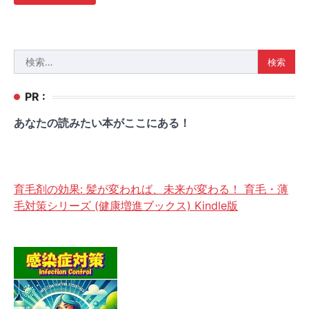
検
索:
PR :
あなたの読みたい本がここにある！
育毛剤の効果: 髪が変われば、未来が変わる！ 育毛・薄
毛対策シリーズ (健康増進ブックス) Kindle版