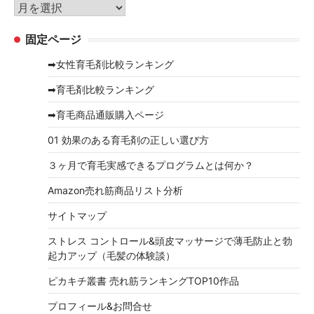
リ
ア
ー
ー
固定ページ
カ
イ
➡女性育毛剤比較ランキング
ブ
➡育毛剤比較ランキング
➡育毛商品通販購入ページ
01 効果のある育毛剤の正しい選び方
３ヶ月で育毛実感できるプログラムとは何か？
Amazon売れ筋商品リスト分析
サイトマップ
ストレス コントロール&頭皮マッサージで薄毛防止と勃
起力アップ（毛髪の体験談）
ピカキチ叢書 売れ筋ランキングTOP10作品
プロフィール&お問合せ