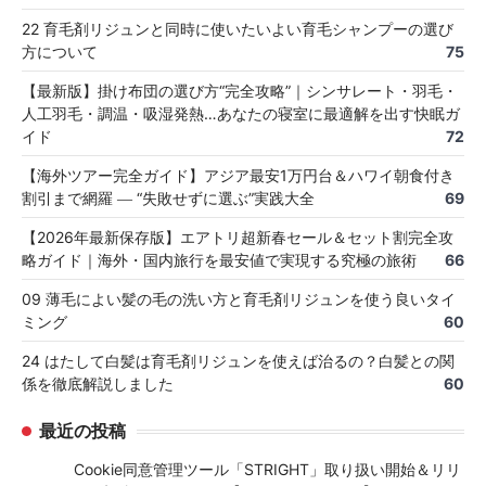
22 育毛剤リジュンと同時に使いたいよい育毛シャンプーの選び
方について
75
【最新版】掛け布団の選び方“完全攻略”｜シンサレート・羽毛・
人工羽毛・調温・吸湿発熱…あなたの寝室に最適解を出す快眠ガ
イド
72
【海外ツアー完全ガイド】アジア最安1万円台＆ハワイ朝食付き
割引まで網羅 ― “失敗せずに選ぶ”実践大全
69
【2026年最新保存版】エアトリ超新春セール＆セット割完全攻
略ガイド｜海外・国内旅行を最安値で実現する究極の旅術
66
09 薄毛によい髪の毛の洗い方と育毛剤リジュンを使う良いタイ
ミング
60
24 はたして白髪は育毛剤リジュンを使えば治るの？白髪との関
係を徹底解説しました
60
最近の投稿
Cookie同意管理ツール「STRIGHT」取り扱い開始＆リリ