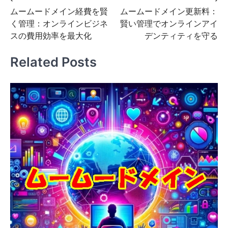
投
ムームードメイン経費を賢
ムームードメイン更新料：
稿
く管理：オンラインビジネ
賢い管理でオンラインアイ
ナ
スの費用効率を最大化
デンティティを守る
ビ
Related Posts
ゲ
ー
シ
ョ
ン