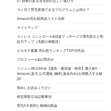
01 効果のある育毛剤の正しい選び方
３ヶ月で育毛実感できるプログラムとは何か？
Amazon売れ筋商品リスト分析
サイトマップ
ストレス コントロール&頭皮マッサージで薄毛防止と勃
起力アップ（毛髪の体験談）
ピカキチ叢書 売れ筋ランキングTOP10作品
プロフィール&お問合せ
リジュン(RiJUN)㊙【激安・最安値・格安】購入術!!・
Amazon,楽天,公式通販,(解約,返金含め)お得購入する秘
訣!
初めにお読みください
特定商取引法記載事項
育毛5大原則と植物比較論