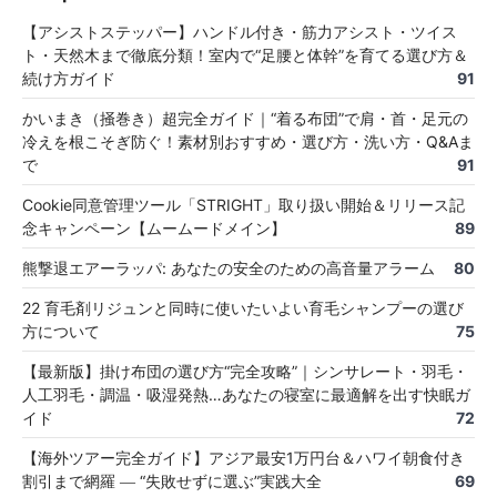
【アシストステッパー】ハンドル付き・筋力アシスト・ツイス
ト・天然木まで徹底分類！室内で“足腰と体幹”を育てる選び方＆
続け方ガイド
91
かいまき（掻巻き）超完全ガイド｜“着る布団”で肩・首・足元の
冷えを根こそぎ防ぐ！素材別おすすめ・選び方・洗い方・Q&Aま
で
91
Cookie同意管理ツール「STRIGHT」取り扱い開始＆リリース記
念キャンペーン【ムームードメイン】
89
熊撃退エアーラッパ: あなたの安全のための高音量アラーム
80
22 育毛剤リジュンと同時に使いたいよい育毛シャンプーの選び
方について
75
【最新版】掛け布団の選び方“完全攻略”｜シンサレート・羽毛・
人工羽毛・調温・吸湿発熱…あなたの寝室に最適解を出す快眠ガ
イド
72
【海外ツアー完全ガイド】アジア最安1万円台＆ハワイ朝食付き
割引まで網羅 ― “失敗せずに選ぶ”実践大全
69