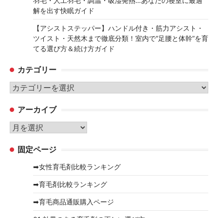
羽毛・人工羽毛・調温・吸湿発熱…あなたの寝室に最適
解を出す快眠ガイド
【アシストステッパー】ハンドル付き・筋力アシスト・
ツイスト・天然木まで徹底分類！室内で“足腰と体幹”を育
てる選び方＆続け方ガイド
カテゴリー
カ
テ
アーカイブ
ゴ
リ
ア
ー
ー
固定ページ
カ
イ
➡女性育毛剤比較ランキング
ブ
➡育毛剤比較ランキング
➡育毛商品通販購入ページ