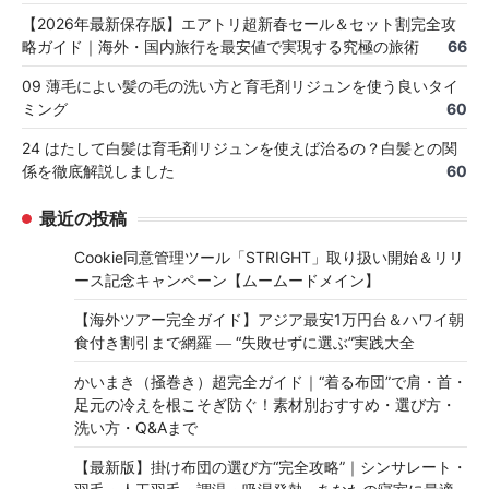
【2026年最新保存版】エアトリ超新春セール＆セット割完全攻
略ガイド｜海外・国内旅行を最安値で実現する究極の旅術
66
09 薄毛によい髪の毛の洗い方と育毛剤リジュンを使う良いタイ
ミング
60
24 はたして白髪は育毛剤リジュンを使えば治るの？白髪との関
係を徹底解説しました
60
最近の投稿
Cookie同意管理ツール「STRIGHT」取り扱い開始＆リリ
ース記念キャンペーン【ムームードメイン】
【海外ツアー完全ガイド】アジア最安1万円台＆ハワイ朝
食付き割引まで網羅 ― “失敗せずに選ぶ”実践大全
かいまき（掻巻き）超完全ガイド｜“着る布団”で肩・首・
足元の冷えを根こそぎ防ぐ！素材別おすすめ・選び方・
洗い方・Q&Aまで
【最新版】掛け布団の選び方“完全攻略”｜シンサレート・