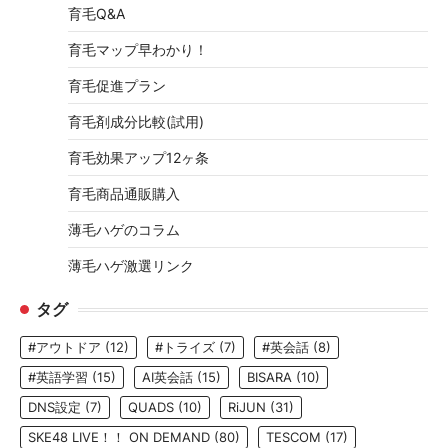
育毛Q&A
育毛マップ早わかり！
育毛促進プラン
育毛剤成分比較(試用)
育毛効果アップ12ヶ条
育毛商品通販購入
薄毛ハゲのコラム
薄毛ハゲ激選リンク
タグ
#アウトドア
(12)
#トライズ
(7)
#英会話
(8)
#英語学習
(15)
AI英会話
(15)
BISARA
(10)
DNS設定
(7)
QUADS
(10)
RiJUN
(31)
SKE48 LIVE！！ ON DEMAND
(80)
TESCOM
(17)