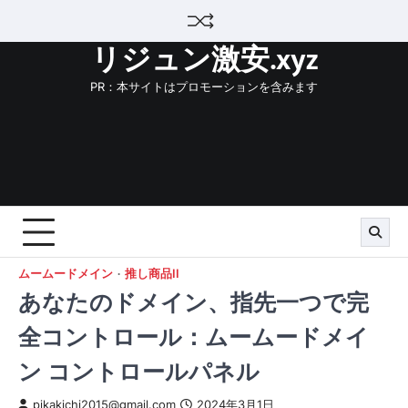
Skip
to
リジュン激安.xyz
content
PR：本サイトはプロモーションを含みます
ムームードメイン
推し商品II
あなたのドメイン、指先一つで完
全コントロール：ムームードメイ
ン コントロールパネル
pikakichi2015@gmail.com
2024年3月1日