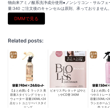
物由来アミノ酸系洗浄成分使用●ノンシリコン・サルフェ
量:340 ご注文後のキャンセルは原則、承っておりませ
DMMで見る
Related posts:
【まとめ買い】ラックス 美
ビオリス Pレタッチ ぱやと
【まとめ買い】
容液スタイリング リセット
ぅやCD替 340M
つやストレー
ウォーター 容量190ML×24
容量150ML×
点セット ユニリーバ スタイ
ラシエホーム
リング
売 スタ