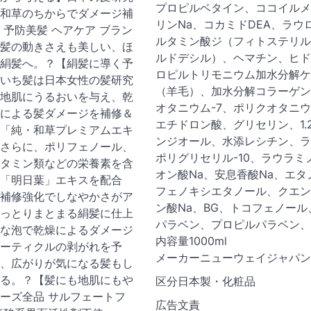
プロピルベタイン、ココイルメ
和草のちからでダメージ補
リンNa、コカミドDEA、ラウ
 予防美髪 ヘアケア ブラン
ルタミン酸ジ（フィトステリル
髪の動きさえも美しい、ほ
ルドデシル）、ヘマチン、ヒド
絹髪へ。？【絹髪に導く予
ロピルトリモニウム加水分解ケ
いち髪は日本女性の髪研究
（羊毛）、加水分解コラーゲン
地肌にうるおいを与え、乾
オタニウム-7、ポリクオタニウム
による髪ダメージを補修＆
エチドロン酸、グリセリン、1.
「純・和草プレミアムエキ
ンジオール、水添レシチン、ラ
さらに、ポリフェノール、
ポリグリセリル-10、ラウラミ
タミン類などの栄養素を含
オン酸Na、安息香酸Na、エタ
「明日葉」エキスを配合
フェノキシエタノール、クエン
補修強化でしなやかさがア
ン酸Na、BG、トコフェノール
っとりまとまる絹髪に仕上
パラベン、プロピルパラベン、
な泡で乾燥によるダメージ
内容量1000ml
ーティクルの剥がれを予
メーカーニューウェイジャパン
、広がりが気になる髪もし
る。？【髪にも地肌にもや
区分日本製・化粧品
ーズ全品 サルフェートフ
広告文責