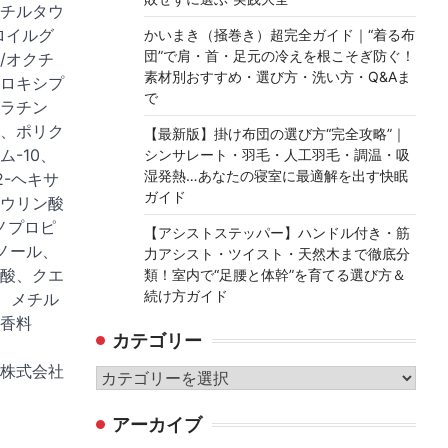
チルタウ
ロイルグ
かいまき（掻巻き）超完全ガイド｜“着る布
団”で肩・首・足元の冷えを根こそぎ防ぐ！
/オクチ
素材別おすすめ・選び方・洗い方・Q&Aま
ロキシプ
で
ラチン
、ポリク
【最新版】掛け布団の選び方“完全攻略”｜
-10、
シンサレート・羽毛・人工羽毛・調温・吸
湿発熱…あなたの寝室に最適解を出す快眠
2-ヘキサ
ガイド
ウリン酸
ノプロピ
【アシストステッパー】ハンドル付き・筋
ノール、
力アシスト・ツイスト・天然木まで徹底分
酸、クエ
類！室内で“足腰と体幹”を育てる選び方＆
続け方ガイド
、メチル
香料
カテゴリー
株式会社
カ
テ
アーカイブ
ゴ