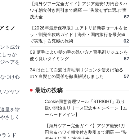
【海外ツアー完全ガイド】アジア最安1万円台＆ハ
ワイ朝食付き割引まで網羅 ― “失敗せずに選ぶ”実
践大全
67
アミノ
【2026年最新保存版】エアトリ超新春セール＆セ
ット割完全攻略ガイド｜海外・国内旅行を最安値
で実現する究極の旅術
62
ント成分
09 薄毛によい髪の毛の洗い方と育毛剤リジュンを
にしっか
使う良いタイミング
57
ジヘアを
24 はたして白髪は育毛剤リジュンを使えば治る
なつけ心
の？白髪との関係を徹底解説しました
57
最近の投稿
いツヤツ
Cookie同意管理ツール「STRIGHT」取り
扱い開始＆リリース記念キャンペーン【ム
適量を塗
ームードメイン】
やさしく
【海外ツアー完全ガイド】アジア最安1万
円台＆ハワイ朝食付き割引まで網羅 ― “失
ウラミド
敗せずに選ぶ”実践大全