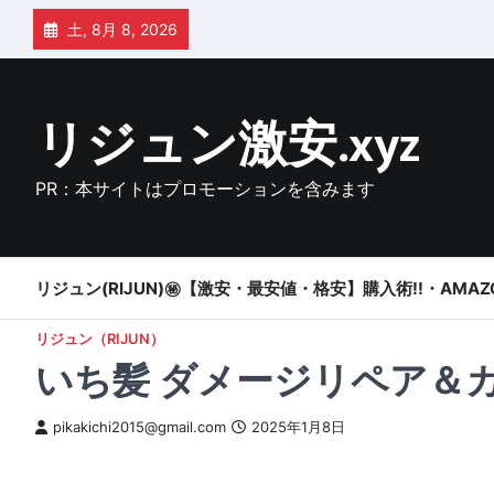
Skip
土, 8月 8, 2026
to
content
リジュン激安.xyz
PR：本サイトはプロモーションを含みます
リジュン(RIJUN)㊙【激安・最安値・格安】購入術!!・AMAZ
リジュン（RIJUN）
いち髪 ダメージリペア＆
pikakichi2015@gmail.com
2025年1月8日