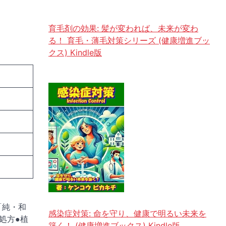
育毛剤の効果: 髪が変われば、未来が変わ
る！ 育毛・薄毛対策シリーズ (健康増進ブッ
クス) Kindle版
「純・和
感染症対策: 命を守り、健康で明るい未来を
処方●植
築く！ (健康増進ブックス) Kindle版