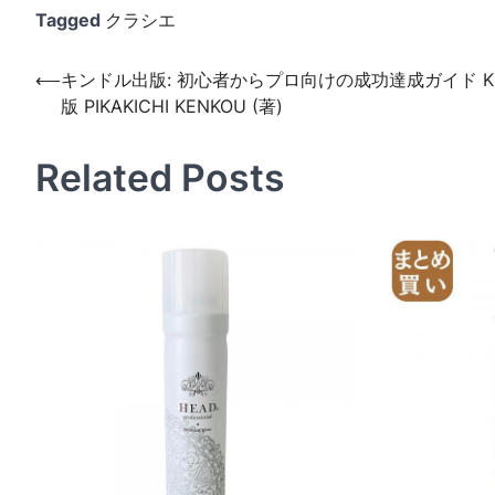
Tagged
クラシエ
投
⟵
キンドル出版: 初心者からプロ向けの成功達成ガイド Kin
版 PIKAKICHI KENKOU (著)
稿
ナ
Related Posts
ビ
ゲ
ー
シ
ョ
ン