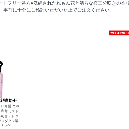
ートフリー処方●洗練されたれもん花と清らな桜三分咲きの香り
ん。 事前に十分にご検討いただいた上でご注文ください。
いち髪 つや
ト和草ミスト
24点セット ク
プロダクツ販
イリング