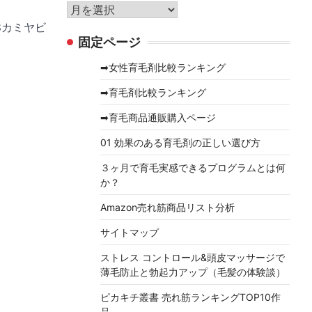
リ
ア
ー
ー
8カミヤビ
固定ページ
カ
イ
➡女性育毛剤比較ランキング
ブ
➡育毛剤比較ランキング
➡育毛商品通販購入ページ
01 効果のある育毛剤の正しい選び方
３ヶ月で育毛実感できるプログラムとは何
か？
Amazon売れ筋商品リスト分析
サイトマップ
ストレス コントロール&頭皮マッサージで
薄毛防止と勃起力アップ（毛髪の体験談）
ピカキチ叢書 売れ筋ランキングTOP10作
品