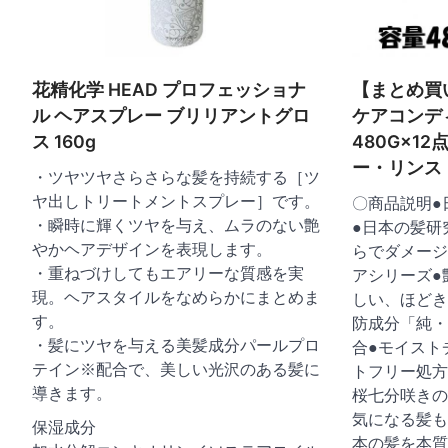
花精化学 HEAD プロフェッショナ
【まとめ買
ル ヘアスプレー ブリリアントグロ
ケアコンデ
ス 160g
480G×1
ー・リンス
・ツヤツヤさらさらな髪を持続する［ツ
ヤ出しトリートメントスプレー］です。
〇商品説明●
・瞬時に輝くツヤを与え、ムラのない艶
●日本の髪研
やかヘアデザインを表現します。
らでダメージ
・重ねづけしてもエアリーな質感を実
アシリーズ●
現。ヘアスタイルをなめらかにまとめま
しい、ほどき
す。
防成分「純・
・髪にツヤを与える美髪成分パールプロ
合●モイスト
テイン※配合で、美しい光沢のある髪に
トフリー処方
導きます。
桜七分咲きの
気になる髪も
保湿成分
本の髪を本質