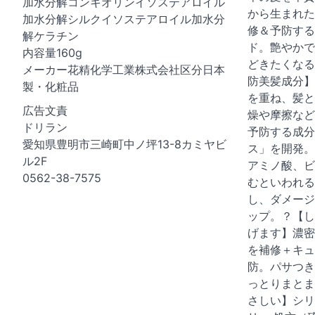
加水分解コンキオリンイソステアロイル
から生まれた
加水分解シルクイソステアロイル加水分
修＆予防する
解ケラチン
ド。艶やかで
内容量160g
どきたくなる
メーカー花精化学工業株式会社区分日本
防美髪成分】
製・化粧品
を重ね、髪と
広告文責
燥や摩擦など
ドリラン
予防する成分
愛知県豊明市三崎町中ノ坪13-8カミヤビ
ス」を開発。
ル2F
アミノ酸、ビ
0562-38-7575
むといわれる
し、ダメージ
ップ。？【し
げます】濃密
を補修＋キュ
防。パサつき
っとりまとま
さしい】シリ