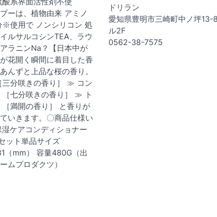
硫酸系界面活性剤不使
ドリラン
プーは、植物由来 アミノ
愛知県豊明市三崎町中ノ坪13-
分※使用で ノンシリコン 処
ル2F
イルサルコシンTEA、ラウ
0562-38-7575
アラニンNa？【日本中が
が花開く瞬間に着目した香
あんずと上品な桜の香り。
［三分咲きの香り］ ≫ コン
 ［七分咲きの香り］ ≫ ト
 ［満開の香り］ と香りが
ていきます。〇商品仕様い
保湿ケアコンディショナー
点セット単品サイズ
231（mm） 容量480G（出
ームプロダクツ）