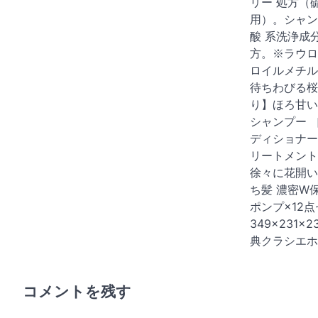
リー 処方（
用）。シャン
酸 系洗浄成
方。※ラウロ
ロイルメチル
待ちわびる桜
り】ほろ甘い
シャンプー 
ディショナー
リートメント
徐々に花開い
ち髪 濃密W
ポンプ×12
349×231×
典クラシエホ
コメントを残す