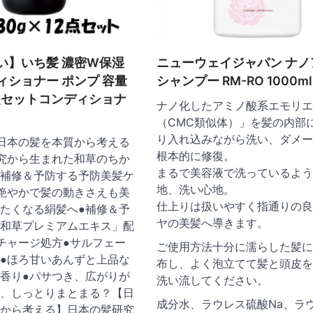
い】いち髪 濃密W保湿
ニューウェイジャパン ナノ
ィショナー ポンプ 容量
シャンプー RM-RO 1000ml
2点セットコンディショナ
ナノ化したアミノ酸系エモリエ
（CMC類似体）」を髪の内部
り入れ込みながら洗い、ダメー
日本の髪を本質から考える
根本的に修復。
究から生まれた和草のちか
まるで美容液で洗っているよう
補修＆予防する予防美髪ケ
地、洗い心地。
艶やかで髪の動きさえも美
仕上りは扱いやすく指通りの良
たくなる絹髪へ●補修＆予
ヤの美髪へ導きます。
和草プレミアムエキス」配
チャージ処方●サルフェー
ご使用方法十分に濡らした髪に
●ほろ甘いあんずと上品な
布し、よく泡立てて髪と頭皮を
香り●パサつき、広がりが
洗い流してください。
、しっとりまとまる？【日
成分水、ラウレス硫酸Na、ラ
から考える】日本の髪研究