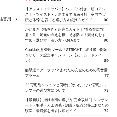
【アシストステッパー】ハンドル付き・筋力アシ
スト・ツイスト・天然木まで徹底分類！室内で“足
詰替用
⟶
腰と体幹”を育てる選び方＆続け方ガイド
90
かいまき（掻巻き）超完全ガイド｜“着る布団”で
肩・首・足元の冷えを根こそぎ防ぐ！素材別おす
すめ・選び方・洗い方・Q&Aまで
90
Cookie同意管理ツール「STRIGHT」取り扱い開始
＆リリース記念キャンペーン【ムームードメイ
ン】
89
熊撃退エアーラッパ: あなたの安全のための高音量
アラーム
77
22 育毛剤リジュンと同時に使いたいよい育毛シャ
ンプーの選び方について
73
【最新版】掛け布団の選び方“完全攻略”｜シンサレ
ート・羽毛・人工羽毛・調温・吸湿発熱…あなたの
寝室に最適解を出す快眠ガイド
72