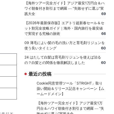
【海外ツアー完全ガイド】アジア最安1万円台＆ハ
ワイ朝食付き割引まで網羅 ― “失敗せずに選ぶ”実
践大全
69
【2026年最新保存版】エアトリ超新春セール＆セ
ット割完全攻略ガイド｜海外・国内旅行を最安値
で実現する究極の旅術
66
09 薄毛によい髪の毛の洗い方と育毛剤リジュンを
使う良いタイミング
60
24 はたして白髪は育毛剤リジュンを使えば治る
の？白髪との関係を徹底解説しました
60
最近の投稿
Cookie同意管理ツール「STRIGHT」取り
扱い開始＆リリース記念キャンペーン【ム
ームードメイン】
【海外ツアー完全ガイド】アジア最安1万
円台＆ハワイ朝食付き割引まで網羅 ― “失
エモリエ
敗せずに選ぶ”実践大全