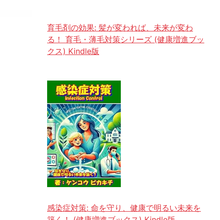
育毛剤の効果: 髪が変われば、未来が変わ
る！ 育毛・薄毛対策シリーズ (健康増進ブッ
クス) Kindle版
感染症対策: 命を守り、健康で明るい未来を
築く！ (健康増進ブックス) Kindle版