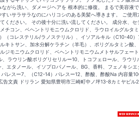
みながら洗い、ダメージヘアを 根本的に修復。 まるで美容液
やすいサラサラなのにハリコシのある美髪へ導きます。 ご使用
てください。 その後十分に洗い流してください。 成分水、セ
メチコン、ベヘントリモニウムクロリド、ラウロイルグルタミ
0）（コレステリル/ラノステリル）、イソアルキル（C10-40
ルキトサン、加水分解ケラチン（羊毛）、ポリグルタミン酸、
ルジモニウムクロリド、ベヘントリモニウムメトサルフェート
ル、ラウリン酸ポリグリセリルー10、トコフェロール、ラウリ
ン、エタノール、イソプロパノール、BG、香料、フェノキシエ
パレスー7、（C12-14）パレスー12、酢酸、酢酸Na 内容量10
文責 ドリラン 愛知県豊明市三崎町中ノ坪13-8カミヤビル2F 