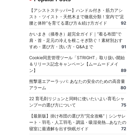
【アシストステッパー】ハンドル付き・筋力アシ
スト・ツイスト・天然木まで徹底分類！室内で“足
腰と体幹”を育てる選び方＆続け方ガイド
92
かいまき（掻巻き）超完全ガイド｜“着る布団”で
肩・首・足元の冷えを根こそぎ防ぐ！素材別おす
すめ・選び方・洗い方・Q&Aまで
91
Cookie同意管理ツール「STRIGHT」取り扱い開始
＆リリース記念キャンペーン【ムームードメイ
ン】
89
熊撃退エアーラッパ: あなたの安全のための高音量
アラーム
80
22 育毛剤リジュンと同時に使いたいよい育毛シャ
ンプーの選び方について
75
【最新版】掛け布団の選び方“完全攻略”｜シンサレ
ート・羽毛・人工羽毛・調温・吸湿発熱…あなたの
寝室に最適解を出す快眠ガイド
72