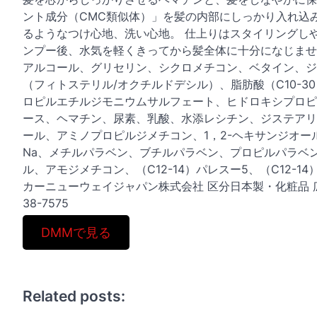
ント成分（CMC類似体）」を髪の内部にしっかり入れ込
るようなつけ心地、洗い心地。 仕上りはスタイリングし
ンプー後、水気を軽くきってから髪全体に十分になじませ
アルコール、グリセリン、シクロメチコン、ベタイン、ジ
（フィトステリル/オクチルドデシル）、脂肪酸（C10-3
ロピルエチルジモニウムサルフェート、ヒドロキシプロピ
ース、ヘマチン、尿素、乳酸、水添レシチン、ジステアリ
ール、アミノプロピルジメチコン、1，2-ヘキサンジオー
Na、メチルパラベン、ブチルパラベン、プロピルパラベ
ル、アモジメチコン、（C12-14）パレスー5、（C12-14）
カーニューウェイジャパン株式会社 区分日本製・化粧品 広告
38-7575
DMMで見る
Related posts: