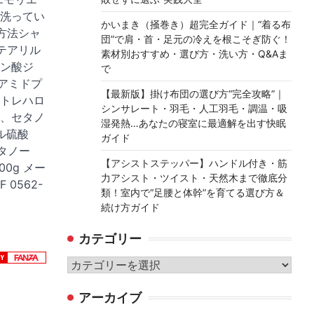
で洗ってい
かいまき（掻巻き）超完全ガイド｜“着る布
方法シャ
団”で肩・首・足元の冷えを根こそぎ防ぐ！
テアリル
素材別おすすめ・選び方・洗い方・Q&Aま
ン酸ジ
で
）アミドプ
【最新版】掛け布団の選び方“完全攻略”｜
トレハロ
シンサレート・羽毛・人工羽毛・調温・吸
、セタノ
湿発熱…あなたの寝室に最適解を出す快眠
ル硫酸
ガイド
タノー
【アシストステッパー】ハンドル付き・筋
00g メー
力アシスト・ツイスト・天然木まで徹底分
0562-
類！室内で“足腰と体幹”を育てる選び方＆
続け方ガイド
カテゴリー
カ
テ
アーカイブ
ゴ