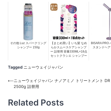
その他 Luz スパークリング
【まとめ買い】いち髪 なめ
BISARA PR
シャンプー 150g
らかスムースケアシャンプ
スタンドヘア
ー 詰替用 容量330ML×18点
セットクラシエ シャンプー
Tagged
ニューウェイジャパン
投
⟵
ニューウェイジャパン ナノアミノ トリートメント DR
2500g 詰替用
稿
ナ
Related Posts
ビ