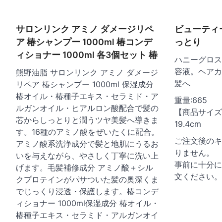
ゲ
ー
サロンリンク アミノ ダメージリペ
ビューティ
シ
ア 椿シャンプー 1000ml 椿コンデ
っとり
ョ
ィショナー 1000ml 各3個セット 椿
ハニーグロス
ン
容液。ヘアカ
熊野油脂 サロンリンク アミノ ダメージ
髪へ
リペア 椿シャンプー 1000ml 保湿成分
椿オイル・椿種子エキス・セラミド・ア
重量:665
ルガンオイル・ヒアルロン酸配合で髪の
【商品サイズ】
芯からしっとりと潤うツヤ美髪へ導きま
19.4cm
す。16種のアミノ酸をぜいたくに配合。
ご注文後のキ
アミノ酸系洗浄成分で髪と地肌にうるお
りません。
いを与えながら、やさしく丁寧に洗い上
事前に十分に
げます。毛髪補修成分 アミノ酸＋シル
文ください。
クプロテインがパサついた髪の奥深くま
でじっくり浸透・保護します。椿コンデ
ィショナー 1000ml保湿成分 椿オイル・
椿種子エキス・セラミド・アルガンオイ