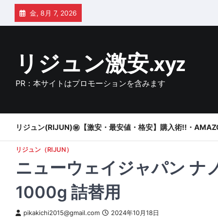
Skip
金, 8月 7, 2026
to
content
リジュン激安.xyz
PR：本サイトはプロモーションを含みます
リジュン(RIJUN)㊙【激安・最安値・格安】購入術!!・AMAZ
リジュン（RIJUN）
ニューウェイジャパン ナノ
1000g 詰替用
pikakichi2015@gmail.com
2024年10月18日