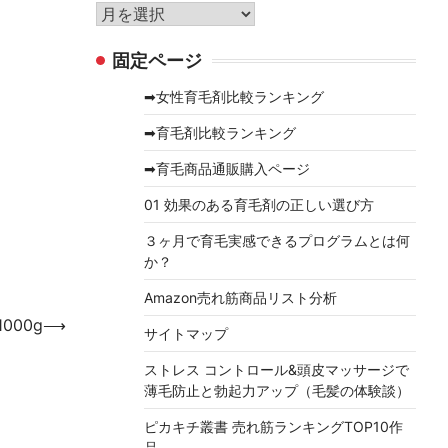
リ
ア
ー
ー
固定ページ
カ
イ
➡女性育毛剤比較ランキング
ブ
➡育毛剤比較ランキング
➡育毛商品通販購入ページ
01 効果のある育毛剤の正しい選び方
３ヶ月で育毛実感できるプログラムとは何
か？
Amazon売れ筋商品リスト分析
000g
⟶
サイトマップ
ストレス コントロール&頭皮マッサージで
薄毛防止と勃起力アップ（毛髪の体験談）
ピカキチ叢書 売れ筋ランキングTOP10作
品