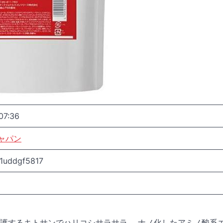
07:36
ャパン
1uddgf5817
護するキトサンでハリコシサラサラ。 ナノ化したアミノ酸系