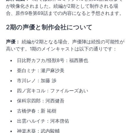
が映像化されました。続編が2期として制作される場
合、原作9巻第69話までの内容になると予想されます。
2期の声優と制作会社について
声優：
続編が2期となる場合、声優陣は続投の可能性が
高いです。1期のメインキャストは以下の通りです：
日比野カフカ/怪獣8号：福西勝也
亜白ミナ：瀬戸麻沙美
市川レノ：加藤 渉
四ノ宮キコル：ファイルーズあい
保科宗四郎：河西健吾
古橋伊春：新 祐樹
出雲ハルイチ：河本啓佑
神楽木葵：武内駿輔