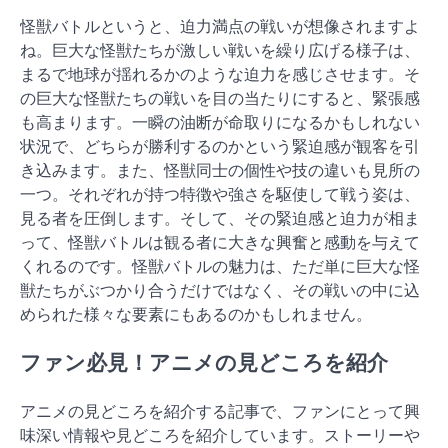
怪獣バトルというと、迫力満点の戦いが想像されますよ
ね。巨大な怪獣たちが激しい戦いを繰り広げる様子は、
まるで地球が揺れるかのような迫力を感じさせます。そ
の巨大な怪獣たちの戦いを目の当たりにすると、緊張感
も高まります。一瞬の油断が命取りになるかもしれない
状況で、どちらが勝利するのかという緊迫感が観客を引
き込みます。また、怪獣同士の個性や技の違いも見所の
一つ。それぞれが持つ特徴や強さを駆使して戦う姿は、
見る者を圧倒します。そして、その緊迫感と迫力が相ま
って、怪獣バトルは観る者に大きな興奮と感動を与えて
くれるのです。怪獣バトルの魅力は、ただ単に巨大な怪
獣たちがぶつかり合うだけではなく、その戦いの中に込
められた様々な要素にもあるのかもしれません。
ファン必見！アニメの見どころを紹介
アニメの見どころを紹介する記事で、ファンにとって興
味深い情報や見どころを紹介しています。ストーリーや