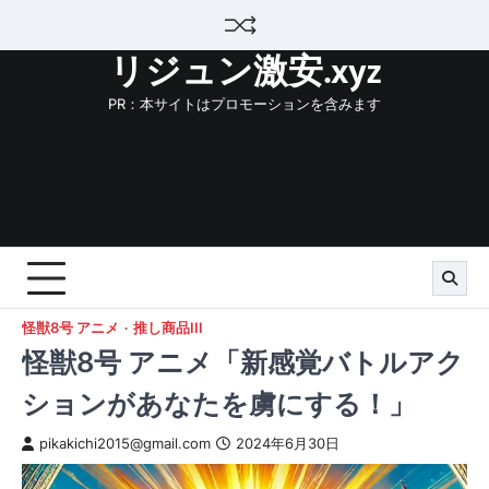
Skip
to
リジュン激安.xyz
content
PR：本サイトはプロモーションを含みます
怪獣8号 アニメ
推し商品III
怪獣8号 アニメ「新感覚バトルアク
ションがあなたを虜にする！」
pikakichi2015@gmail.com
2024年6月30日