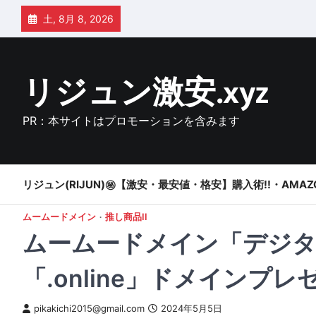
Skip
土, 8月 8, 2026
to
content
リジュン激安.xyz
PR：本サイトはプロモーションを含みます
リジュン(RIJUN)㊙【激安・最安値・格安】購入術!!・AMAZ
ムームードメイン
推し商品II
ムームードメイン「デジタ
「.online」ドメインプ
pikakichi2015@gmail.com
2024年5月5日