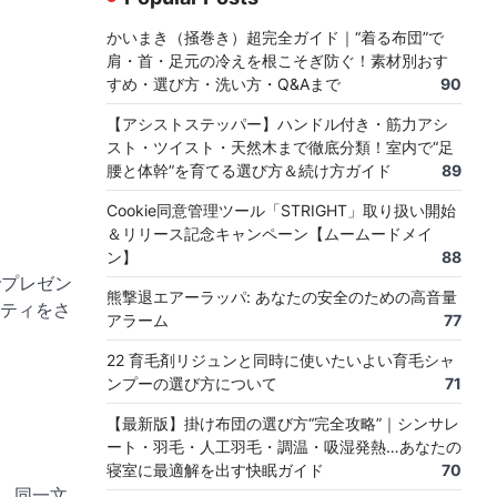
かいまき（掻巻き）超完全ガイド｜“着る布団”で
肩・首・足元の冷えを根こそぎ防ぐ！素材別おす
すめ・選び方・洗い方・Q&Aまで
90
【アシストステッパー】ハンドル付き・筋力アシ
スト・ツイスト・天然木まで徹底分類！室内で“足
腰と体幹”を育てる選び方＆続け方ガイド
89
Cookie同意管理ツール「STRIGHT」取り扱い開始
＆リリース記念キャンペーン【ムームードメイ
ン】
88
でプレゼン
熊撃退エアーラッパ: あなたの安全のための高音量
ティをさ
アラーム
77
22 育毛剤リジュンと同時に使いたいよい育毛シャ
ンプーの選び方について
71
【最新版】掛け布団の選び方“完全攻略”｜シンサレ
ート・羽毛・人工羽毛・調温・吸湿発熱…あなたの
寝室に最適解を出す快眠ガイド
70
し、同一文