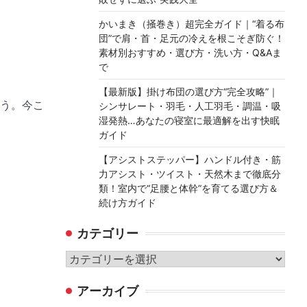
かいまき（掻巻き）超完全ガイド｜“着る布
団”で肩・首・足元の冷えを根こそぎ防ぐ！
素材別おすすめ・選び方・洗い方・Q&Aま
で
【最新版】掛け布団の選び方“完全攻略”｜
う。今こ
シンサレート・羽毛・人工羽毛・調温・吸
湿発熱…あなたの寝室に最適解を出す快眠
ガイド
【アシストステッパー】ハンドル付き・筋
力アシスト・ツイスト・天然木まで徹底分
類！室内で“足腰と体幹”を育てる選び方＆
続け方ガイド
カテゴリー
カ
テ
アーカイブ
ゴ