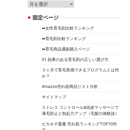
リ
ア
ー
ー
固定ページ
カ
イ
➡女性育毛剤比較ランキング
ブ
➡育毛剤比較ランキング
➡育毛商品通販購入ページ
01 効果のある育毛剤の正しい選び方
３ヶ月で育毛実感できるプログラムとは何
か？
Amazon売れ筋商品リスト分析
サイトマップ
ストレス コントロール&頭皮マッサージで
薄毛防止と勃起力アップ（毛髪の体験談）
ピカキチ叢書 売れ筋ランキングTOP10作
品