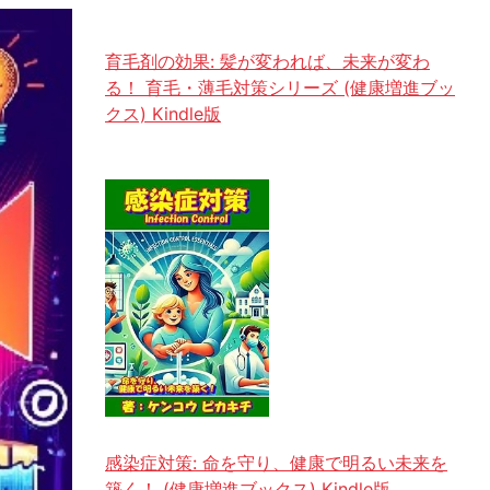
育毛剤の効果: 髪が変われば、未来が変わ
る！ 育毛・薄毛対策シリーズ (健康増進ブッ
クス) Kindle版
感染症対策: 命を守り、健康で明るい未来を
築く！ (健康増進ブックス) Kindle版