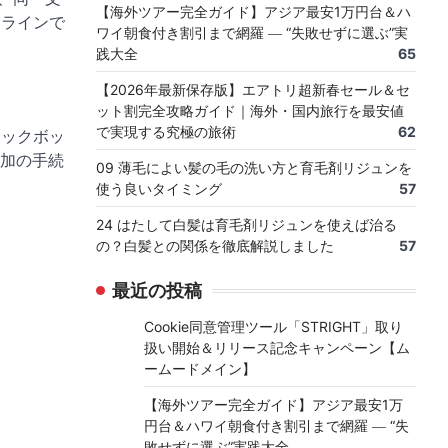
【海外ツアー完全ガイド】アジア最安1万円台＆ハ
ンラインで
ワイ朝食付き割引まで網羅 ― “失敗せずに選ぶ”実
践大全
65
【2026年最新保存版】エアトリ超新春セール＆セ
ット割完全攻略ガイド｜海外・国内旅行を最安値
で実現する究極の旅術
62
ェックボッ
加の手続
09 薄毛によい髪の毛の洗い方と育毛剤リジュンを
使う良いタイミング
57
24 はたして白髪は育毛剤リジュンを使えば治る
の？白髪との関係を徹底解説しました
57
最近の投稿
Cookie同意管理ツール「STRIGHT」取り
扱い開始＆リリース記念キャンペーン【ム
ームードメイン】
【海外ツアー完全ガイド】アジア最安1万
円台＆ハワイ朝食付き割引まで網羅 ― “失
敗せずに選ぶ”実践大全