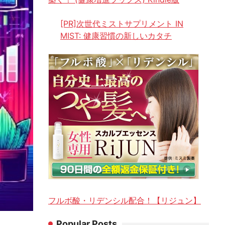
[PR]次世代ミストサプリメント IN
MIST: 健康習慣の新しいカタチ
フルボ酸・リデンシル配合！【リジュン】
Popular Posts