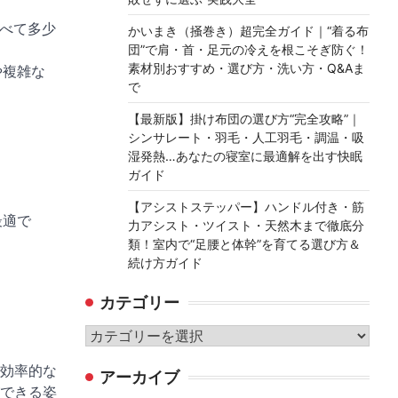
比べて多少
かいまき（掻巻き）超完全ガイド｜“着る布
団”で肩・首・足元の冷えを根こそぎ防ぐ！
素材別おすすめ・選び方・洗い方・Q&Aま
や複雑な
で
【最新版】掛け布団の選び方“完全攻略”｜
シンサレート・羽毛・人工羽毛・調温・吸
湿発熱…あなたの寝室に最適解を出す快眠
ガイド
【アシストステッパー】ハンドル付き・筋
最適で
力アシスト・ツイスト・天然木まで徹底分
類！室内で“足腰と体幹”を育てる選び方＆
続け方ガイド
カテゴリー
カ
テ
効率的な
アーカイブ
ゴ
できる姿