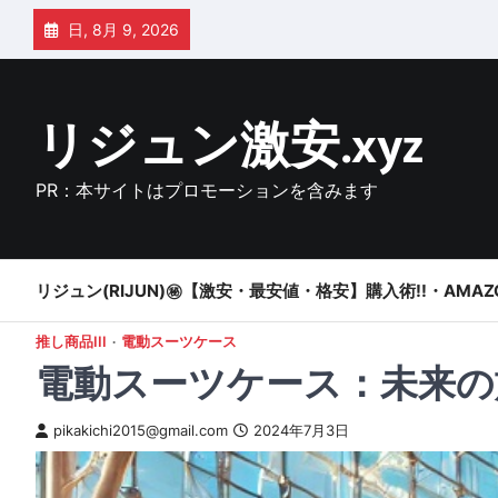
Skip
日, 8月 9, 2026
to
content
リジュン激安.xyz
PR：本サイトはプロモーションを含みます
リジュン(RIJUN)㊙【激安・最安値・格安】購入術!!・AMAZ
推し商品III
電動スーツケース
電動スーツケース：未来の
pikakichi2015@gmail.com
2024年7月3日