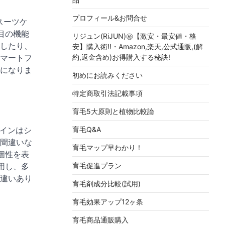
プロフィール&お問合せ
スーツケ
目の機能
リジュン(RiJUN)㊙【激安・最安値・格
したり、
安】購入術!!・Amazon,楽天,公式通販,(解
マートフ
約,返金含め)お得購入する秘訣!
になりま
初めにお読みください
特定商取引法記載事項
育毛5大原則と植物比較論
ザインはシ
育毛Q&A
間違いな
育毛マップ早わかり！
個性を表
用し、多
育毛促進プラン
違いあり
育毛剤成分比較(試用)
育毛効果アップ12ヶ条
育毛商品通販購入