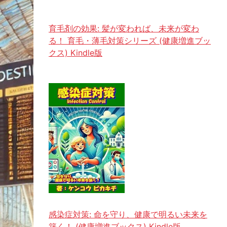
育毛剤の効果: 髪が変われば、未来が変わ
る！ 育毛・薄毛対策シリーズ (健康増進ブッ
クス) Kindle版
感染症対策: 命を守り、健康で明るい未来を
築く！ (健康増進ブックス) Kindle版