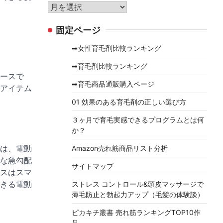
リ
ア
ー
ー
固定ページ
カ
イ
➡女性育毛剤比較ランキング
ブ
➡育毛剤比較ランキング
ースで
➡育毛商品通販購入ページ
アイテム
01 効果のある育毛剤の正しい選び方
３ヶ月で育毛実感できるプログラムとは何
か？
は、電動
Amazon売れ筋商品リスト分析
な急勾配
サイトマップ
スはスマ
きる電動
ストレス コントロール&頭皮マッサージで
薄毛防止と勃起力アップ（毛髪の体験談）
ピカキチ叢書 売れ筋ランキングTOP10作
品