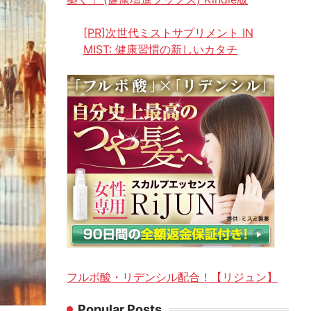
[PR]次世代ミストサプリメント IN
MIST: 健康習慣の新しいカタチ
フルボ酸・リデンシル配合！【リジュン】
Popular Posts