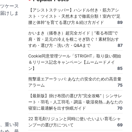
ツケース
【アシストステッパー】ハンドル付き・筋力アシ
届けしま
スト・ツイスト・天然木まで徹底分類！室内で“足
腰と体幹”を育てる選び方＆続け方ガイド
89
かいまき（掻巻き）超完全ガイド｜“着る布団”で
肩・首・足元の冷えを根こそぎ防ぐ！素材別おす
すめ・選び方・洗い方・Q&Aまで
87
Cookie同意管理ツール「STRIGHT」取り扱い開始
＆リリース記念キャンペーン【ムームードメイ
ン】
85
熊撃退エアーラッパ: あなたの安全のための高音量
アラーム
75
【最新版】掛け布団の選び方“完全攻略”｜シンサレ
ート・羽毛・人工羽毛・調温・吸湿発熱…あなたの
寝室に最適解を出す快眠ガイド
70
22 育毛剤リジュンと同時に使いたいよい育毛シャ
、重い荷
ンプーの選び方について
69
ため、最