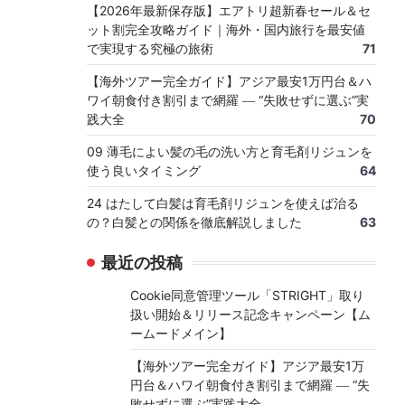
【2026年最新保存版】エアトリ超新春セール＆セ
ット割完全攻略ガイド｜海外・国内旅行を最安値
で実現する究極の旅術
71
【海外ツアー完全ガイド】アジア最安1万円台＆ハ
ワイ朝食付き割引まで網羅 ― “失敗せずに選ぶ”実
践大全
70
09 薄毛によい髪の毛の洗い方と育毛剤リジュンを
使う良いタイミング
64
24 はたして白髪は育毛剤リジュンを使えば治る
の？白髪との関係を徹底解説しました
63
最近の投稿
Cookie同意管理ツール「STRIGHT」取り
扱い開始＆リリース記念キャンペーン【ム
ームードメイン】
【海外ツアー完全ガイド】アジア最安1万
円台＆ハワイ朝食付き割引まで網羅 ― “失
敗せずに選ぶ”実践大全