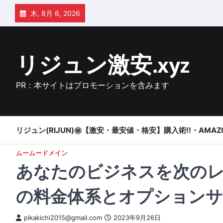
Skip
木, 8月 6, 2026
to
content
リジュン激安.xyz
PR：本サイトはプロモーションを含みます
リジュン(RIJUN)㊙【激安・最安値・格安】購入術!!・AMAZ
ムームードメイン
あなたのビジネスを次の
の料金体系とオプションサ
pikakichi2015@gmail.com
2023年9月26日