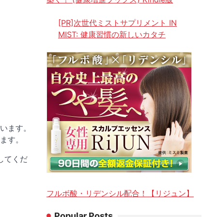
[PR]次世代ミストサプリメント IN
MIST: 健康習慣の新しいカタチ
います。
ます。
してくだ
フルボ酸・リデンシル配合！【リジュン】
Popular Posts