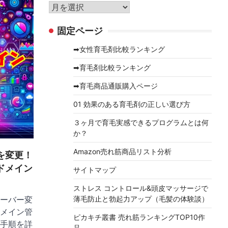
リ
ア
ー
ー
固定ページ
カ
イ
➡女性育毛剤比較ランキング
ブ
➡育毛剤比較ランキング
➡育毛商品通販購入ページ
01 効果のある育毛剤の正しい選び方
３ヶ月で育毛実感できるプログラムとは何
か？
Amazon売れ筋商品リスト分析
を変更！
ドメイン
サイトマップ
ストレス コントロール&頭皮マッサージで
ーバー変
薄毛防止と勃起力アップ（毛髪の体験談）
メイン管
ピカキチ叢書 売れ筋ランキングTOP10作
手順を詳
品