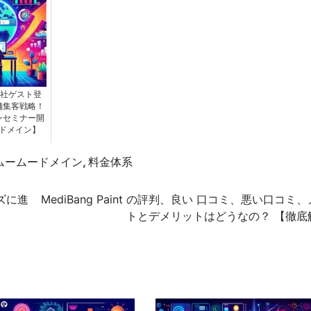
ー社ゲスト登
舗集客戦略！
ンセミナー開
ドメイン】
ムームードメイン
,
料金体系
ズに進
MediBang Paint の評判、良い 口コミ、悪い口コミ
トとデメリットはどうなの？ 【徹底