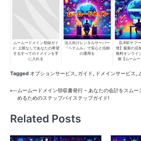
ムームードメイン登録ガイ
法人向けレンタルサーバー
【LINEヤフ
ド: 上限なしであなたの希望
『ヘテムル』で安心と信頼
壇】最新の店
するすべてのドメインを手
の運用を
無料オンライ
に入れる
催【ムームー
Tagged
オプションサービス
,
ガイド
,
ドメインサービス
,
投
⟵
ムームードメイン領収書発行 – あなたの会計をスムー
めるためのステップバイステップガイド!
稿
ナ
Related Posts
ビ
ゲ
ー