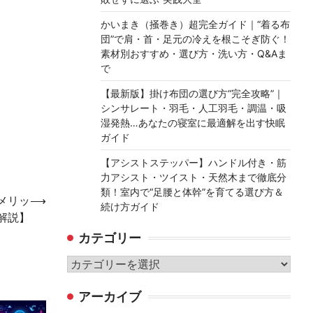
かいまき（掻巻き）超完全ガイド｜“着る布
団”で肩・首・足元の冷えを根こそぎ防ぐ！
素材別おすすめ・選び方・洗い方・Q&Aま
で
【最新版】掛け布団の選び方“完全攻略”｜
シンサレート・羽毛・人工羽毛・調温・吸
湿発熱…あなたの寝室に最適解を出す快眠
ガイド
【アシストステッパー】ハンドル付き・筋
力アシスト・ツイスト・天然木まで徹底分
類！室内で“足腰と体幹”を育てる選び方＆
、メリッ
⟶
続け方ガイド
解説】
カテゴリー
カ
テ
アーカイブ
ゴ