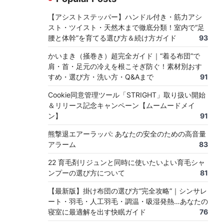
【アシストステッパー】ハンドル付き・筋力アシ
スト・ツイスト・天然木まで徹底分類！室内で“足
腰と体幹”を育てる選び方＆続け方ガイド
93
かいまき（掻巻き）超完全ガイド｜“着る布団”で
肩・首・足元の冷えを根こそぎ防ぐ！素材別おす
すめ・選び方・洗い方・Q&Aまで
91
Cookie同意管理ツール「STRIGHT」取り扱い開始
＆リリース記念キャンペーン【ムームードメイ
ン】
91
熊撃退エアーラッパ: あなたの安全のための高音量
アラーム
83
22 育毛剤リジュンと同時に使いたいよい育毛シャ
ンプーの選び方について
81
【最新版】掛け布団の選び方“完全攻略”｜シンサレ
ート・羽毛・人工羽毛・調温・吸湿発熱…あなたの
寝室に最適解を出す快眠ガイド
76