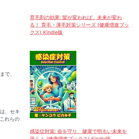
育毛剤の効果: 髪が変われば、未来が変わ
る！ 育毛・薄毛対策シリーズ (健康増進ブッ
クス) Kindle版
まで、
は、セキ
。これらの
感染症対策: 命を守り、健康で明るい未来を
築く！ (健康増進ブックス) Kindle版