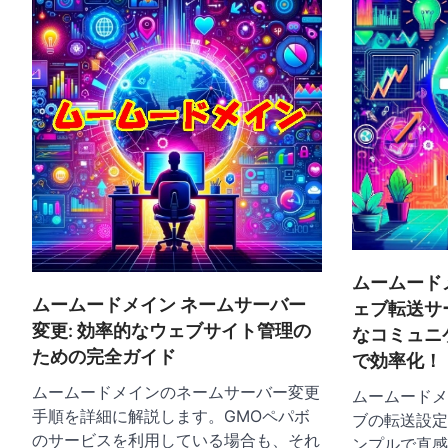
シ
ョ
ン
ムームード
ムームードメイン ネームサーバー
ェブ転送サ
変更: 効率的なウェブサイト管理の
なコミュニ
ための完全ガイド
で効率化！
ムームードメインのネームサーバー変更
ムームードメ
手順を詳細に解説します。GMOペパボ
ブの転送設定
のサービスを利用している場合も、それ
ンプルで直感