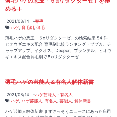
薄毛ハゲの悪玉「５αリダクターゼ」を極
める！
2021/08/14
–
育毛
ハゲ
,
育毛剤
,
薄毛
薄毛ハゲの悪玉「５αリダクターゼ」の検索結果 54 件
ヒオウギエキス配合 育毛剤比較ランキング・ブブカ、チ
ャップアップ、イクオス、Deeper、プランテル、ヒオウ
ギエキス配合育毛剤で５αリダクターゼ …
薄毛ハゲの芸能人＆有名人解体新書
2021/08/14
–
ハゲ芸能人・有名人
ハゲ
,
ハゲ芸能人
,
有名人
,
芸能人
,
解体新書
ハゲ芸能人解体新書 まずさっそくニュースにあった庄司