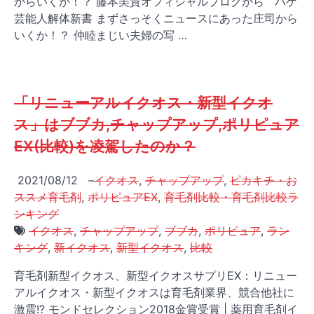
からいくか！？ 藤本美貴オフィシャルブログから ハゲ
芸能人解体新書 まずさっそくニュースにあった庄司から
いくか！？ 仲睦まじい夫婦の写 …
「リニューアルイクオス・新型イクオ
ス」はブブカ,チャップアップ,ポリピュア
EX(比較)を凌駕したのか？
2021/08/12
–
イクオス
,
チャップアップ
,
ピカキチ・お
ススメ育毛剤
,
ポリピュアEX
,
育毛剤比較・育毛剤比較ラ
ンキング
イクオス
,
チャップアップ
,
ブブカ
,
ポリピュア
,
ラン
キング
,
新イクオス
,
新型イクオス
,
比較
育毛剤新型イクオス、新型イクオスサプリEX：リニュー
アルイクオス・新型イクオスは育毛剤業界、競合他社に
激震!? モンドセレクション2018金賞受賞 | 薬用育毛剤イ