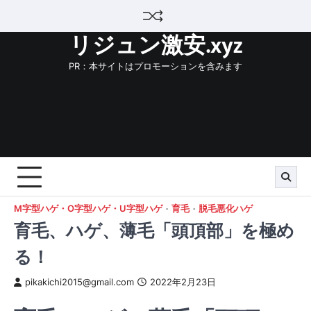
Skip
to
リジュン激安.xyz
content
PR：本サイトはプロモーションを含みます
M字型ハゲ・O字型ハゲ・U字型ハゲ
育毛
脱毛悪化ハゲ
育毛、ハゲ、薄毛「頭頂部」を極め
る！
pikakichi2015@gmail.com
2022年2月23日