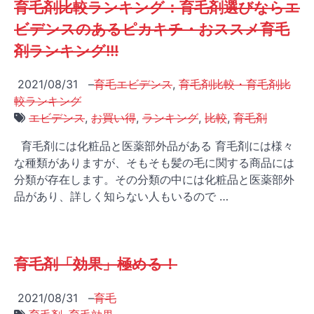
育毛剤比較ランキング：育毛剤選びならエ
ビデンスのあるピカキチ・おススメ育毛
剤ランキング!!!
2021/08/31
–
育毛エビデンス
,
育毛剤比較・育毛剤比
較ランキング
エビデンス
,
お買い得
,
ランキング
,
比較
,
育毛剤
育毛剤には化粧品と医薬部外品がある 育毛剤には様々
な種類がありますが、そもそも髪の毛に関する商品には
分類が存在します。その分類の中には化粧品と医薬部外
品があり、詳しく知らない人もいるので …
育毛剤「効果」極める！
2021/08/31
–
育毛