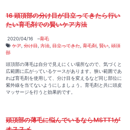
16 頭頂部の分け目が目立ってきたら行い
たい育毛剤での賢いケア方法
2020/04/16
–
育毛
ケア
,
分け目
,
方法
,
目立ってきた
,
育毛剤
,
賢い
,
頭頂
部
頭頂部の薄毛は自分で見えにくい場所なので、気づくと
広範囲に広がっているケースがあります。狭い範囲であ
れば育毛剤を使用して、分け目を変えるなど同じ部位に
紫外線を当てないようにしましょう。育毛剤と共に頭皮
マッサージを行うと効果的です。
頭頂部の薄毛に悩んでいるならMSTT1が
オススメ