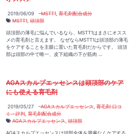
2019/06/09
–
MSTT1
,
育毛剤配合成分
MSTT1
,
頭頂部
頭頂部の薄毛に悩んでいるなら、MSTT1はまさにオスス
メの育毛剤と言えます。 なぜならMSTT1は頭頂部の薄毛
をケアすることを主眼に置いた育毛剤だからです。 頭頂
部は頭部の中で唯一、皮下組織の下が筋肉 …
AGAスカルプエッセンスは頭頂部のケア
にも使える育毛剤
2019/05/27
–
AGAスカルプエッセンス
,
育毛剤 口コ
ミ・評判
,
育毛剤配合成分
AGAスカルプエッセンス
,
頭頂部
AGAスカルプエッセンスは頭部全体を満遍なくケアする