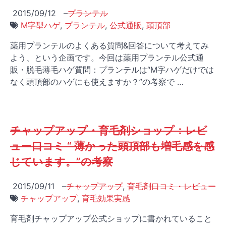
2015/09/12
–
プランテル
M字型ハゲ
,
プランテル
,
公式通販
,
頭頂部
薬用プランテルのよくある質問&回答について考えてみ
よう、という企画です。今回は薬用プランテル公式通
販・脱毛薄毛ハゲ質問：プランテルは“M字ハゲだけでは
なく頭頂部のハゲにも使えますか？”の考察で …
チャップアップ・育毛剤ショップ：レビ
ュー口コミ “ 薄かった頭頂部も増毛感を感
じています。”の考察
2015/09/11
–
チャップアップ
,
育毛剤口コミ・レビュー
チャップアップ
,
育毛効果実感
育毛剤チャップアップ公式ショップに書かれていること