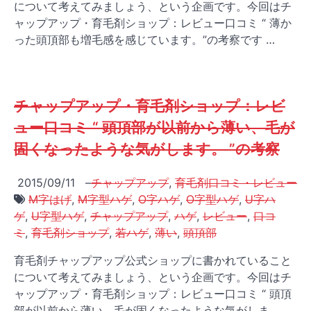
について考えてみましょう、という企画です。今回はチ
ャップアップ・育毛剤ショップ：レビュー口コミ “ 薄か
った頭頂部も増毛感を感じています。”の考察です …
チャップアップ・育毛剤ショップ：レビ
ュー口コミ “ 頭頂部が以前から薄い、毛が
固くなったような気がします。 ”の考察
2015/09/11
–
チャップアップ
,
育毛剤口コミ・レビュー
M字はげ
,
M字型ハゲ
,
O字ハゲ
,
O字型ハゲ
,
U字ハ
ゲ
,
U字型ハゲ
,
チャップアップ
,
ハゲ
,
レビュー
,
口コ
ミ
,
育毛剤ショップ
,
若ハゲ
,
薄い
,
頭頂部
育毛剤チャップアップ公式ショップに書かれていること
について考えてみましょう、という企画です。今回はチ
ャップアップ・育毛剤ショップ：レビュー口コミ “ 頭頂
部が以前から薄い、毛が固くなったような気がしま …