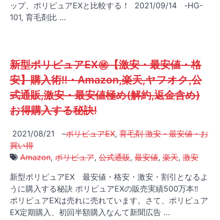
ップ、ポリピュアEXと比較する！ 2021/09/14 -HG-
101, 育毛剤比 …
新型ポリピュアEX㊙【激安・最安値・格
安】購入術!!・Amazon,楽天,ヤフオク,公
式通販,激安・最安値極め(解約,返金含め)
お得購入する秘訣!
2021/08/21
–
ポリピュアEX
,
育毛剤 激安・最安値・お
買い得
Amazon
,
ポリピュア
,
公式通販
,
最安値
,
楽天
,
激安
新型ポリピュアEX 最安値・格安・激安・割引となるよ
うに購入する秘訣 ポリピュアEXの販売実績500万本‼
ポリピュアEXは売れに売れています。さて、ポリピュア
EX定期購入、初回半額購入なんて新聞広告 …