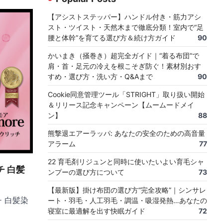
【アシストステッパー】ハンドル付き・筋力アシ
スト・ツイスト・天然木まで徹底分類！室内で“足
腰と体幹”を育てる選び方＆続け方ガイド
90
かいまき（掻巻き）超完全ガイド｜“着る布団”で
肩・首・足元の冷えを根こそぎ防ぐ！素材別おす
すめ・選び方・洗い方・Q&Aまで
90
Cookie同意管理ツール「STRIGHT」取り扱い開始
＆リリース記念キャンペーン【ムームードメイ
ン】
88
熊撃退エアーラッパ: あなたの安全のための高音量
アラーム
77
22 育毛剤リジュンと同時に使いたいよい育毛シャ
 白髪
ンプーの選び方について
73
【最新版】掛け布団の選び方“完全攻略”｜シンサレ
チ 白髪染
ート・羽毛・人工羽毛・調温・吸湿発熱…あなたの
寝室に最適解を出す快眠ガイド
72