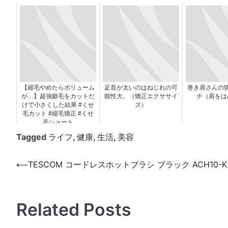
【縮毛やめたらボリューム
足首が太いのはねじれの可
巻き肩さんの
が…】超強癖毛をカットだ
能性大。（矯正エクササイ
チ（肩をは
けで小さくした結果 #くせ
ズ）
毛カット #縮毛矯正 #くせ
毛ショート
Tagged
ライフ
,
健康
,
生活
,
美容
投
⟵
TESCOM コードレスホットブラシ ブラック ACH10-K
稿
ナ
Related Posts
ビ