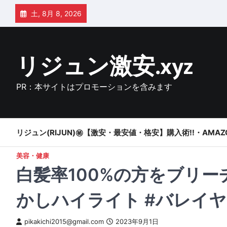
Skip
土, 8月 8, 2026
to
content
リジュン激安.xyz
PR：本サイトはプロモーションを含みます
リジュン(RIJUN)㊙【激安・最安値・格安】購入術!!・AMAZ
美容・健康
白髪率100%の方をブリー
かしハイライト #バレイヤ
pikakichi2015@gmail.com
2023年9月1日