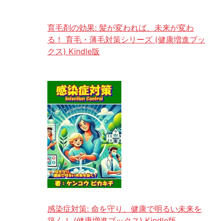
育毛剤の効果: 髪が変われば、未来が変わ
る！ 育毛・薄毛対策シリーズ (健康増進ブッ
クス) Kindle版
感染症対策: 命を守り、健康で明るい未来を
築く！ (健康増進ブックス) Kindle版