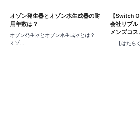
ゲ
ー
オゾン発生器とオゾン水生成器の耐
【Switc
シ
用年数は？
会社リブル
ョ
メンズコス
オゾン発生器とオゾン水生成器とは？
ン
オゾ…
【はたらく