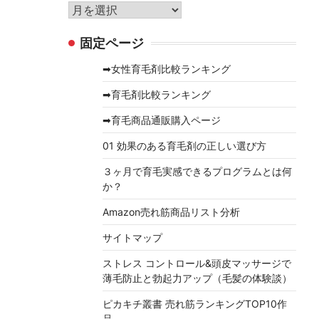
リ
ア
ー
ー
固定ページ
カ
イ
➡女性育毛剤比較ランキング
ブ
➡育毛剤比較ランキング
➡育毛商品通販購入ページ
01 効果のある育毛剤の正しい選び方
３ヶ月で育毛実感できるプログラムとは何
か？
Amazon売れ筋商品リスト分析
サイトマップ
ストレス コントロール&頭皮マッサージで
薄毛防止と勃起力アップ（毛髪の体験談）
ピカキチ叢書 売れ筋ランキングTOP10作
品