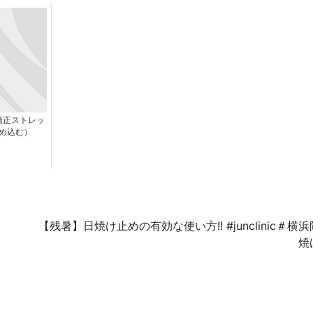
矯正ストレッ
め込む）
【残暑】日焼け止めの有効な使い方!! #junclinic＃横
焼