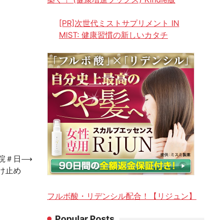
[PR]次世代ミストサプリメント IN
MIST: 健康習慣の新しいカタチ
浜院＃日
⟶
け止め
フルボ酸・リデンシル配合！【リジュン】
Popular Posts