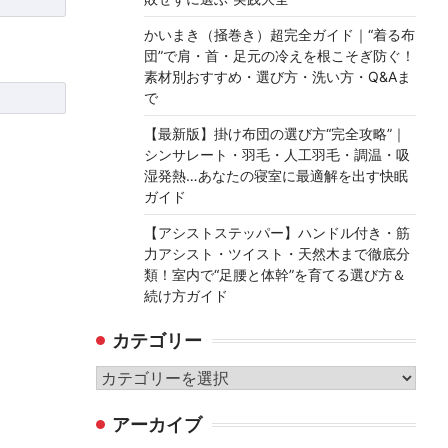
かいまき（掻巻き）超完全ガイド｜“着る布
団”で肩・首・足元の冷えを根こそぎ防ぐ！
素材別おすすめ・選び方・洗い方・Q&Aま
で
【最新版】掛け布団の選び方“完全攻略”｜
シンサレート・羽毛・人工羽毛・調温・吸
湿発熱…あなたの寝室に最適解を出す快眠
ガイド
【アシストステッパー】ハンドル付き・筋
力アシスト・ツイスト・天然木まで徹底分
類！室内で“足腰と体幹”を育てる選び方＆
続け方ガイド
カテゴリー
カ
テ
アーカイブ
ゴ