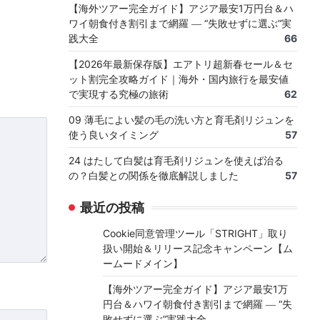
【海外ツアー完全ガイド】アジア最安1万円台＆ハ
ワイ朝食付き割引まで網羅 ― “失敗せずに選ぶ”実
践大全
66
【2026年最新保存版】エアトリ超新春セール＆セ
ット割完全攻略ガイド｜海外・国内旅行を最安値
で実現する究極の旅術
62
09 薄毛によい髪の毛の洗い方と育毛剤リジュンを
使う良いタイミング
57
24 はたして白髪は育毛剤リジュンを使えば治る
の？白髪との関係を徹底解説しました
57
最近の投稿
Cookie同意管理ツール「STRIGHT」取り
扱い開始＆リリース記念キャンペーン【ム
ームードメイン】
【海外ツアー完全ガイド】アジア最安1万
円台＆ハワイ朝食付き割引まで網羅 ― “失
敗せずに選ぶ”実践大全