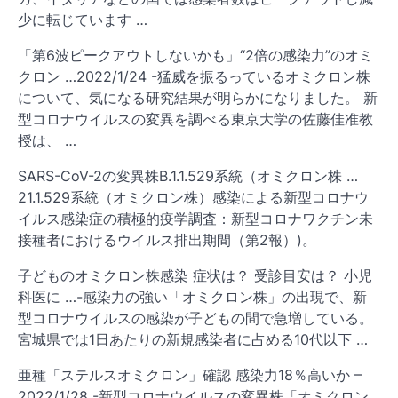
少に転じています …
「第6波ピークアウトしないかも」“2倍の感染力”のオミ
クロン …2022/1/24 -猛威を振るっているオミクロン株
について、気になる研究結果が明らかになりました。 新
型コロナウイルスの変異を調べる東京大学の佐藤佳准教
授は、 …
SARS-CoV-2の変異株B.1.1.529系統（オミクロン株 …
21.1.529系統（オミクロン株）感染による新型コロナウ
イルス感染症の積極的疫学調査：新型コロナワクチン未
接種者におけるウイルス排出期間（第2報）)。
子どものオミクロン株感染 症状は？ 受診目安は？ 小児
科医に …-感染力の強い「オミクロン株」の出現で、新
型コロナウイルスの感染が子どもの間で急増している。
宮城県では1日あたりの新規感染者に占める10代以下 …
亜種「ステルスオミクロン」確認 感染力18％高いか –
2022/1/28 -新型コロナウイルスの変異株「オミクロン