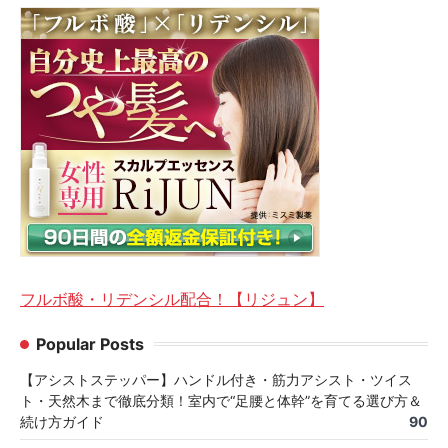
フルボ酸・リデンシル配合！【リジュン】
Popular Posts
【アシストステッパー】ハンドル付き・筋力アシスト・ツイス
ト・天然木まで徹底分類！室内で“足腰と体幹”を育てる選び方＆
続け方ガイド
90