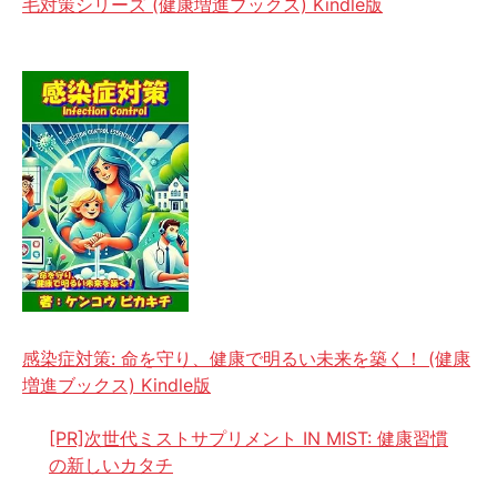
毛対策シリーズ (健康増進ブックス) Kindle版
感染症対策: 命を守り、健康で明るい未来を築く！ (健康
増進ブックス) Kindle版
[PR]次世代ミストサプリメント IN MIST: 健康習慣
の新しいカタチ