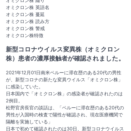
オミクロン株 綴り
オミクロン株 英語名
オミクロン株 蔓延
オミクロン株 読み方
オミクロン株 警戒
オミクロン株特徴
新型コロナウイルス変異株（オミクロン
株）患者の濃厚接触者が確認されました。
2021年12月01日南米ペルーに滞在歴のある20代の男性
が、新型コロナの新たな変異ウイルス「オミクロン株」
に感染していた。
日本国内で「オミクロン株」の感染者が確認されたのは
2例目。
松野官房長官の談話は、「ペルーに滞在歴のある20代の
男性が入国時の検査で陽性が確認され、現在医療機関で
隔離を実施している」
日本で初めて確認されたのは30日、新型コロナウイルス