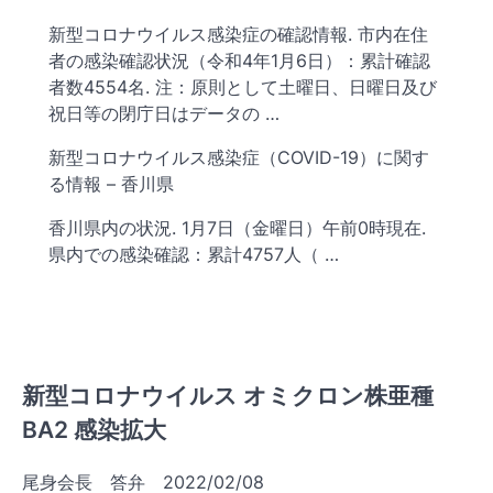
新型コロナウイルス感染症の確認情報. 市内在住
者の感染確認状況（令和4年1月6日）：累計確認
者数4554名. 注：原則として土曜日、日曜日及び
祝日等の閉庁日はデータの …
新型コロナウイルス感染症（COVID-19）に関す
る情報 – 香川県
香川県内の状況. 1月7日（金曜日）午前0時現在.
県内での感染確認：累計4757人（ …
新型コロナウイルス オミクロン株亜種
BA2 感染拡大
尾身会長 答弁 2022/02/08