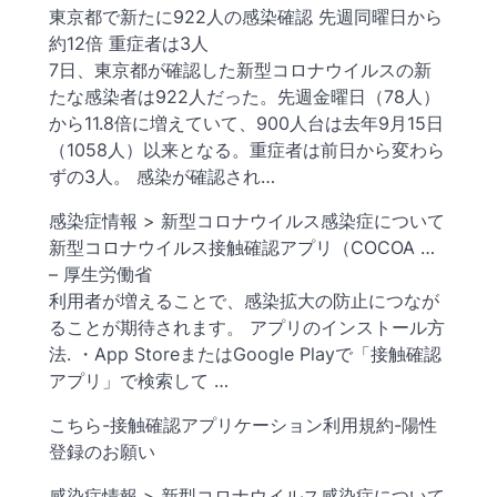
東京都で新たに922人の感染確認 先週同曜日から
約12倍 重症者は3人
7日、東京都が確認した新型コロナウイルスの新
たな感染者は922人だった。先週金曜日（78人）
から11.8倍に増えていて、900人台は去年9月15日
（1058人）以来となる。重症者は前日から変わら
ずの3人。 感染が確認され…
感染症情報 > 新型コロナウイルス感染症について
新型コロナウイルス接触確認アプリ（COCOA …
– 厚生労働省
利用者が増えることで、感染拡大の防止につなが
ることが期待されます。 アプリのインストール方
法. ・App StoreまたはGoogle Playで「接触確認
アプリ」で検索して …
こちら-接触確認アプリケーション利用規約-陽性
登録のお願い
感染症情報 > 新型コロナウイルス感染症について