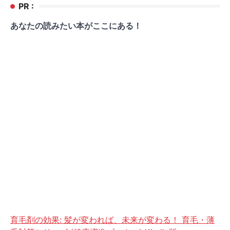
PR :
あなたの読みたい本がここにある！
育毛剤の効果: 髪が変われば、未来が変わる！ 育毛・薄