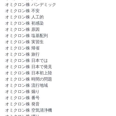
オミクロン株 パンデミック
オミクロン株 不安
オミクロン株 人工的
オミクロン株 初感染
オミクロン株 原因
オミクロン株 塩基配列
オミクロン株 実習生
オミクロン株 帰省
オミクロン株 旅行
オミクロン株 日本では
オミクロン株 日本で発見
オミクロン株 日本初上陸
オミクロン株 時間の問題
オミクロン株 流行地域
オミクロン株 煽り
オミクロン株 番号
オミクロン株 発音
オミクロン株 空気清浄機