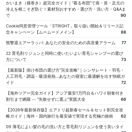
かいまき（掻巻き）超完全ガイド｜“着る布団”で肩・首・足元の
冷えを根こそぎ防ぐ！素材別おすすめ・選び方・洗い方・Q&Aま
で
90
Cookie同意管理ツール「STRIGHT」取り扱い開始＆リリース記
念キャンペーン【ムームードメイン】
88
熊撃退エアーラッパ: あなたの安全のための高音量アラーム
77
22 育毛剤リジュンと同時に使いたいよい育毛シャンプーの選び
方について
73
【最新版】掛け布団の選び方“完全攻略”｜シンサレート・羽毛・
人工羽毛・調温・吸湿発熱…あなたの寝室に最適解を出す快眠ガ
イド
72
【海外ツアー完全ガイド】アジア最安1万円台＆ハワイ朝食付き
割引まで網羅 ― “失敗せずに選ぶ”実践大全
66
【2026年最新保存版】エアトリ超新春セール＆セット割完全攻
略ガイド｜海外・国内旅行を最安値で実現する究極の旅術
62
09 薄毛によい髪の毛の洗い方と育毛剤リジュンを使う良いタイ