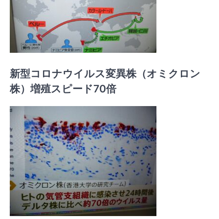
新型コロナウイルス変異株（オミクロン
株）増殖スピード70倍