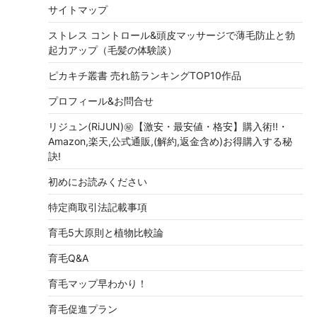
サイトマップ
ストレス コントロール&頭皮マッサージで薄毛防止と勃
起力アップ（毛髪の体験談）
ピカキチ叢書 売れ筋ランキングTOP10作品
プロフィール&お問合せ
リジュン(RiJUN)㊙【激安・最安値・格安】購入術!!・
Amazon,楽天,公式通販,(解約,返金含め)お得購入する秘
訣!
初めにお読みください
特定商取引法記載事項
育毛5大原則と植物比較論
育毛Q&A
育毛マップ早わかり！
育毛促進プラン