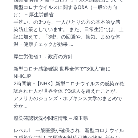
新型コロナウイルスに関するQ&A（一般の方向
け） – 厚生労働省
手洗い、の3つを、一人ひとりの方の基本的な感
染防止策としています。 また、日常生活では、上
記に加えて、「3密」の回避や、換気、まめな体
温・健康チェックが効果 …
厚生労働省１．政府の方針
新型コロナ感染確認 世界全体で“3億人”超に –
NHK.JP
2時間前 -【NHK】新型コロナウイルスの感染が確
認された人が世界全体で3億人を超えたことが、
アメリカのジョンズ・ホプキンス大学のまとめで
分か…
感染確認状況や関連情報 – 埼玉県
レベル1：一般医療が確保され、新型コロナウイル
ス感染症に対して医療が対応可能な状況. 新たな