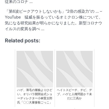
従来のコロナ …
「第6波ピークアウトしないかも」“2倍の感染力”の … –
YouTube 猛威を振るっているオミクロン株について、
気になる研究結果が明らかになりました。新型コロナウ
イルスの変異を調べ …
Related posts:
ハゲ、薄毛の揶揄よりひど
ヘイトスピーチ、チビ、デ
い、オリパラ開閉会式ショ
ブ、ハゲと人権問題か？未
ーディレクター小林賢太郎
だに三高か
氏「〇〇大量惨殺ごっこ」