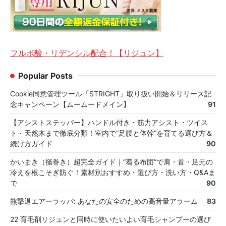
フルボ酸・リデンシル配合！【リジュン】
Popular Posts
Cookie同意管理ツール「STRIGHT」取り扱い開始＆リリース記
念キャンペーン【ムームードメイン】
91
【アシストステッパー】ハンドル付き・筋力アシスト・ツイス
ト・天然木まで徹底分類！室内で“足腰と体幹”を育てる選び方＆
続け方ガイド
90
かいまき（掻巻き）超完全ガイド｜“着る布団”で肩・首・足元の
冷えを根こそぎ防ぐ！素材別おすすめ・選び方・洗い方・Q&Aま
で
90
熊撃退エアーラッパ: あなたの安全のための高音量アラーム
83
22 育毛剤リジュンと同時に使いたいよい育毛シャンプーの選び