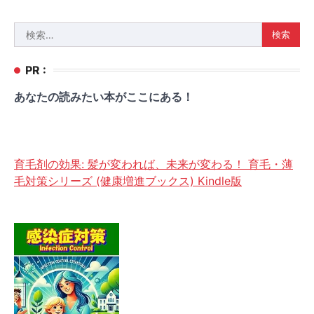
検
索:
PR :
あなたの読みたい本がここにある！
育毛剤の効果: 髪が変われば、未来が変わる！ 育毛・薄
毛対策シリーズ (健康増進ブックス) Kindle版