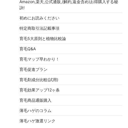
Amazon,楽天,公式通販,(解約,返金含め)お得購入する秘
訣!
初めにお読みください
特定商取引法記載事項
育毛5大原則と植物比較論
育毛Q&A
育毛マップ早わかり！
育毛促進プラン
育毛剤成分比較(試用)
育毛効果アップ12ヶ条
育毛商品通販購入
薄毛ハゲのコラム
薄毛ハゲ激選リンク