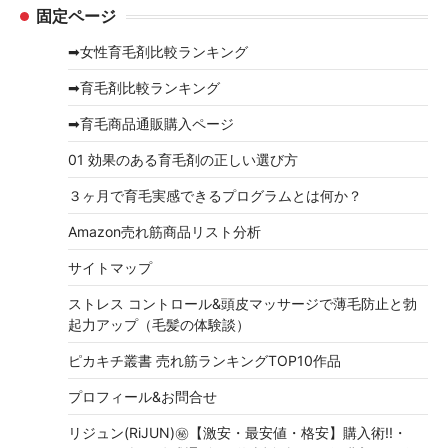
固定ページ
カ
イ
➡女性育毛剤比較ランキング
ブ
➡育毛剤比較ランキング
➡育毛商品通販購入ページ
01 効果のある育毛剤の正しい選び方
３ヶ月で育毛実感できるプログラムとは何か？
Amazon売れ筋商品リスト分析
サイトマップ
ストレス コントロール&頭皮マッサージで薄毛防止と勃
起力アップ（毛髪の体験談）
ピカキチ叢書 売れ筋ランキングTOP10作品
プロフィール&お問合せ
リジュン(RiJUN)㊙【激安・最安値・格安】購入術!!・