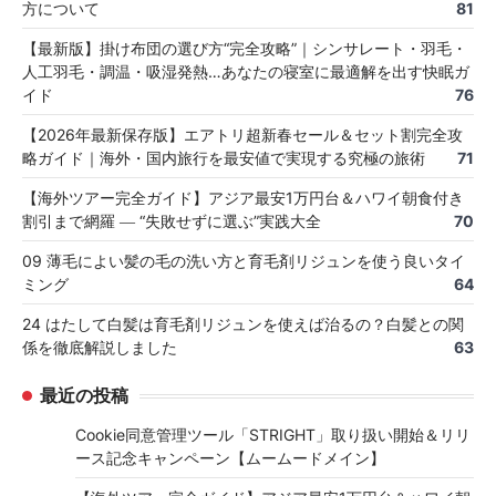
方について
81
【最新版】掛け布団の選び方“完全攻略”｜シンサレート・羽毛・
人工羽毛・調温・吸湿発熱…あなたの寝室に最適解を出す快眠ガ
イド
76
【2026年最新保存版】エアトリ超新春セール＆セット割完全攻
略ガイド｜海外・国内旅行を最安値で実現する究極の旅術
71
【海外ツアー完全ガイド】アジア最安1万円台＆ハワイ朝食付き
割引まで網羅 ― “失敗せずに選ぶ”実践大全
70
09 薄毛によい髪の毛の洗い方と育毛剤リジュンを使う良いタイ
ミング
64
24 はたして白髪は育毛剤リジュンを使えば治るの？白髪との関
係を徹底解説しました
63
最近の投稿
Cookie同意管理ツール「STRIGHT」取り扱い開始＆リリ
ース記念キャンペーン【ムームードメイン】