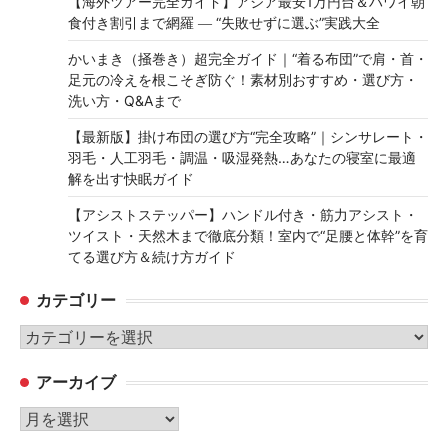
【海外ツアー完全ガイド】アジア最安1万円台＆ハワイ朝
食付き割引まで網羅 ― “失敗せずに選ぶ”実践大全
かいまき（掻巻き）超完全ガイド｜“着る布団”で肩・首・
足元の冷えを根こそぎ防ぐ！素材別おすすめ・選び方・
洗い方・Q&Aまで
【最新版】掛け布団の選び方“完全攻略”｜シンサレート・
羽毛・人工羽毛・調温・吸湿発熱…あなたの寝室に最適
解を出す快眠ガイド
【アシストステッパー】ハンドル付き・筋力アシスト・
ツイスト・天然木まで徹底分類！室内で“足腰と体幹”を育
てる選び方＆続け方ガイド
カテゴリー
カ
テ
アーカイブ
ゴ
リ
ア
ー
ー