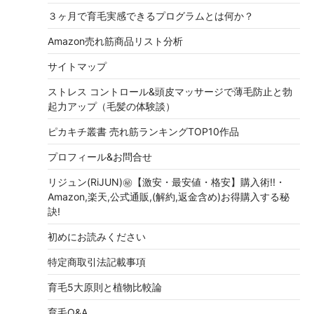
３ヶ月で育毛実感できるプログラムとは何か？
Amazon売れ筋商品リスト分析
サイトマップ
ストレス コントロール&頭皮マッサージで薄毛防止と勃
起力アップ（毛髪の体験談）
ピカキチ叢書 売れ筋ランキングTOP10作品
プロフィール&お問合せ
リジュン(RiJUN)㊙【激安・最安値・格安】購入術!!・
Amazon,楽天,公式通販,(解約,返金含め)お得購入する秘
訣!
初めにお読みください
特定商取引法記載事項
育毛5大原則と植物比較論
育毛Q&A