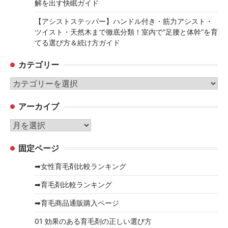
解を出す快眠ガイド
【アシストステッパー】ハンドル付き・筋力アシスト・
ツイスト・天然木まで徹底分類！室内で“足腰と体幹”を育
てる選び方＆続け方ガイド
カテゴリー
カ
テ
アーカイブ
ゴ
リ
ア
ー
ー
固定ページ
カ
イ
➡女性育毛剤比較ランキング
ブ
➡育毛剤比較ランキング
➡育毛商品通販購入ページ
01 効果のある育毛剤の正しい選び方