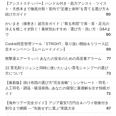
【アシストステッパー】ハンドル付き・筋力アシスト・ツイス
ト・天然木まで徹底分類！室内で“足腰と体幹”を育てる選び方＆
続け方ガイド
90
かいまき（掻巻き）超完全ガイド｜“着る布団”で肩・首・足元の
冷えを根こそぎ防ぐ！素材別おすすめ・選び方・洗い方・Q&Aま
で
90
Cookie同意管理ツール「STRIGHT」取り扱い開始＆リリース記
念キャンペーン【ムームードメイン】
89
熊撃退エアーラッパ: あなたの安全のための高音量アラーム
77
22 育毛剤リジュンと同時に使いたいよい育毛シャンプーの選び
方について
73
【最新版】掛け布団の選び方“完全攻略”｜シンサレート・羽毛・
人工羽毛・調温・吸湿発熱…あなたの寝室に最適解を出す快眠ガ
イド
72
【海外ツアー完全ガイド】アジア最安1万円台＆ハワイ朝食付き
割引まで網羅 ― “失敗せずに選ぶ”実践大全
67