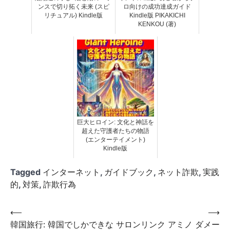
ンスで切り拓く未来 (スピ
ロ向けの成功達成ガイド
リチュアル) Kindle版
Kindle版 PIKAKICHI
KENKOU (著)
巨大ヒロイン: 文化と神話を
超えた守護者たちの物語
(エンターテイメント)
Kindle版
Tagged
インターネット
,
ガイドブック
,
ネット詐欺
,
実践
的
,
対策
,
詐欺行為
投
⟵
⟶
韓国旅行: 韓国でしかできな
サロンリンク アミノ ダメー
稿