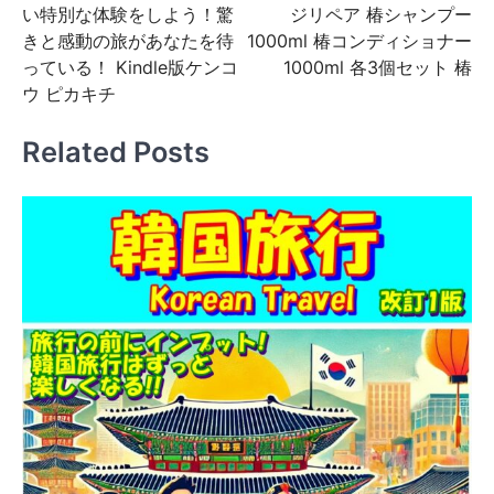
い特別な体験をしよう！驚
ジリペア 椿シャンプー
ナ
きと感動の旅があなたを待
1000ml 椿コンディショナー
ビ
っている！ Kindle版ケンコ
1000ml 各3個セット 椿
ウ ピカキチ
ゲ
ー
Related Posts
シ
ョ
ン