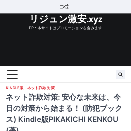
Skip
to
リジュン激安.xyz
content
PR：本サイトはプロモーションを含みます
KINDLE版
ネット詐欺 対策
ネット詐欺対策: 安心な未来は、今
日の対策から始まる！ (防犯ブック
ス) Kindle版PIKAKICHI KENKOU
(著)