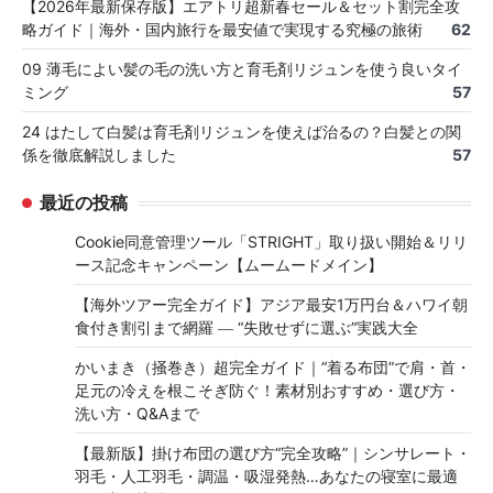
【2026年最新保存版】エアトリ超新春セール＆セット割完全攻
略ガイド｜海外・国内旅行を最安値で実現する究極の旅術
62
09 薄毛によい髪の毛の洗い方と育毛剤リジュンを使う良いタイ
ミング
57
24 はたして白髪は育毛剤リジュンを使えば治るの？白髪との関
係を徹底解説しました
57
最近の投稿
Cookie同意管理ツール「STRIGHT」取り扱い開始＆リリ
ース記念キャンペーン【ムームードメイン】
【海外ツアー完全ガイド】アジア最安1万円台＆ハワイ朝
食付き割引まで網羅 ― “失敗せずに選ぶ”実践大全
かいまき（掻巻き）超完全ガイド｜“着る布団”で肩・首・
足元の冷えを根こそぎ防ぐ！素材別おすすめ・選び方・
洗い方・Q&Aまで
【最新版】掛け布団の選び方“完全攻略”｜シンサレート・
羽毛・人工羽毛・調温・吸湿発熱…あなたの寝室に最適