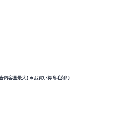
容量最大( =>お買い得育毛剤! )