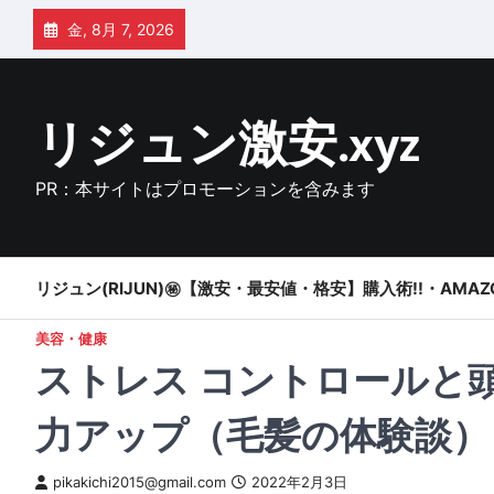
Skip
金, 8月 7, 2026
to
content
リジュン激安.xyz
PR：本サイトはプロモーションを含みます
リジュン(RIJUN)㊙【激安・最安値・格安】購入術!!・AMAZ
美容・健康
ストレス コントロールと
力アップ（毛髪の体験談）
pikakichi2015@gmail.com
2022年2月3日