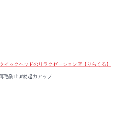
・クイックヘッドのリラクゼーション店【りらくる】
#薄毛防止,#勃起力アップ