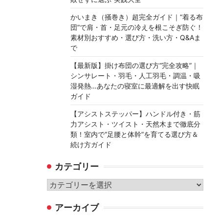
かいまき（掻巻き）超完全ガイド｜“着る布
団”で肩・首・足元の冷えを根こそぎ防ぐ！
素材別おすすめ・選び方・洗い方・Q&Aま
で
【最新版】掛け布団の選び方“完全攻略”｜
シンサレート・羽毛・人工羽毛・調温・吸
湿発熱…あなたの寝室に最適解を出す快眠
ガイド
【アシストステッパー】ハンドル付き・筋
力アシスト・ツイスト・天然木まで徹底分
類！室内で“足腰と体幹”を育てる選び方＆
続け方ガイド
カテゴリー
カ
テ
アーカイブ
ゴ