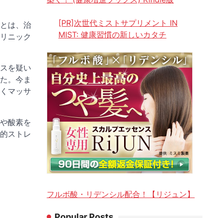
[PR]次世代ミストサプリメント IN
とは、治
MIST: 健康習慣の新しいカタチ
リニック
スを疑い
た。今ま
くマッサ
や酸素を
的ストレ
フルボ酸・リデンシル配合！【リジュン】
Popular Posts