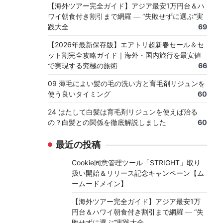
【海外ツアー完全ガイド】アジア最安1万円台＆ハ
ワイ朝食付き割引まで網羅 ― “失敗せずに選ぶ”実
践大全
69
【2026年最新保存版】エアトリ超新春セール＆セ
ット割完全攻略ガイド｜海外・国内旅行を最安値
で実現する究極の旅術
66
09 薄毛によい髪の毛の洗い方と育毛剤リジュンを
使う良いタイミング
60
24 はたして白髪は育毛剤リジュンを使えば治る
の？白髪との関係を徹底解説しました
60
最近の投稿
Cookie同意管理ツール「STRIGHT」取り
扱い開始＆リリース記念キャンペーン【ム
ームードメイン】
【海外ツアー完全ガイド】アジア最安1万
円台＆ハワイ朝食付き割引まで網羅 ― “失
敗せずに選ぶ”実践大全