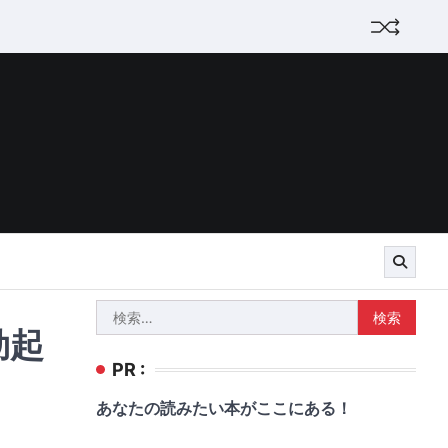
検
勃起
索:
PR :
あなたの読みたい本がここにある！