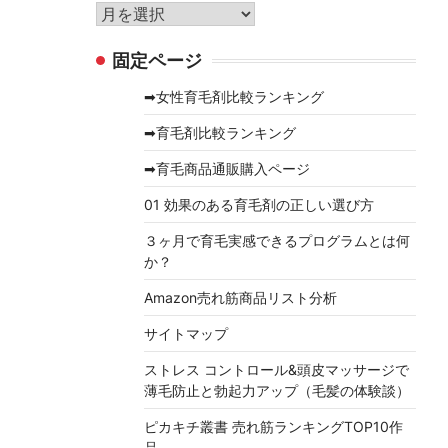
リ
ア
ー
ー
固定ページ
カ
イ
➡女性育毛剤比較ランキング
ブ
➡育毛剤比較ランキング
➡育毛商品通販購入ページ
01 効果のある育毛剤の正しい選び方
３ヶ月で育毛実感できるプログラムとは何
か？
Amazon売れ筋商品リスト分析
サイトマップ
ストレス コントロール&頭皮マッサージで
薄毛防止と勃起力アップ（毛髪の体験談）
ピカキチ叢書 売れ筋ランキングTOP10作
品