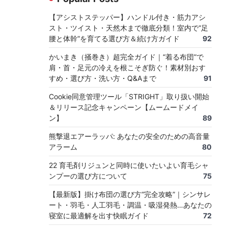
【アシストステッパー】ハンドル付き・筋力アシ
スト・ツイスト・天然木まで徹底分類！室内で“足
腰と体幹”を育てる選び方＆続け方ガイド
92
かいまき（掻巻き）超完全ガイド｜“着る布団”で
肩・首・足元の冷えを根こそぎ防ぐ！素材別おす
すめ・選び方・洗い方・Q&Aまで
91
Cookie同意管理ツール「STRIGHT」取り扱い開始
＆リリース記念キャンペーン【ムームードメイ
ン】
89
熊撃退エアーラッパ: あなたの安全のための高音量
アラーム
80
22 育毛剤リジュンと同時に使いたいよい育毛シャ
ンプーの選び方について
75
【最新版】掛け布団の選び方“完全攻略”｜シンサレ
ート・羽毛・人工羽毛・調温・吸湿発熱…あなたの
寝室に最適解を出す快眠ガイド
72