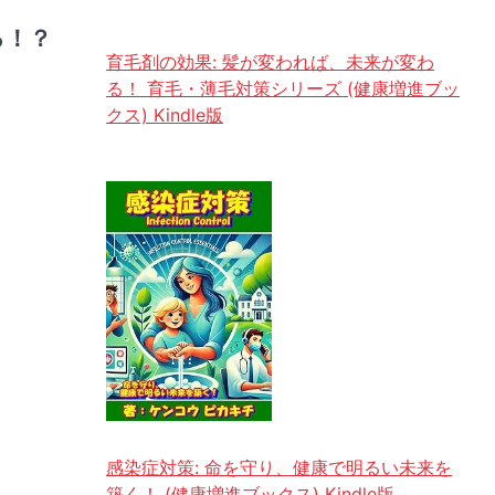
る！？
育毛剤の効果: 髪が変われば、未来が変わ
る！ 育毛・薄毛対策シリーズ (健康増進ブッ
クス) Kindle版
感染症対策: 命を守り、健康で明るい未来を
築く！ (健康増進ブックス) Kindle版