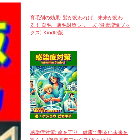
育毛剤の効果: 髪が変われば、未来が変わ
る！ 育毛・薄毛対策シリーズ (健康増進ブッ
クス) Kindle版
感染症対策: 命を守り、健康で明るい未来を
築く！ (健康増進ブックス) Kindle版