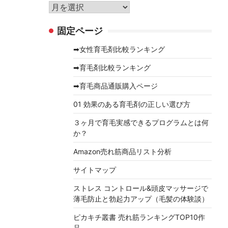
リ
ア
ー
ー
固定ページ
カ
イ
➡女性育毛剤比較ランキング
ブ
➡育毛剤比較ランキング
➡育毛商品通販購入ページ
01 効果のある育毛剤の正しい選び方
３ヶ月で育毛実感できるプログラムとは何
か？
Amazon売れ筋商品リスト分析
サイトマップ
ストレス コントロール&頭皮マッサージで
薄毛防止と勃起力アップ（毛髪の体験談）
ピカキチ叢書 売れ筋ランキングTOP10作
品