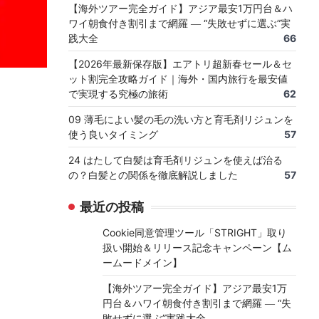
【海外ツアー完全ガイド】アジア最安1万円台＆ハ
ワイ朝食付き割引まで網羅 ― “失敗せずに選ぶ”実
践大全
66
【2026年最新保存版】エアトリ超新春セール＆セ
ット割完全攻略ガイド｜海外・国内旅行を最安値
で実現する究極の旅術
62
09 薄毛によい髪の毛の洗い方と育毛剤リジュンを
使う良いタイミング
57
24 はたして白髪は育毛剤リジュンを使えば治る
の？白髪との関係を徹底解説しました
57
最近の投稿
Cookie同意管理ツール「STRIGHT」取り
扱い開始＆リリース記念キャンペーン【ム
ームードメイン】
【海外ツアー完全ガイド】アジア最安1万
円台＆ハワイ朝食付き割引まで網羅 ― “失
敗せずに選ぶ”実践大全