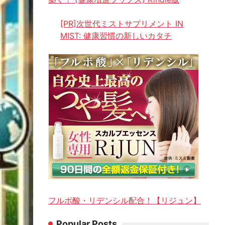
[PR]次世代ミストサプリメント IN
MIST: 健康習慣の新しいカタチ
フルボ酸・リデンシル配合！【リジュン】
Popular Posts