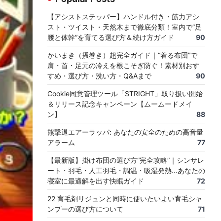
【アシストステッパー】ハンドル付き・筋力アシ
スト・ツイスト・天然木まで徹底分類！室内で“足
腰と体幹”を育てる選び方＆続け方ガイド
90
かいまき（掻巻き）超完全ガイド｜“着る布団”で
肩・首・足元の冷えを根こそぎ防ぐ！素材別おす
すめ・選び方・洗い方・Q&Aまで
90
Cookie同意管理ツール「STRIGHT」取り扱い開始
＆リリース記念キャンペーン【ムームードメイ
ン】
88
熊撃退エアーラッパ: あなたの安全のための高音量
アラーム
77
【最新版】掛け布団の選び方“完全攻略”｜シンサレ
ート・羽毛・人工羽毛・調温・吸湿発熱…あなたの
寝室に最適解を出す快眠ガイド
72
22 育毛剤リジュンと同時に使いたいよい育毛シャ
ンプーの選び方について
71