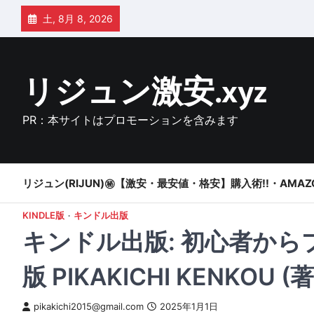
Skip
土, 8月 8, 2026
to
content
リジュン激安.xyz
PR：本サイトはプロモーションを含みます
リジュン(RIJUN)㊙【激安・最安値・格安】購入術!!・AMAZ
KINDLE版
キンドル出版
キンドル出版: 初心者からプ
版 PIKAKICHI KENKOU (著
pikakichi2015@gmail.com
2025年1月1日