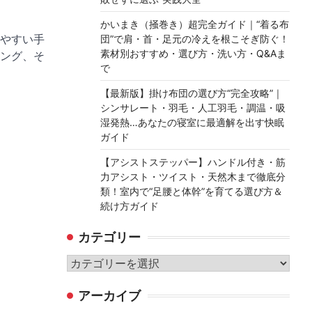
かいまき（掻巻き）超完全ガイド｜“着る布
やすい手
団”で肩・首・足元の冷えを根こそぎ防ぐ！
素材別おすすめ・選び方・洗い方・Q&Aま
ング、そ
で
【最新版】掛け布団の選び方“完全攻略”｜
シンサレート・羽毛・人工羽毛・調温・吸
湿発熱…あなたの寝室に最適解を出す快眠
ガイド
【アシストステッパー】ハンドル付き・筋
力アシスト・ツイスト・天然木まで徹底分
類！室内で“足腰と体幹”を育てる選び方＆
続け方ガイド
カテゴリー
カ
テ
アーカイブ
ゴ