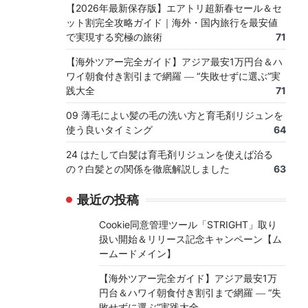
【2026年最新保存版】エアトリ超新春セール＆セ
ット割完全攻略ガイド｜海外・国内旅行を最安値
で実現する究極の旅術
71
【海外ツアー完全ガイド】アジア最安1万円台＆ハ
ワイ朝食付き割引まで網羅 ― “失敗せずに選ぶ”実
践大全
71
09 薄毛によい髪の毛の洗い方と育毛剤リジュンを
使う良いタイミング
64
24 はたして白髪は育毛剤リジュンを使えば治る
の？白髪との関係を徹底解説しました
63
最近の投稿
Cookie同意管理ツール「STRIGHT」取り
扱い開始＆リリース記念キャンペーン【ム
ームードメイン】
【海外ツアー完全ガイド】アジア最安1万
円台＆ハワイ朝食付き割引まで網羅 ― “失
敗せずに選ぶ”実践大全