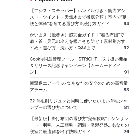
【アシストステッパー】ハンドル付き・筋力アシ
スト・ツイスト・天然木まで徹底分類！室内で“足
腰と体幹”を育てる選び方＆続け方ガイド
94
かいまき（掻巻き）超完全ガイド｜“着る布団”で
肩・首・足元の冷えを根こそぎ防ぐ！素材別おす
すめ・選び方・洗い方・Q&Aまで
92
Cookie同意管理ツール「STRIGHT」取り扱い開始
＆リリース記念キャンペーン【ムームードメイ
ン】
91
熊撃退エアーラッパ: あなたの安全のための高音量
アラーム
83
22 育毛剤リジュンと同時に使いたいよい育毛シャ
ンプーの選び方について
81
【最新版】掛け布団の選び方“完全攻略”｜シンサレ
ート・羽毛・人工羽毛・調温・吸湿発熱…あなたの
寝室に最適解を出す快眠ガイド
76