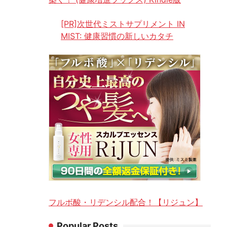
[PR]次世代ミストサプリメント IN
MIST: 健康習慣の新しいカタチ
フルボ酸・リデンシル配合！【リジュン】
Popular Posts