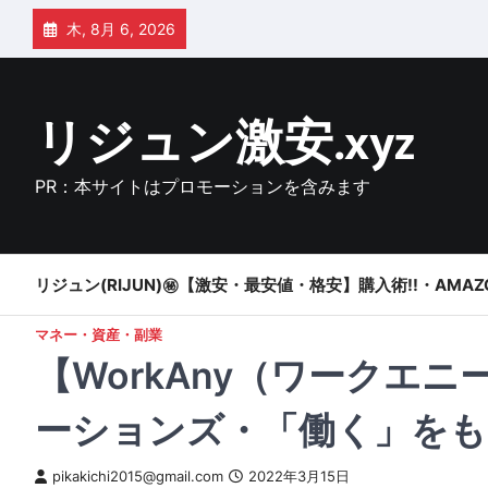
Skip
木, 8月 6, 2026
to
content
リジュン激安.xyz
PR：本サイトはプロモーションを含みます
リジュン(RIJUN)㊙【激安・最安値・格安】購入術!!・AMAZ
マネー・資産・副業
【WorkAny（ワークエ
ーションズ・「働く」をも
pikakichi2015@gmail.com
2022年3月15日