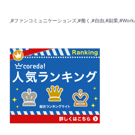
,#ファンコミュニケーションズ,#働く,#自由,#副業,#Work