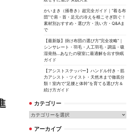
かいまき（掻巻き）超完全ガイド｜“着る布
団”で肩・首・足元の冷えを根こそぎ防ぐ！
素材別おすすめ・選び方・洗い方・Q&Aま
で
【最新版】掛け布団の選び方“完全攻略”｜
シンサレート・羽毛・人工羽毛・調温・吸
湿発熱…あなたの寝室に最適解を出す快眠
ガイド
【アシストステッパー】ハンドル付き・筋
力アシスト・ツイスト・天然木まで徹底分
類！室内で“足腰と体幹”を育てる選び方＆
続け方ガイド
進
カテゴリー
カ
テ
アーカイブ
ゴ