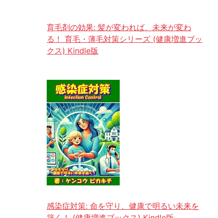
育毛剤の効果: 髪が変われば、未来が変わ
る！ 育毛・薄毛対策シリーズ (健康増進ブッ
クス) Kindle版
感染症対策: 命を守り、健康で明るい未来を
築く！ (健康増進ブックス) Kindle版