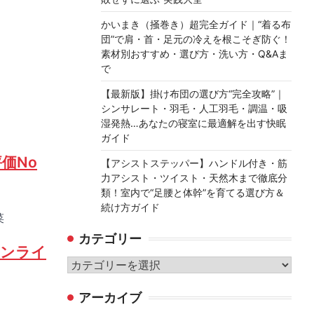
かいまき（掻巻き）超完全ガイド｜“着る布
団”で肩・首・足元の冷えを根こそぎ防ぐ！
素材別おすすめ・選び方・洗い方・Q&Aま
で
【最新版】掛け布団の選び方“完全攻略”｜
シンサレート・羽毛・人工羽毛・調温・吸
湿発熱…あなたの寝室に最適解を出す快眠
ガイド
価No
【アシストステッパー】ハンドル付き・筋
力アシスト・ツイスト・天然木まで徹底分
類！室内で“足腰と体幹”を育てる選び方＆
続け方ガイド
菜
カテゴリー
オンライ
カ
テ
アーカイブ
ゴ