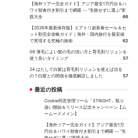
【海外ツアー完全ガイド】アジア最安1万円台＆ハ
ワイ朝食付き割引まで網羅 ― “失敗せずに選ぶ”実
践大全
66
【2026年最新保存版】エアトリ超新春セール＆セ
ット割完全攻略ガイド｜海外・国内旅行を最安値
で実現する究極の旅術
62
09 薄毛によい髪の毛の洗い方と育毛剤リジュンを
使う良いタイミング
57
24 はたして白髪は育毛剤リジュンを使えば治る
の？白髪との関係を徹底解説しました
57
最近の投稿
Cookie同意管理ツール「STRIGHT」取り
扱い開始＆リリース記念キャンペーン【ム
ームードメイン】
【海外ツアー完全ガイド】アジア最安1万
円台＆ハワイ朝食付き割引まで網羅 ― “失
敗せずに選ぶ”実践大全