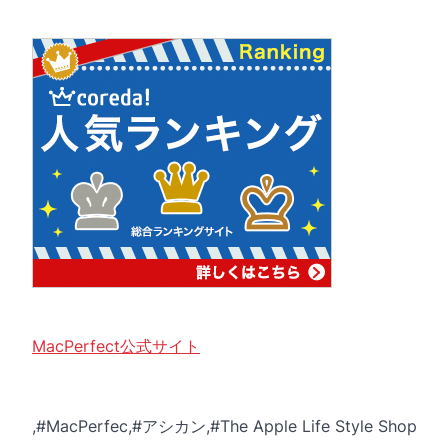
MacPerfect公式サイト
,#MacPerfec,#アシカン,#The Apple Life Style Shop