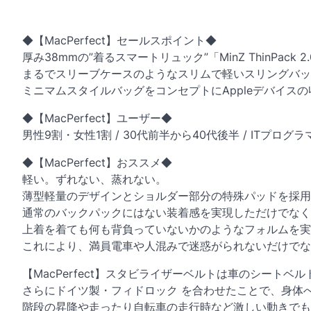
◆【MacPerfect】セールスポイント◆
厚み38mmの”着るスマートリュック”「MinZ ThinPack 2
まるでスリーブケースのようなスリムで軽いスリングバッグの「MinZ
ミニマムスタイルバッグをコンセプトにAppleデバイス
◆【MacPerfect】ユーザー◆
男性9割・女性1割 / 30代前半から40代後半 / ITプロ
◆【MacPerfect】おススメ◆
軽い。ずれない、蒸れない。
薄型軽量のデザインとショルダー部分の特殊パッドを採用
通常のバックパックにはない装着感を実現しただけでなく
上着を着ても何も背負っていないかのようなフォルムを実
これにより、満員電車や人混みで迷惑がられないだけで
【MacPerfect】スタビライザーベルトは車のシートベ
さらにドイツ製・フィドロック を合わせたことで、身体
階段の昇降や走ったり自転車の走行時など激しい動きでも