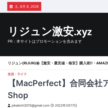
Skip
土, 8月 8, 2026
to
content
リジュン激安.xyz
PR：本サイトはプロモーションを含みます
リジュン(RIJUN)㊙【激安・最安値・格安】購入術!!・AMAZ
生活・ライフ
【MacPerfect】合同会社アシカ
Shop
pikakichi2015@gmail.com
2022年3月17日