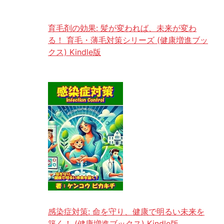
育毛剤の効果: 髪が変われば、未来が変わ
る！ 育毛・薄毛対策シリーズ (健康増進ブッ
クス) Kindle版
感染症対策: 命を守り、健康で明るい未来を
築く！ (健康増進ブックス) Kindle版