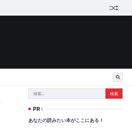
検
e
索:
PR :
あなたの読みたい本がここにある！