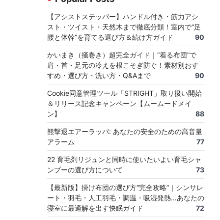
【アシストステッパー】ハンドル付き・筋力アシ
スト・ツイスト・天然木まで徹底分類！室内で“足
腰と体幹”を育てる選び方＆続け方ガイド
90
かいまき（掻巻き）超完全ガイド｜“着る布団”で
肩・首・足元の冷えを根こそぎ防ぐ！素材別おす
すめ・選び方・洗い方・Q&Aまで
90
、
Cookie同意管理ツール「STRIGHT」取り扱い開始
＆リリース記念キャンペーン【ムームードメイ
ン】
88
熊撃退エアーラッパ: あなたの安全のための高音量
アラーム
77
22 育毛剤リジュンと同時に使いたいよい育毛シャ
ンプーの選び方について
73
【最新版】掛け布団の選び方“完全攻略”｜シンサレ
ート・羽毛・人工羽毛・調温・吸湿発熱…あなたの
寝室に最適解を出す快眠ガイド
72