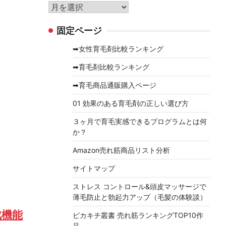
リ
ア
ー
ー
固定ページ
カ
イ
➡女性育毛剤比較ランキング
ブ
➡育毛剤比較ランキング
➡育毛商品通販購入ページ
01 効果のある育毛剤の正しい選び方
３ヶ月で育毛実感できるプログラムとは何
か？
Amazon売れ筋商品リスト分析
サイトマップ
ストレス コントロール&頭皮マッサージで
薄毛防止と勃起力アップ（毛髪の体験談）
成機能
ピカキチ叢書 売れ筋ランキングTOP10作
品