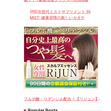
[PR]次世代ミストサプリメント IN
MIST: 健康習慣の新しいカタチ
フルボ酸・リデンシル配合！【リジュン】
Popular Posts