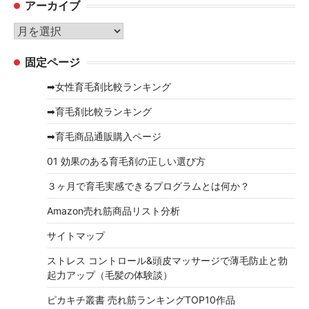
アーカイブ
ゴ
リ
ア
ー
ー
固定ページ
カ
イ
➡女性育毛剤比較ランキング
ブ
➡育毛剤比較ランキング
➡育毛商品通販購入ページ
01 効果のある育毛剤の正しい選び方
３ヶ月で育毛実感できるプログラムとは何か？
Amazon売れ筋商品リスト分析
サイトマップ
ストレス コントロール&頭皮マッサージで薄毛防止と勃
起力アップ（毛髪の体験談）
ピカキチ叢書 売れ筋ランキングTOP10作品