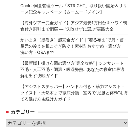
Cookie同意管理ツール「STRIGHT」取り扱い開始＆リリ
ース記念キャンペーン【ムームードメイン】
【海外ツアー完全ガイド】アジア最安1万円台＆ハワイ朝
食付き割引まで網羅 ― “失敗せずに選ぶ”実践大全
かいまき（掻巻き）超完全ガイド｜“着る布団”で肩・首・
足元の冷えを根こそぎ防ぐ！素材別おすすめ・選び方・
洗い方・Q&Aまで
【最新版】掛け布団の選び方“完全攻略”｜シンサレート・
羽毛・人工羽毛・調温・吸湿発熱…あなたの寝室に最適
解を出す快眠ガイド
【アシストステッパー】ハンドル付き・筋力アシスト・
ツイスト・天然木まで徹底分類！室内で“足腰と体幹”を育
てる選び方＆続け方ガイド
カテゴリー
カ
テ