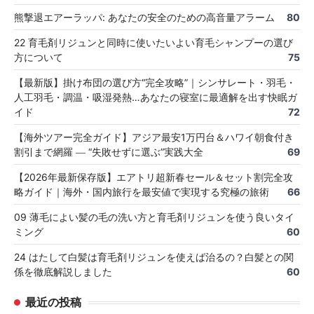
熊撃退エアーラッパ: あなたの安全のための高音量アラーム
80
22 育毛剤リジュンと同時に使いたいよい育毛シャンプーの選び
方について
75
【最新版】掛け布団の選び方“完全攻略”｜シンサレート・羽毛・
人工羽毛・調温・吸湿発熱…あなたの寝室に最適解を出す快眠ガ
イド
72
【海外ツアー完全ガイド】アジア最安1万円台＆ハワイ朝食付き
割引まで網羅 ― “失敗せずに選ぶ”実践大全
69
【2026年最新保存版】エアトリ超新春セール＆セット割完全攻
略ガイド｜海外・国内旅行を最安値で実現する究極の旅術
66
09 薄毛によい髪の毛の洗い方と育毛剤リジュンを使う良いタイ
ミング
60
24 はたして白髪は育毛剤リジュンを使えば治るの？白髪との関
係を徹底解説しました
60
最近の投稿