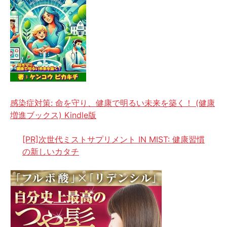
感染症対策: 命を守り、健康で明るい未来を築く！ (健康
増進ブックス) Kindle版
[PR]次世代ミストサプリメント IN MIST: 健康習慣
の新しいカタチ