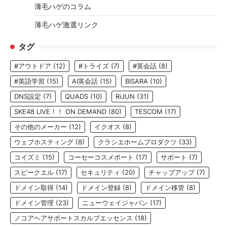
薄毛ハゲのコラム
薄毛ハゲ激選リンク
タグ
#アウトドア
(12)
#トライズ
(7)
#英会話
(8)
#英語学習
(15)
AI英会話
(15)
BISARA
(10)
DNS設定
(7)
QUADS
(10)
RiJUN
(31)
SKE48 LIVE！！ ON DEMAND
(80)
TESCOM
(17)
その他のメーカー
(12)
イクオス
(8)
ウェブホスティング
(8)
クラシエホームプロダクツ
(33)
コイズミ
(15)
コーセーコスメポート
(17)
サポート
(7)
スピークエル
(17)
セキュリティ
(20)
チャップアップ
(7)
ドメイン取得
(14)
ドメイン登録
(8)
ドメイン移管
(8)
ドメイン管理
(23)
ニューウェイジャパン
(17)
ノコアヘアサポートスカルプエッセンス
(18)