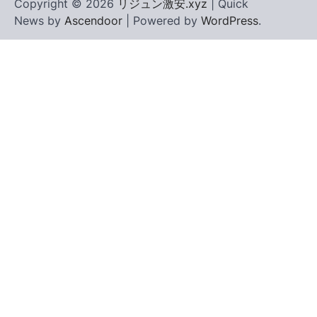
Copyright © 2026
リジュン激安.xyz
| Quick
News by
Ascendoor
| Powered by
WordPress
.