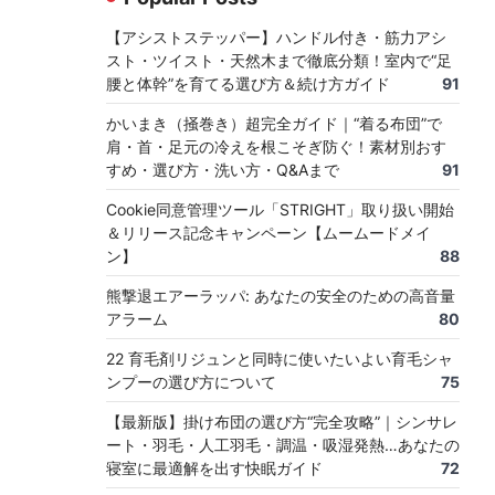
【アシストステッパー】ハンドル付き・筋力アシ
スト・ツイスト・天然木まで徹底分類！室内で“足
腰と体幹”を育てる選び方＆続け方ガイド
91
かいまき（掻巻き）超完全ガイド｜“着る布団”で
肩・首・足元の冷えを根こそぎ防ぐ！素材別おす
すめ・選び方・洗い方・Q&Aまで
91
Cookie同意管理ツール「STRIGHT」取り扱い開始
＆リリース記念キャンペーン【ムームードメイ
ン】
88
熊撃退エアーラッパ: あなたの安全のための高音量
アラーム
80
22 育毛剤リジュンと同時に使いたいよい育毛シャ
ンプーの選び方について
75
【最新版】掛け布団の選び方“完全攻略”｜シンサレ
ート・羽毛・人工羽毛・調温・吸湿発熱…あなたの
寝室に最適解を出す快眠ガイド
72