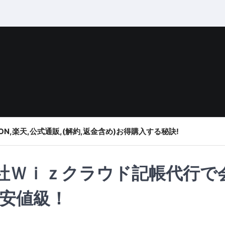
ON,楽天,公式通販,(解約,返金含め)お得購入する秘訣!
株式会社Ｗｉｚクラウド記帳代行で
安値級！