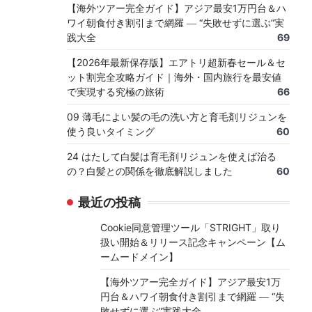
【海外ツアー完全ガイド】アジア最安1万円台＆ハ
ワイ朝食付き割引まで網羅 ― “失敗せずに選ぶ”実
践大全
69
【2026年最新保存版】エアトリ超新春セール＆セ
ット割完全攻略ガイド｜海外・国内旅行を最安値
で実現する究極の旅術
66
09 薄毛によい髪の毛の洗い方と育毛剤リジュンを
使う良いタイミング
60
24 はたして白髪は育毛剤リジュンを使えば治る
の？白髪との関係を徹底解説しました
60
最近の投稿
Cookie同意管理ツール「STRIGHT」取り
扱い開始＆リリース記念キャンペーン【ム
ームードメイン】
【海外ツアー完全ガイド】アジア最安1万
円台＆ハワイ朝食付き割引まで網羅 ― “失
敗せずに選ぶ”実践大全