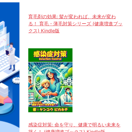
育毛剤の効果: 髪が変われば、未来が変わ
る！ 育毛・薄毛対策シリーズ (健康増進ブッ
クス) Kindle版
感染症対策: 命を守り、健康で明るい未来を
築く！ (健康増進ブックス) Kindle版