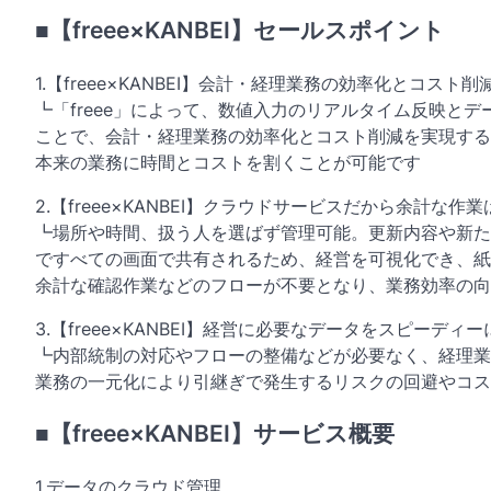
■【freee×KANBEI】セールスポイント
1.【freee×KANBEI】会計・経理業務の効率化とコスト
┗「freee」によって、数値入力のリアルタイム反映と
ことで、会計・経理業務の効率化とコスト削減を実現する
本来の業務に時間とコストを割くことが可能です
2.【freee×KANBEI】クラウドサービスだから余計な作
┗場所や時間、扱う人を選ばず管理可能。更新内容や新た
ですべての画面で共有されるため、経営を可視化でき、紙
余計な確認作業などのフローが不要となり、業務効率の向
3.【freee×KANBEI】経営に必要なデータをスピーディ
┗内部統制の対応やフローの整備などが必要なく、経理業
業務の一元化により引継ぎで発生するリスクの回避やコス
■【freee×KANBEI】サービス概要
1.データのクラウド管理