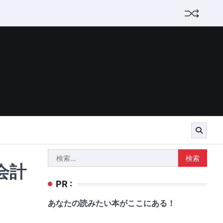
検
会計
索:
PR :
あなたの読みたい本がここにある！