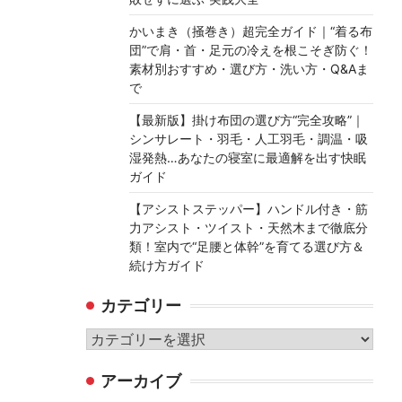
かいまき（掻巻き）超完全ガイド｜“着る布
団”で肩・首・足元の冷えを根こそぎ防ぐ！
素材別おすすめ・選び方・洗い方・Q&Aま
で
【最新版】掛け布団の選び方“完全攻略”｜
シンサレート・羽毛・人工羽毛・調温・吸
湿発熱…あなたの寝室に最適解を出す快眠
ガイド
【アシストステッパー】ハンドル付き・筋
力アシスト・ツイスト・天然木まで徹底分
類！室内で“足腰と体幹”を育てる選び方＆
続け方ガイド
カテゴリー
カ
テ
アーカイブ
ゴ