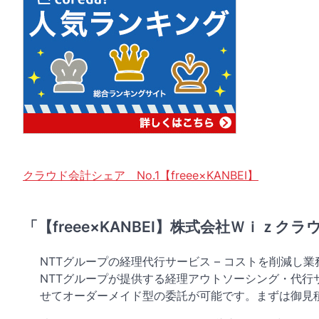
クラウド会計シェア No.1【freee×KANBEI】
「【freee×KANBEI】株式会社Ｗｉｚク
NTTグループの経理代行サービス – コストを削減し
NTTグループが提供する経理アウトソーシング・代
せてオーダーメイド型の委託が可能です。まずは御見