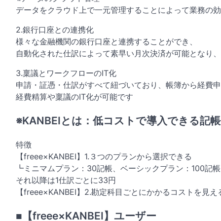
データをクラウド上で一元管理することによって業務の効
2.銀行口座との連携化
様々な金融機関の銀行口座と連携することができ、
自動化された仕訳によって素早い月次決済が可能となり、
3.稟議とワークフローのIT化
申請・証憑・仕訳がすべて紐づいており、帳簿から経費申
経費精算や稟議のIT化が可能です
※KANBEIとは：低コストで導入できる記
特徴
【freee×KANBEI】1.３つのプランから選択できる
┗ミニマムプラン：30記帳、ベーシックプラン：100記
それ以降は1仕訳ごとに33円
【freee×KANBEI】2.勘定科目ごとにかかるコストを見え
■【freee×KANBEI】ユーザー