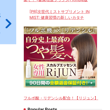
[PR]次世代ミストサプリメント IN
MIST: 健康習慣の新しいカタチ
フルボ酸・リデンシル配合！【リジュン】
Popular Posts