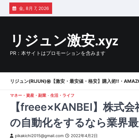
Skip
金, 8月 7, 2026
to
content
リジュン激安.xyz
PR：本サイトはプロモーションを含みます
リジュン(RIJUN)㊙【激安・最安値・格安】購入術!!・AMAZ
マネー・資産・副業
生活・ライフ
【freee×KANBEI】
の自動化をするなら業界最
pikakichi2015@gmail.com
2022年4月2日