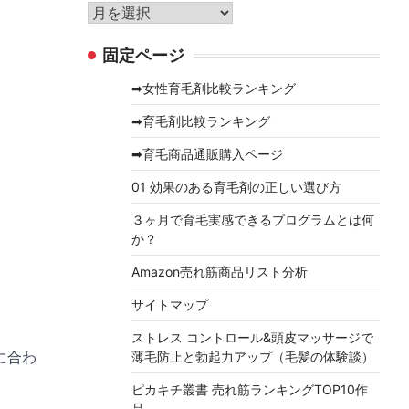
リ
ア
ー
ー
固定ページ
カ
イ
➡女性育毛剤比較ランキング
ブ
➡育毛剤比較ランキング
➡育毛商品通販購入ページ
01 効果のある育毛剤の正しい選び方
３ヶ月で育毛実感できるプログラムとは何
か？
Amazon売れ筋商品リスト分析
サイトマップ
ストレス コントロール&頭皮マッサージで
に合わ
薄毛防止と勃起力アップ（毛髪の体験談）
ピカキチ叢書 売れ筋ランキングTOP10作
品