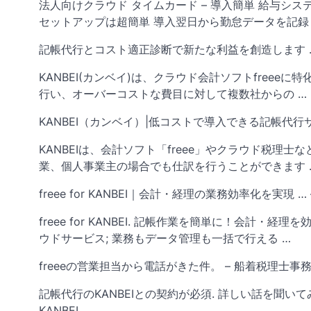
法人向けクラウド タイムカード – 導入簡単 給与シス
セットアップは超簡単 導入翌日から勤怠データを記
記帳代行とコスト適正診断で新たな利益を創造します 
KANBEI(カンベイ)は、クラウド会計ソフトfreeeに
行い、オーバーコストな費目に対して複数社からの …
KANBEI（カンベイ）|低コストで導入できる記帳代行
KANBEIは、会計ソフト「freee」やクラウド税
業、個人事業主の場合でも仕訳を行うことができます 
freee for KANBEI｜会計・経理の業務効率化を実現 … – 
freee for KANBEI. 記帳作業を簡単に！会計
ウドサービス; 業務もデータ管理も一括で行える …
freeeの営業担当から電話がきた件。 – 船着税理士事
記帳代行のKANBEIとの契約が必須. 詳しい話を聞
KANBEI …